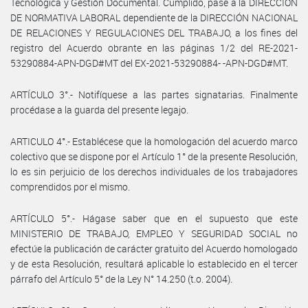
Tecnológica y Gestión Documental. Cumplido, pase a la DIRECCIÓN
DE NORMATIVA LABORAL dependiente de la DIRECCIÓN NACIONAL
DE RELACIONES Y REGULACIONES DEL TRABAJO, a los fines del
registro del Acuerdo obrante en las páginas 1/2 del RE-2021-
53290884-APN-DGD#MT del EX-2021-53290884- -APN-DGD#MT.
ARTÍCULO 3°.- Notifíquese a las partes signatarias. Finalmente
procédase a la guarda del presente legajo.
ARTICULO 4°.- Establécese que la homologación del acuerdo marco
colectivo que se dispone por el Artículo 1° de la presente Resolución,
lo es sin perjuicio de los derechos individuales de los trabajadores
comprendidos por el mismo.
ARTÍCULO 5°.- Hágase saber que en el supuesto que este
MINISTERIO DE TRABAJO, EMPLEO Y SEGURIDAD SOCIAL no
efectúe la publicación de carácter gratuito del Acuerdo homologado
y de esta Resolución, resultará aplicable lo establecido en el tercer
párrafo del Artículo 5° de la Ley N° 14.250 (t.o. 2004).