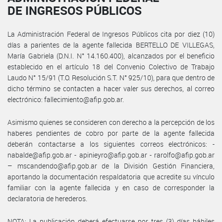
DE INGRESOS PÚBLICOS
La Administración Federal de Ingresos Públicos cita por diez (10)
días a parientes de la agente fallecida BERTELLO DE VILLEGAS,
María Gabriela (D.N.I. N° 14.160.400), alcanzados por el beneficio
establecido en el artículo 18 del Convenio Colectivo de Trabajo
Laudo N° 15/91 (T.O. Resolución S.T. N° 925/10), para que dentro de
dicho término se contacten a hacer valer sus derechos, al correo
electrónico: fallecimiento@afip.gob.ar.
Asimismo quienes se consideren con derecho a la percepción de los
haberes pendientes de cobro por parte de la agente fallecida
deberán contactarse a los siguientes correos electrónicos: -
nabalde@afip.gob.ar - apinieyro@afip.gob.ar - rarolfo@afip.gob.ar
– mscandendo@afip.gob.ar de la División Gestión Financiera,
aportando la documentación respaldatoria que acredite su vínculo
familiar con la agente fallecida y en caso de corresponder la
declaratoria de herederos.
NOTA: La publicación deberá efectuarse por tres (3) días hábiles