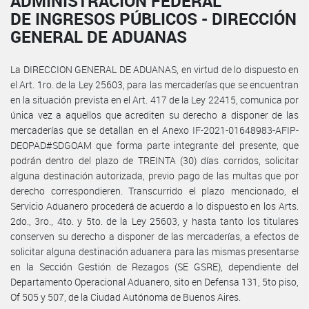
ADMINISTRACIÓN FEDERAL
DE INGRESOS PÚBLICOS - DIRECCIÓN
GENERAL DE ADUANAS
La DIRECCION GENERAL DE ADUANAS, en virtud de lo dispuesto en
el Art. 1ro. de la Ley 25603, para las mercaderías que se encuentran
en la situación prevista en el Art. 417 de la Ley 22415, comunica por
única vez a aquellos que acrediten su derecho a disponer de las
mercaderías que se detallan en el Anexo IF-2021-01648983-AFIP-
DEOPAD#SDGOAM que forma parte integrante del presente, que
podrán dentro del plazo de TREINTA (30) días corridos, solicitar
alguna destinación autorizada, previo pago de las multas que por
derecho correspondieren. Transcurrido el plazo mencionado, el
Servicio Aduanero procederá de acuerdo a lo dispuesto en los Arts.
2do., 3ro., 4to. y 5to. de la Ley 25603, y hasta tanto los titulares
conserven su derecho a disponer de las mercaderías, a efectos de
solicitar alguna destinación aduanera para las mismas presentarse
en la Sección Gestión de Rezagos (SE GSRE), dependiente del
Departamento Operacional Aduanero, sito en Defensa 131, 5to piso,
Of 505 y 507, de la Ciudad Autónoma de Buenos Aires.