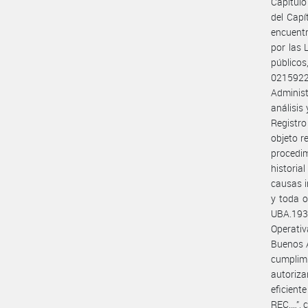
Capítulo
del Capí
encuentr
por las 
públicos
02159224
Administ
análisis
Registr
objeto r
procedi
historia
causas i
y toda o
UBA.193
Operati
Buenos A
cumplimi
autoriza
eficien
REC.…”,