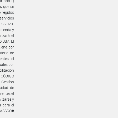
artado 1)
os que se
o regidos
servicios
SCS-2020-
acienda y
izará el
O UBA. El
iene por
torial de
ntes, el
uales por
ilitación
53 CÓDIGO
 Gestión
sidad de
rentes el
lizarse y
s para el
UBASSGO#