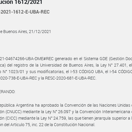
ución 1612/2021
2021-1612-E-UBA-REC
de Buenos Aires, 21/12/2021
021-04674266-UBA-DME#REC generado en el Sistema GDE (Gestión Do
ica) del registro de la Universidad de Buenos Aires, la Ley N° 27.401, e
 N° 1023/01 y sus modificatorias, el I-53 CÓDIGO UBA, el I-54 CÓDIG
020-738-E-UBA-REC y la RESC-2020-681-E-UBA-REC.
ERANDO:
epública Argentina ha aprobado la Convención de las Naciones Unidas 
ón (CNUCC) mediante la Ley N° 26.097 y la Convención Interamericana 
ón (CICC) mediante la Ley N° 24.759, las que tienen jerarquía superior a l
n del Articulo 75, inc. 22 de la Constitución Nacional.