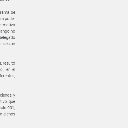
ograma de
ara poder
normativa
rango no
 delegado
concesión
, resultó
l, en el
ferentes,
cienda y
tivo que
culo 901,
de dichos