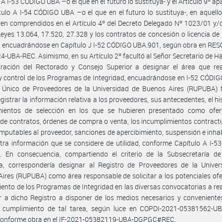
 A I-53 CÓDIGO UBA –o el que en el futuro lo sustituya- y el Artículo 9º ap
tulo A I-54 CÓDIGO UBA –o el que en el futuro lo sustituya-, en aquell
en comprendidos en el Artículo 4º del Decreto Delegado Nº 1023/01 y/
Leyes 13.064, 17.520, 27.328 y los contratos de concesión o licencia de 
, encuadrándose en Capítulo J I-52 CÓDIGO UBA.901, según obra en RE
-UBA-REC. Asimismo, en su Artículo 2º facultó al Señor Secretario de H
ración del Rectorado y Consejo Superior a designar el área que real
 y control de los Programas de Integridad, encuadrándose en I-52 CÓDIG
o Único de Proveedores de la Universidad de Buenos Aires (RUPUBA) t
egistrar la información relativa a los proveedores, sus antecedentes, el his
mientos de selección en los que se hubieren presentado como ofere
l de contratos, órdenes de compra o venta, los incumplimientos contract
mputables al proveedor, sanciones de apercibimiento, suspensión e inhab
tra información que se considere de utilidad, conforme Capítulo A I-
. En consecuencia, compartiendo el criterio de la Subsecretaría de
va, correspondería designar al Registro de Proveedores de la Univer
ires (RUPUBA) como área responsable de solicitar a los potenciales ofe
ento de los Programas de Integridad en las diversas convocatorias a rea
r a dicho Registro a disponer de los medios necesarios y conveniente
te cumplimiento de tal tarea, según luce en COPDI-2021-05381562-
 conforme obra en el IF-2021-05382119-UBA-DGPGC#REC.