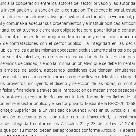
ncia la cooperación entre los actores del sector privado y las autorid
la investigación y la sanción de la corrupción. Trasciende lo penal, esta
ntos de derecho administrativo que invitan al sector público –nacional, pr
l y comunal- a adecuar sus ordenamientos y a instituir políticas anticor
ridad, constituyendo elementos obligatorios para poder licitar o contrat
acional, disponer de un programa de integridad y de políticas anticorr
 de contrataciones con el sector público. La integridad en las deci
 pública implica que las mismas obedezcan exclusivamente al criterio de g
star social y colectivo, maximizando la capacidad de la Universidad par
 servicios de calidad, siendo la misma un objetivo que se debe fomentar
os ámbitos de acción, adoptando decisiones que tiendan simultáne
 los ajustes necesarios en los procesos que se llevan adelante a lo largo d
los proyectos, incluyendo el diseño y selección de las obras, su contr
n física y financiera a través de la introducción de mecanismos basados 
s y protocolos; regulando efectivamente toda forma de conflictos de int
ión entre el sector público y el sector privado. Mediante la RESC-2020-6
onsejo Superior de la Universidad de Buenos Aires en su Artículo 1º e
ndición necesaria para contratar con la Universidad, la existenc
a de Integridad conforme los Artículos 22 y 23 de la Ley N° 27.40
s que por su monto, deban ser aprobados conforme Artículo 11 aparta