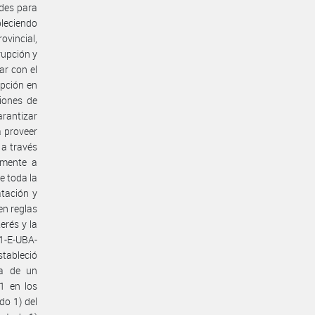
ades para
bleciendo
ovincial,
rupción y
ar con el
upción en
siones de
arantizar
a proveer
 a través
amente a
e toda la
atación y
en reglas
erés y la
81-E-UBA-
stableció
ia de un
1 en los
do 1) del