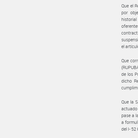
Que el R
por obje
histori
oferente
contrac
suspensi
el artíc
Que corr
(RUPUBA)
de los P
dicho Re
cumplimi
Que la S
actuado 
pase a l
a formul
del I- 