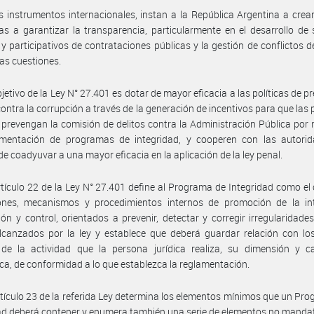
s instrumentos internacionales, instan a la República Argentina a cre
as a garantizar la transparencia, particularmente en el desarrollo de
 y participativos de contrataciones públicas y la gestión de conflictos de
ras cuestiones.
bjetivo de la Ley N° 27.401 es dotar de mayor eficacia a las políticas de p
contra la corrupción a través de la generación de incentivos para que las
s prevengan la comisión de delitos contra la Administración Pública por
ementación de programas de integridad, y cooperen con las autorid
e coadyuvar a una mayor eficacia en la aplicación de la ley penal.
rtículo 22 de la Ley N° 27.401 define al Programa de Integridad como el
ones, mecanismos y procedimientos internos de promoción de la int
ión y control, orientados a prevenir, detectar y corregir irregularidade
 alcanzados por la ley y establece que deberá guardar relación con lo
 de la actividad que la persona jurídica realiza, su dimensión y c
a, de conformidad a lo que establezca la reglamentación.
rtículo 23 de la referida Ley determina los elementos mínimos que un Pr
ad deberá contener y enumera también una serie de elementos no mandat