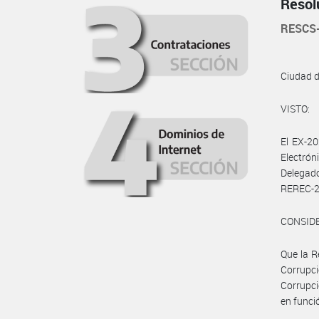
Resol
RESCS-
Ciudad 
VISTO:
El EX-2
Electrón
Delegado
REREC-2
CONSID
Que la R
Corrupci
Corrupci
en funció