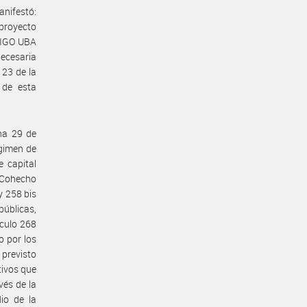
anifestó:
 proyecto
DIGO UBA
ecesaria
 23 de la
 de esta
cha 29 de
égimen de
e capital
a) Cohecho
y 258 bis
públicas,
ículo 268
o por los
 previsto
tivos que
vés de la
io de la