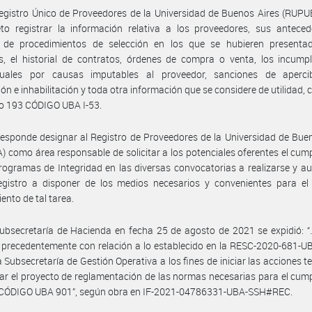
egistro Único de Proveedores de la Universidad de Buenos Aires (RUPU
to registrar la información relativa a los proveedores, sus anteced
al de procedimientos de selección en los que se hubieren present
s, el historial de contratos, órdenes de compra o venta, los incump
tuales por causas imputables al proveedor, sanciones de apercib
ón e inhabilitación y toda otra información que se considere de utilidad,
ulo 193 CÓDIGO UBA I-53.
esponde designar al Registro de Proveedores de la Universidad de Bue
 como área responsable de solicitar a los potenciales oferentes el cum
rogramas de Integridad en las diversas convocatorias a realizarse y au
gistro a disponer de los medios necesarios y convenientes para el e
ento de tal tarea.
ubsecretaría de Hacienda en fecha 25 de agosto de 2021 se expidió: “
precedentemente con relación a lo establecido en la RESC-2020-681-U
a Subsecretaría de Gestión Operativa a los fines de iniciar las acciones t
ar el proyecto de reglamentación de las normas necesarias para el cum
52 CÓDIGO UBA 901”, según obra en IF-2021-04786331-UBA-SSH#REC.