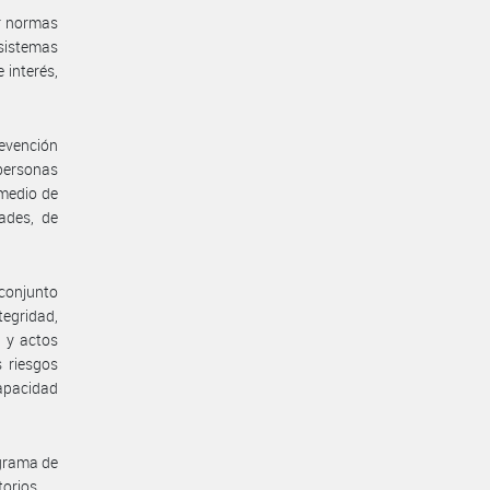
ar normas
 sistemas
 interés,
revención
 personas
 medio de
ades, de
 conjunto
egridad,
s y actos
s riesgos
apacidad
ograma de
orios.