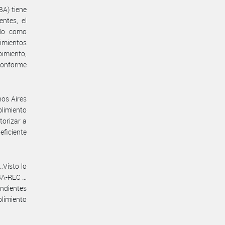
BA) tiene
entes, el
ado como
limientos
imiento,
 conforme
nos Aires
plimiento
torizar a
ficiente
…Visto lo
BA-REC …
endientes
plimiento