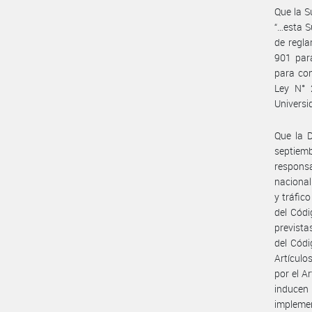
Que la S
“…esta S
de regla
901 par
para con
Ley N° 
Univers
Que la D
septiemb
responsa
nacional 
y tráfic
del Códi
prevista
del Códi
Artículo
por el A
inducen 
impleme