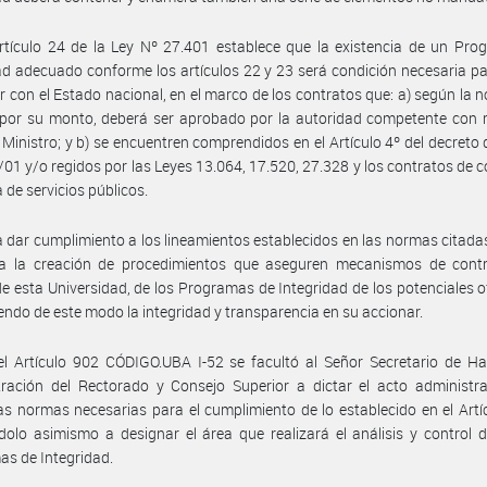
rtículo 24 de la Ley Nº 27.401 establece que la existencia de un Pr
ad adecuado conforme los artículos 22 y 23 será condición necesaria p
r con el Estado nacional, en el marco de los contratos que: a) según la 
 por su monto, deberá ser aprobado por la autoridad competente con 
Ministro; y b) se encuentren comprendidos en el Artículo 4º del decreto
01 y/o regidos por las Leyes 13.064, 17.520, 27.328 y los contratos de 
a de servicios públicos.
 dar cumplimiento a los lineamientos establecidos en las normas citadas
ia la creación de procedimientos que aseguren mecanismos de contro
e esta Universidad, de los Programas de Integridad de los potenciales o
ndo de este modo la integridad y transparencia en su accionar.
l Artículo 902 CÓDIGO.UBA I-52 se facultó al Señor Secretario de Ha
ración del Rectorado y Consejo Superior a dictar el acto administra
as normas necesarias para el cumplimiento de lo establecido en el Artí
dolo asimismo a designar el área que realizará el análisis y control 
s de Integridad.