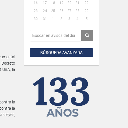
16
17
18
19
20
21
22
23
24
25
26
27
28
29
30
31
1
2
3
4
5
BÚSQUEDA AVANZADA
cumental
l Decreto
O UBA, la
contra la
contra la
as leyes,