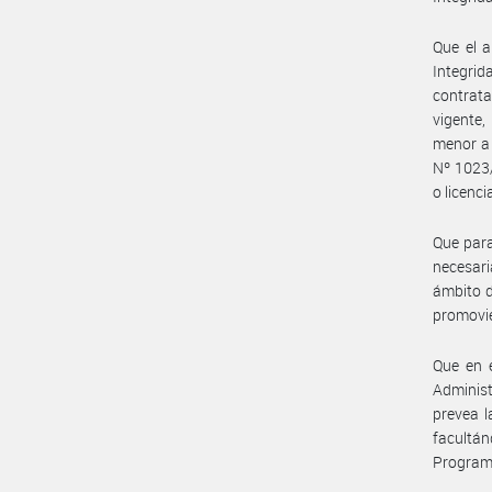
Que el a
Integrid
contrata
vigente,
menor a 
Nº 1023/
o licenci
Que para
necesar
ámbito d
promovie
Que en e
Administ
prevea l
facultán
Programa