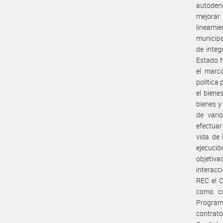
autodenu
mejorar 
lineamie
municipa
de integ
Estado N
el marco
política
el biene
bienes y
de vari
efectuar
vida de 
ejecució
objetiva
interacc
REC el C
como co
Program
contrato