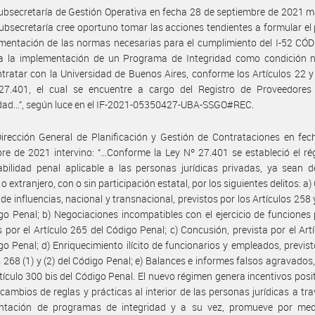
ubsecretaría de Gestión Operativa en fecha 28 de septiembre de 2021 m
ubsecretaría cree oportuno tomar las acciones tendientes a formular el
mentación de las normas necesarias para el cumplimiento del I-52 CÓ
a la implementación de un Programa de Integridad como condición n
tratar con la Universidad de Buenos Aires, conforme los Artículos 22 y
27.401, el cual se encuentre a cargo del Registro de Proveedores
idad…”, según luce en el IF-2021-05350427-UBA-SSGO#REC.
irección General de Planificación y Gestión de Contrataciones en fe
re de 2021 intervino: “…Conforme la Ley Nº 27.401 se estableció el r
bilidad penal aplicable a las personas jurídicas privadas, ya sean d
o extranjero, con o sin participación estatal, por los siguientes delitos: 
o de influencias, nacional y transnacional, previstos por los Artículos 258 
go Penal; b) Negociaciones incompatibles con el ejercicio de funciones 
s por el Artículo 265 del Código Penal; c) Concusión, prevista por el Art
go Penal; d) Enriquecimiento ilícito de funcionarios y empleados, previst
s 268 (1) y (2) del Código Penal; e) Balances e informes falsos agravados,
rtículo 300 bis del Código Penal. El nuevo régimen genera incentivos posi
cambios de reglas y prácticas al interior de las personas jurídicas a tra
ntación de programas de integridad y a su vez, promueve por med