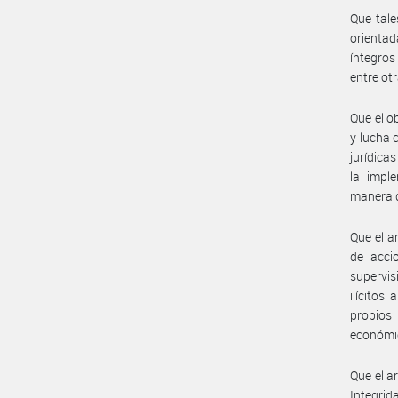
Que tale
orientad
íntegros
entre ot
Que el o
y lucha 
jurídica
la impl
manera d
Que el a
de acci
supervis
ilícitos
propios
económic
Que el a
Integrid