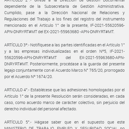
dependiente de la Subsecretaría de Gestión Administrativa.
Cumplido, pase a la Dirección Nacional de Relaciones y
Regulaciones del Trabajo a los fines del registro del instrumento
mencionado en el Artículo 1° de la presente, IF-2021-55620596-
APN-DNRYRT#MT del EX-2021-55963680 -APN-DNRYRT#MT.
ARTÍCULO 3º.- Notifíquese a las partes identificadas en el Artículo 1°
y a las empresas individualizadas en el orden Nº5, IF-2021-
55620596-APN-DNRYRT#MT del EX-2021-55963680-APN-
DNRYRT#MT. Posteriormente, procédase a la guarda del presente
legajo conjuntamente con el Acuerdo Marco N° 765/20, prorrogado
por el Acuerdo Nº 1674/20.
ARTICULO 4°.- Establécese que las adhesiones homologadas por el
Artículo 1° de la presente Resolución serán consideradas, en cada
caso, como acuerdo marco de carácter colectivo, sin perjuicio del
derecho individual del personal afectado.
ARTÍCULO 5°.- Hágase saber que en el supuesto que este
MINISTERIO DE TRABAJO, EMPLEO Y SEGURIDAD SOCIAL no