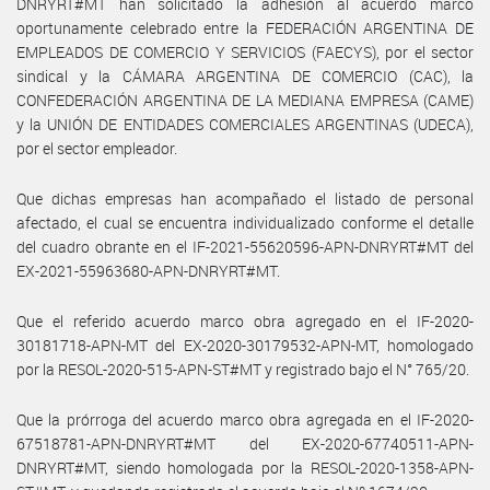
DNRYRT#MT han solicitado la adhesión al acuerdo marco
oportunamente celebrado entre la FEDERACIÓN ARGENTINA DE
EMPLEADOS DE COMERCIO Y SERVICIOS (FAECYS), por el sector
sindical y la CÁMARA ARGENTINA DE COMERCIO (CAC), la
CONFEDERACIÓN ARGENTINA DE LA MEDIANA EMPRESA (CAME)
y la UNIÓN DE ENTIDADES COMERCIALES ARGENTINAS (UDECA),
por el sector empleador.
Que dichas empresas han acompañado el listado de personal
afectado, el cual se encuentra individualizado conforme el detalle
del cuadro obrante en el IF-2021-55620596-APN-DNRYRT#MT del
EX-2021-55963680-APN-DNRYRT#MT.
Que el referido acuerdo marco obra agregado en el IF-2020-
30181718-APN-MT del EX-2020-30179532-APN-MT, homologado
por la RESOL-2020-515-APN-ST#MT y registrado bajo el N° 765/20.
Que la prórroga del acuerdo marco obra agregada en el IF-2020-
67518781-APN-DNRYRT#MT del EX-2020-67740511-APN-
DNRYRT#MT, siendo homologada por la RESOL-2020-1358-APN-