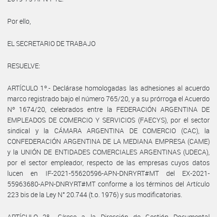
Por ello,
EL SECRETARIO DE TRABAJO
RESUELVE:
ARTÍCULO 1º.- Declárase homologadas las adhesiones al acuerdo
marco registrado bajo el número 765/20, y a su prórroga el Acuerdo
Nº 1674/20, celebrados entre la FEDERACIÓN ARGENTINA DE
EMPLEADOS DE COMERCIO Y SERVICIOS (FAECYS), por el sector
sindical y la CÁMARA ARGENTINA DE COMERCIO (CAC), la
CONFEDERACIÓN ARGENTINA DE LA MEDIANA EMPRESA (CAME)
y la UNIÓN DE ENTIDADES COMERCIALES ARGENTINAS (UDECA),
por el sector empleador, respecto de las empresas cuyos datos
lucen en IF-2021-55620596-APN-DNRYRT#MT del EX-2021-
55963680-APN-DNRYRT#MT conforme a los términos del Artículo
223 bis de la Ley N° 20.744 (t.o. 1976) y sus modificatorias.
ARTÍCULO 2º.- Gírese a la Dirección de Gestión Documental