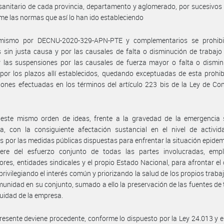
sanitario de cada provincia, departamento y aglomerado, por sucesivos
me las normas que así lo han ido estableciendo
mismo por DECNU-2020-329-APN-PTE y complementarios se prohibi
 sin justa causa y por las causales de falta o disminución de trabajo
 las suspensiones por las causales de fuerza mayor o falta o dismin
 por los plazos allí establecidos, quedando exceptuadas de esta prohib
ones efectuadas en los términos del artículo 223 bis de la Ley de Co
 este mismo orden de ideas, frente a la gravedad de la emergencia s
a, con la consiguiente afectación sustancial en el nivel de activid
 por las medidas públicas dispuestas para enfrentar la situación epidem
iere del esfuerzo conjunto de todas las partes involucradas, empl
ores, entidades sindicales y el propio Estado Nacional, para afrontar el
 privilegiando el interés común y priorizando la salud de los propios traba
munidad en su conjunto, sumado a ello la preservación de las fuentes de 
nuidad de la empresa.
presente deviene procedente, conforme lo dispuesto por la Ley 24.013 y e