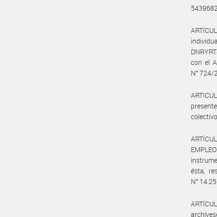
543968
ARTÍCULO
individ
DNRYRT#
con el 
N° 724/
ARTICUL
presente
colectivo
ARTÍCUL
EMPLEO 
instrume
ésta, re
N° 14.250
ARTÍCULO
archíves