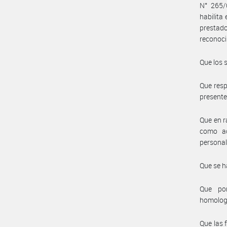
N° 265/
habilita
prestad
reconoci
Que los 
Que resp
presente 
Que en r
como ac
personal
Que se h
Que por
homolog
Que las 