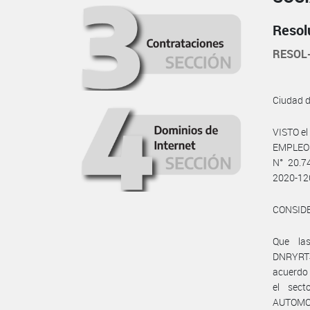
Resol
RESOL
Ciudad 
VISTO e
EMPLEO 
N° 20.7
2020-12
CONSID
Que la
DNRYRT#
acuerdo
el sec
AUTOMOT