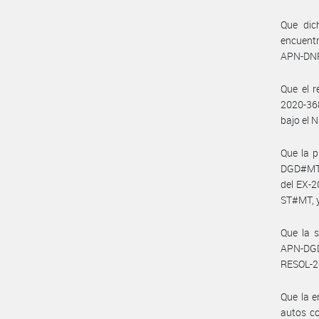
Que dic
encuentr
APN-DN
Que el 
2020-36
bajo el 
Que la 
DGD#MT 
del EX-
ST#MT, y
Que la 
APN-DGD
RESOL-2
Que la e
autos c