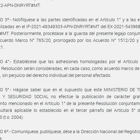
22-APN-DNRYRT#MT.
 3º.- Notifíquese a las partes identificadas en el Artículo 1° y a las
ualizadas en el IF-2021-49349303-APN-DNRYRT#MT del EX-2021-54396
MT. Posteriormente, procédase a la guarda del presente legajo conju
Acuerdo Marco N° 765/20, prorrogado por los Acuerdo N° 1512/20 y
21.
O 4°.- Establécese que las adhesiones homologadas por el Artículo 
 Resolución serán consideradas, en cada caso, como acuerdo marco de
, sin perjuicio del derecho individual del personal afectado.
O 5°.- Hágase saber que en el supuesto que este MINISTERIO DE 
Y SEGURIDAD SOCIAL no efectúe la publicación de carácter grat
nto mencionado en el Artículo 1° de la presente Resolución conjunta
sultará aplicable lo establecido en el tercer párrafo del Artículo 5° 
 (t.o. 2004).
 6º.- Comuníquese, publíquese, dése a la Dirección Nacional del Registro 
e.