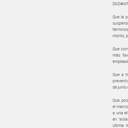
DGD#MT 
Que la p
suspens
términos
monto, p
Que corr
más fav
empleado
Que a tr
preventi
de junio 
Que, pos
el marco
a una et
en “aisl
última m