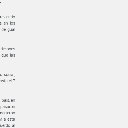
.
previendo
a en los
 de igual
ndiciones
 que las
 social,
asta el 7
 país, en
e pasaron
anecieron
ar a ésta
uerdo al