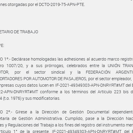
ones otorgadas por el DCTO-2019-75-APN-PTE.
ETARIO DE TRABAJO
E:
 1º.- Declárase homologadas las adhesiones al acuerdo marco registr
ro 1007/20, y a sus prórrogas, celebrados entre la UNIÓN TRA
OTOR, por el sector sindical y la FEDERACIÓN ARGENT
RTADORES POR AUTOMOTOR DE PASAJEROS, por el sector empleador, 
empresas cuyos datos lucen en IF-2021-49349303-APN-DNRYRT#MT del 
2-APN-DNRYRT#MT conforme a los términos del Artículo 223 bis d
4 (t.o. 1976) y sus modificatorias.
O 2º.- Gírese a la Dirección de Gestión Documental dependien
etaría de Gestión Administrativa. Cumplido, pase a la Dirección Nac
es y Regulaciones del Trabajo a los fines del registro del instrumento m
rtículo 1° de la presente, IF-2021-49349303-APN-DNRYRT#MT del 