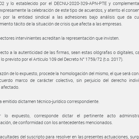
02 y lo establecido por el DECNU-2020-329-APN-PTE y complementa
 expresamente la celebración de este tipo de acuerdos, y atento el conse
o por la entidad sindical a las adhesiones bajo análisis que da cu
miento tácito de la situación de crisis que afecta a las empresas.
sectores intervinientes acreditan la representación que invisten.
ecto a la autenticidad de las firmas, sean estas ológrafas o digitales, c
lo previsto por el Artículo 109 del Decreto N° 1759/72 (t.o. 2017).
azón de lo expuesto, procede la homologación del mismo, el que será co
uerdo marco de carácter colectivo, sin perjuicio del derecho indivi
 afectado.
a emitido dictamen técnico-jurídico correspondiente.
 lo expuesto, corresponde dictar el pertinente acto administr
ación, de conformidad con los antecedentes mencionados.
facultades del suscripto para resolver en las presentes actuaciones, surg