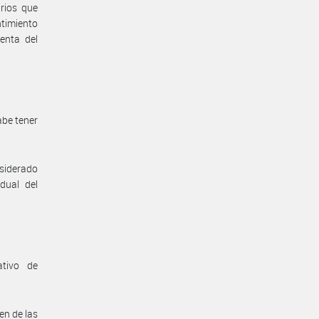
rios que
ntimiento
enta del
abe tener
nsiderado
dual del
ativo de
en de las