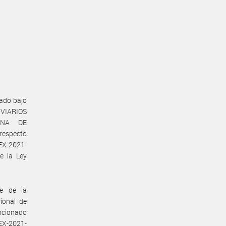
ado bajo
NVIARIOS
INA DE
respecto
EX-2021-
e la Ley
te de la
ional de
encionado
EX-2021-