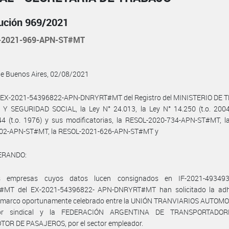
ución 969/2021
-2021-969-APN-ST#MT
de Buenos Aires, 02/08/2021
l EX-2021-54396822-APN-DNRYRT#MT del Registro del MINISTERIO DE 
Y SEGURIDAD SOCIAL, la Ley N° 24.013, la Ley N° 14.250 (t.o. 2004)
44 (t.o. 1976) y sus modificatorias, la RESOL-2020-734-APN-ST#MT, l
02-APN-ST#MT, la RESOL-2021-626-APN-ST#MT y
ERANDO:
s empresas cuyos datos lucen consignados en IF-2021-493493
MT del EX-2021-54396822- APN-DNRYRT#MT han solicitado la adh
 marco oportunamente celebrado entre la UNIÓN TRANVIARIOS AUTOMO
tor sindical y la FEDERACIÓN ARGENTINA DE TRANSPORTADO
OR DE PASAJEROS, por el sector empleador.