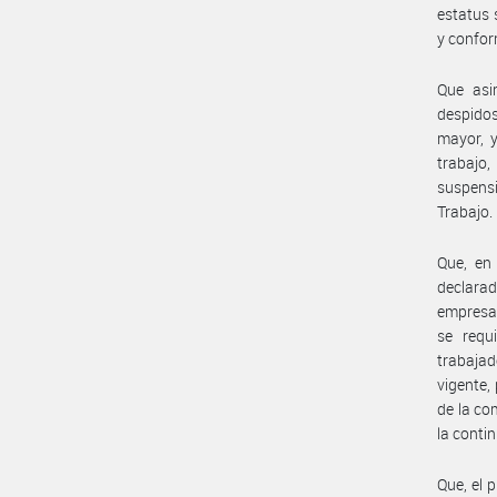
estatus 
y confor
Que asi
despidos
mayor, y
trabajo,
suspensi
Trabajo.
Que, en
declarad
empresas
se requ
trabajad
vigente,
de la co
la conti
Que, el 