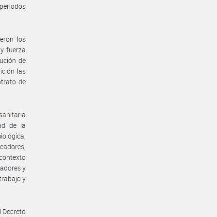
 periodos
eron los
 y fuerza
ución de
ición las
ntrato de
anitaria
ad de la
iológica,
eadores,
 contexto
jadores y
trabajo y
l Decreto