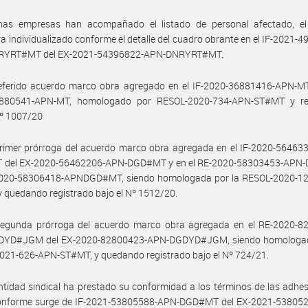
has empresas han acompañado el listado de personal afectado, el
a individualizado conforme el detalle del cuadro obrante en el IF-2021-
RYRT#MT del EX-2021-54396822-APN-DNRYRT#MT.
referido acuerdo marco obra agregado en el IF-2020-36881416-APN-MT
880541-APN-MT, homologado por RESOL-2020-734-APN-ST#MT y re
Nº 1007/20
primer prórroga del acuerdo marco obra agregada en el IF-2020-56463
del EX-2020-56462206-APN-DGD#MT y en el RE-2020-58303453-AP
2020-58306418-APNDGD#MT, siendo homologada por la RESOL-2020-1
 quedando registrado bajo el Nº 1512/20.
segunda prórroga del acuerdo marco obra agregada en el RE-2020-8
YD#JGM del EX-2020-82800423-APN-DGDYD#JGM, siendo homologad
021-626-APN-ST#MT, y quedando registrado bajo el Nº 724/21.
ntidad sindical ha prestado su conformidad a los términos de las adhe
onforme surge de IF-2021-53805588-APN-DGD#MT del EX-2021-53805