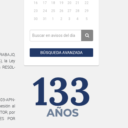
16
17
18
19
20
21
22
23
24
25
26
27
28
29
30
31
1
2
3
4
5
BÚSQUEDA AVANZADA
TRABAJO,
, la Ley
a RESOL-
03-APN-
esión al
TOR, por
RES POR