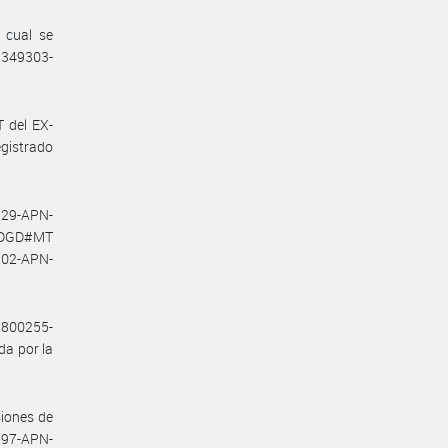
 cual se
49349303-
 del EX-
gistrado
329-APN-
N-DGD#MT
202-APN-
2800255-
a por la
siones de
297-APN-