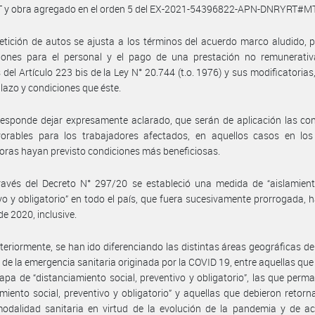
y obra agregado en el orden 5 del EX-2021-54396822-APN-DNRYRT#MT
etición de autos se ajusta a los términos del acuerdo marco aludido, 
iones para el personal y el pago de una prestación no remunerativ
 del Artículo 223 bis de la Ley N° 20.744 (t.o. 1976) y sus modificatorias,
lazo y condiciones que éste.
esponde dejar expresamente aclarado, que serán de aplicación las co
orables para los trabajadores afectados, en aquellos casos en los
ras hayan previsto condiciones más beneficiosas.
avés del Decreto N° 297/20 se estableció una medida de “aislamiento
vo y obligatorio” en todo el país, que fuera sucesivamente prorrogada, h
de 2020, inclusive.
teriormente, se han ido diferenciando las distintas áreas geográficas del
 de la emergencia sanitaria originada por la COVID 19, entre aquellas qu
apa de “distanciamiento social, preventivo y obligatorio”, las que perm
amiento social, preventivo y obligatorio” y aquellas que debieron retorn
odalidad sanitaria en virtud de la evolución de la pandemia y de ac