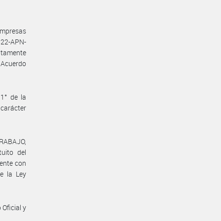
 empresas
822-APN-
ntamente
 Acuerdo
1° de la
 carácter
TRABAJO,
uito del
mente con
de la Ley
Oficial y