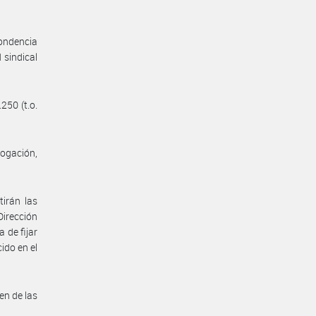
pondencia
 sindical
250 (t.o.
logación,
irán las
Dirección
 de fijar
ido en el
en de las