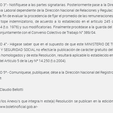
 3°.- Notifíquese a las partes signatarias. Posteriormente pase a la Dir
a Laboral dependiente de la Dirección Nacional de Relaciones y Regulac
 a fin de evaluar la procedencia de fijar el promedio de las remuneraciones,
 tope indemnizatorio, de acuerdo a lo establecido en el artículo 245 
4 (t.o. 1976) y sus modificatorias. Finalmente procédase a la guarda del
conjuntamente con el Convenio Colectivo de Trabajo N° 389/04.
O 4°.- Hágase saber que en el supuesto de que este MINISTERIO DE 
 SEGURIDAD SOCIAL no efectúe la publicación de carácter gratuito de
 homologados y de esta Resolución, resultará aplicable lo establecido en 
el Artículo 5 de la Ley Nº 14.250 (t.o.2004).
 5º.- Comuníquese, publíquese, dése a la Dirección Nacional del Registro 
e.
Claudio Bellotti
/los Anexo/s que integra/n este(a) Resolución se publican en la edició
w.boletinoficial.gob.ar-