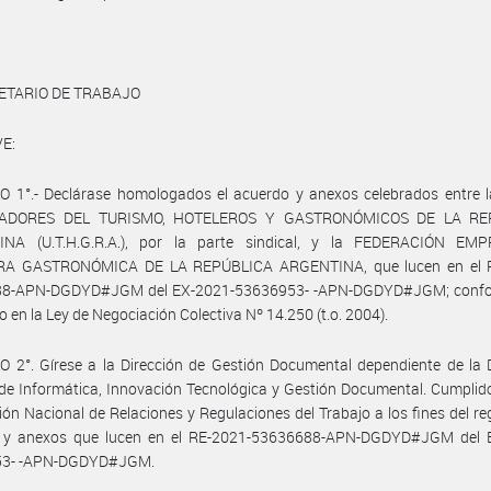
ETARIO DE TRABAJO
E:
O 1°.- Declárase homologados el acuerdo y anexos celebrados entre 
ADORES DEL TURISMO, HOTELEROS Y GASTRONÓMICOS DE LA RE
NA (U.T.H.G.R.A.), por la parte sindical, y la FEDERACIÓN EM
A GASTRONÓMICA DE LA REPÚBLICA ARGENTINA, que lucen en el 
8-APN-DGDYD#JGM del EX-2021-53636953- -APN-DGDYD#JGM; confo
o en la Ley de Negociación Colectiva Nº 14.250 (t.o. 2004).
 2°. Gírese a la Dirección de Gestión Documental dependiente de la 
de Informática, Innovación Tecnológica y Gestión Documental. Cumplid
ción Nacional de Relaciones y Regulaciones del Trabajo a los fines del reg
 y anexos que lucen en el RE-2021-53636688-APN-DGDYD#JGM del 
53- -APN-DGDYD#JGM.