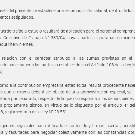
avés del presente se establece una recomposición salarial, dentro de los
ientos estipulados.
cuerdo traído a estudio resultará de aplicación para el personal comprend
 Colectivo de Trabajo N° 389/04, cuyas partes signatarias coinciden
quí intervinientes.
 relación con el carácter atribuido a las sumas previstas en el 
nde hacer saber a las partes lo establecido en el Artículo 103 de la Ley 
6).
orno a la contribución empresaria establecida, resulta procedente hace
es que la misma deberá ser objeto de una administración especial, ser 
ada por separado, respecto de la que corresponda a los demás bienes
es propiamente dichos, en virtud de lo dispuesto por el artículo 4° de
8, reglamentario de la Ley N° 23.551.
agentes negociales han ratificado el contenido y firmas insertas, acred
ía y facultades para negociar colectivamente con las constancias ob