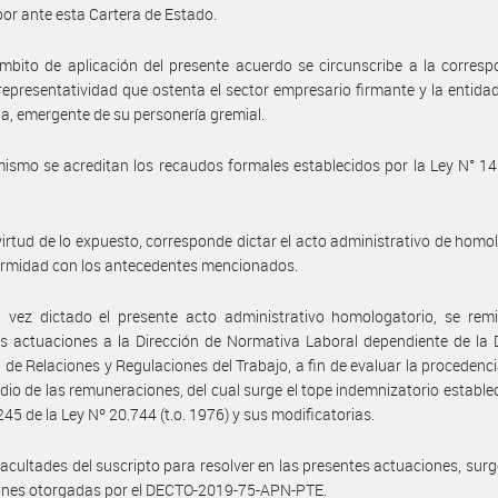
por ante esta Cartera de Estado.
mbito de aplicación del presente acuerdo se circunscribe a la corres
 representatividad que ostenta el sector empresario firmante y la entidad
ia, emergente de su personería gremial.
ismo se acreditan los recaudos formales establecidos por la Ley N° 14.
virtud de lo expuesto, corresponde dictar el acto administrativo de homo
ormidad con los antecedentes mencionados.
vez dictado el presente acto administrativo homologatorio, se remit
s actuaciones a la Dirección de Normativa Laboral dependiente de la 
 de Relaciones y Regulaciones del Trabajo, a fin de evaluar la procedencia
dio de las remuneraciones, del cual surge el tope indemnizatorio establec
245 de la Ley Nº 20.744 (t.o. 1976) y sus modificatorias.
facultades del suscripto para resolver en las presentes actuaciones, surg
iones otorgadas por el DECTO-2019-75-APN-PTE.