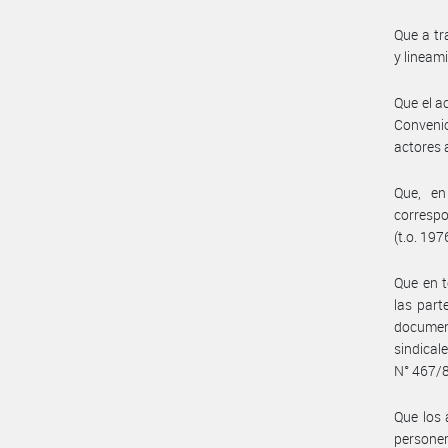
Que a tr
y lineam
Que el a
Convenio
actores a
Que, en
correspo
(t.o. 197
Que en t
las part
document
sindical
N° 467/8
Que los 
personer