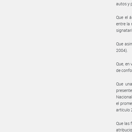
autos y 
Que el á
entre la
signatar
Que asim
2004).
Que, en 
de conf
Que una 
presente
Nacional
el prome
artículo 
Que las 
atribuc