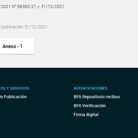
2/2021 N° 98382/21 v. 31/12/2021
e publicación 31/12/2021
Anexo - 1
OS Y SERVICIOS
AUTENTICACIONES
de Publicación
BFA Repositorio recibos
BFA Verificación
Firma digital