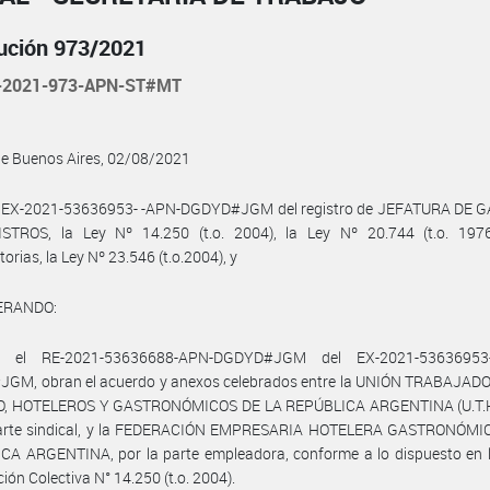
ución 973/2021
-2021-973-APN-ST#MT
de Buenos Aires, 02/08/2021
l EX-2021-53636953- -APN-DGDYD#JGM del registro de JEFATURA DE 
STROS, la Ley Nº 14.250 (t.o. 2004), la Ley Nº 20.744 (t.o. 197
orias, la Ley Nº 23.546 (t.o.2004), y
ERANDO:
 el RE-2021-53636688-APN-DGDYD#JGM del EX-2021-53636953
GM, obran el acuerdo y anexos celebrados entre la UNIÓN TRABAJAD
, HOTELEROS Y GASTRONÓMICOS DE LA REPÚBLICA ARGENTINA (U.T.H.
parte sindical, y la FEDERACIÓN EMPRESARIA HOTELERA GASTRONÓMI
CA ARGENTINA, por la parte empleadora, conforme a lo dispuesto en l
ión Colectiva N° 14.250 (t.o. 2004).