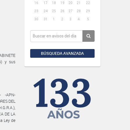
16
17
18
19
20
21
22
23
24
25
26
27
28
29
30
31
1
2
3
4
5
BÚSQUEDA AVANZADA
GABINETE
6) y sus
- -APN-
ORES DEL
G.R.A.),
CA DE LA
a Ley de