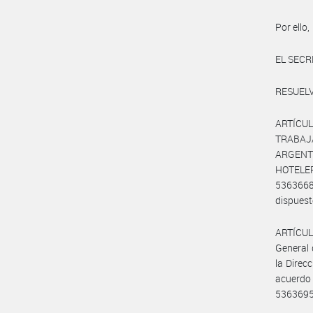
Por ello,
EL SECR
RESUELV
ARTÍCUL
TRABAJ
ARGENTI
HOTELER
5363668
dispuest
ARTÍCULO
General 
la Direc
acuerdo
536369