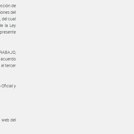
ección de
iones del
 del cual
de la Ley
 presente
TRABAJO,
l acuerdo
el tercer
Oficial y
n web del