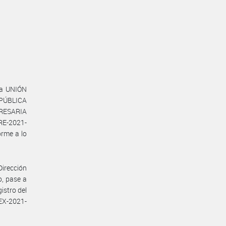
la UNIÓN
PÚBLICA
PRESARIA
RE-2021-
rme a lo
Dirección
o, pase a
istro del
EX-2021-