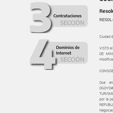
Resol
RESOL
Ciudad 
VISTO e
DE MINI
modificat
CONSID
Que en
DGDYD#J
TURISMO
por la 
REPÚBLI
Negociac