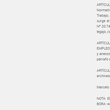
ARTÍCULO
Normativ
Trabajo,
surge el
Nº 20.74
legajo, 
ARTÍCUL
EMPLEO Y
y anexos
párrafo d
ARTÍCULO
archíves
Marcelo 
NOTA: El
BORA -ww