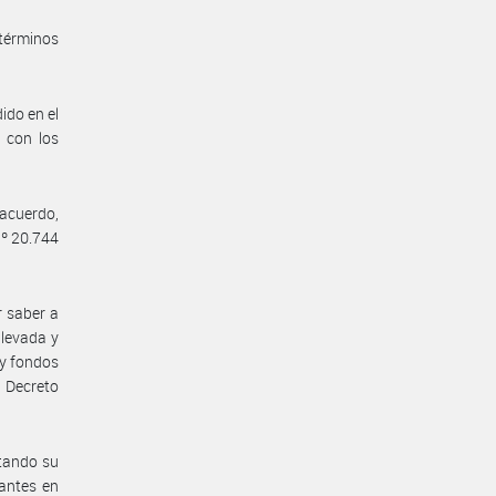
 términos
ido en el
 con los
acuerdo,
Nº 20.744
r saber a
llevada y
 y fondos
l Decreto
itando su
rantes en