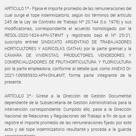
ARTÍCULO 1º.- Fíjase el importe promedio de las remuneraciones del
cual surge el tope indemnizatorio, según los términos del artículo
245 de la Ley de Contrato de Trabajo Nº 20.744 (t.o. 1976) y sus
modificatorias, correspondiente al acuerdo homologado por la
RESOL-2020-1624-APN-ST#MT y registrado bajo el Nº 25/21,
suscripto entreel SINDICATO ARGENTINO DE TRABAJADORES
HORTICULTORES Y AGRÍCOLAS (SATHA) por la parte gremial y la
CÁMARA DE VIVERISTAS, PRODUCTORES, VENDEDORES Y
COMERCIALIZADORES DE FRUTIHORTICULTURA Y FLORICULTURA
por la parte empleadora, conforme al detalle que, como ANEXO DI-
2021-109585932-APN-DNL#MT, forma parte integrante de la
presente.
ARTÍCULO 2º.- Gírese a la Dirección de Gestión Documental
dependiente de la Subsecretaría de Gestión Administrativa para la
intervención correspondiente. Cumplido ello, pase a la Dirección
Nacional de Relaciones y Regulaciones del Trabajo a fin de que se
registre el importe promedio de las remuneraciones fijado por este
acto y del tope indemnizatorio resultante y proceda a la guarda
correspondiente.