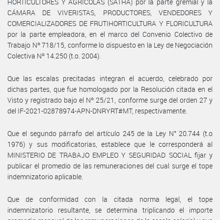
HORTICULTORES Y AGRÍCOLAS (SATHA) por la parte gremial y la
CÁMARA DE VIVERISTAS, PRODUCTORES, VENDEDORES Y
COMERCIALIZADORES DE FRUTIHORTICULTURA Y FLORICULTURA
por la parte empleadora, en el marco del Convenio Colectivo de
Trabajo Nº 718/15, conforme lo dispuesto en la Ley de Negociación
Colectiva Nº 14.250 (t.o. 2004).
Que las escalas precitadas integran el acuerdo, celebrado por
dichas partes, que fue homologado por la Resolución citada en el
Visto y registrado bajo el Nº 25/21, conforme surge del orden 27 y
del IF-2021-02878974-APN-DNRYRT#MT, respectivamente.
Que el segundo párrafo del artículo 245 de la Ley N° 20.744 (t.o
1976) y sus modificatorias, establece que le corresponderá al
MINISTERIO DE TRABAJO EMPLEO Y SEGURIDAD SOCIAL fijar y
publicar el promedio de las remuneraciones del cual surge el tope
indemnizatorio aplicable.
Que de conformidad con la citada norma legal, el tope
indemnizatorio resultante, se determina triplicando el importe