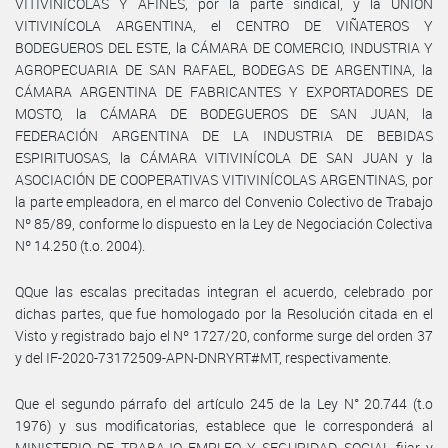
VITIVINÍCOLAS Y AFINES, por la parte sindical, y la UNIÓN
VITIVINÍCOLA ARGENTINA, el CENTRO DE VIÑATEROS Y
BODEGUEROS DEL ESTE, la CÁMARA DE COMERCIO, INDUSTRIA Y
AGROPECUARIA DE SAN RAFAEL, BODEGAS DE ARGENTINA, la
CÁMARA ARGENTINA DE FABRICANTES Y EXPORTADORES DE
MOSTO, la CÁMARA DE BODEGUEROS DE SAN JUAN, la
FEDERACIÓN ARGENTINA DE LA INDUSTRIA DE BEBIDAS
ESPIRITUOSAS, la CÁMARA VITIVINÍCOLA DE SAN JUAN y la
ASOCIACIÓN DE COOPERATIVAS VITIVINÍCOLAS ARGENTINAS, por
la parte empleadora, en el marco del Convenio Colectivo de Trabajo
Nº 85/89, conforme lo dispuesto en la Ley de Negociación Colectiva
Nº 14.250 (t.o. 2004).
QQue las escalas precitadas integran el acuerdo, celebrado por
dichas partes, que fue homologado por la Resolución citada en el
Visto y registrado bajo el Nº 1727/20, conforme surge del orden 37
y del IF-2020-73172509-APN-DNRYRT#MT, respectivamente.
Que el segundo párrafo del artículo 245 de la Ley N° 20.744 (t.o
1976) y sus modificatorias, establece que le corresponderá al
MINISTERIO DE TRABAJO EMPLEO Y SEGURIDAD SOCIAL fijar y