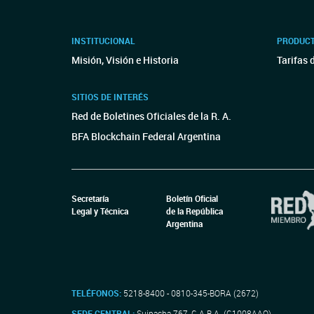
INSTITUCIONAL
PRODUCT
Misión, Visión e Historia
Tarifas 
SITIOS DE INTERÉS
Red de Boletines Oficiales de la R. A.
BFA Blockchain Federal Argentina
Secretaría
Boletín Oficial
Legal y Técnica
de la República
Argentina
TELÉFONOS:
5218-8400 - 0810-345-BORA (2672)
SEDE CENTRAL:
Suipacha 767, C.A.B.A. (C1008AAO)