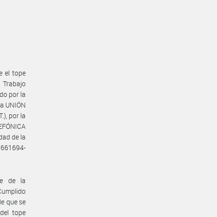
e el tope
e Trabajo
do por la
la UNIÓN
, por la
LEFÓNICA
ad de la
11661694-
te de la
 Cumplido
de que se
del tope