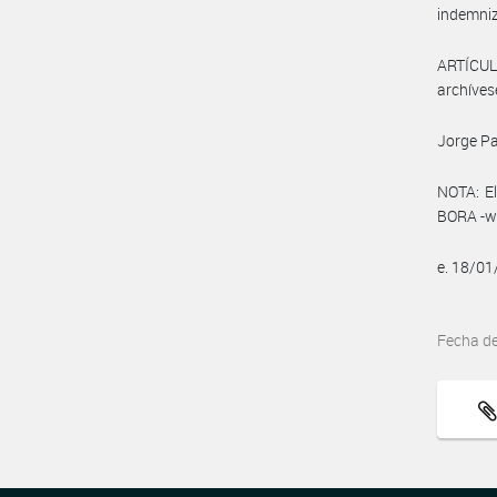
indemniz
ARTÍCULO
archíves
Jorge Pa
NOTA: El
BORA -ww
e. 18/01
Fecha d