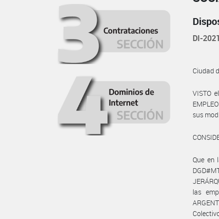
Dispo
DI-202
Ciudad 
VISTO e
EMPLEO Y
sus modi
CONSID
Que en 
DGD#MT
JERÁRQU
las em
ARGENTI
Colectiv