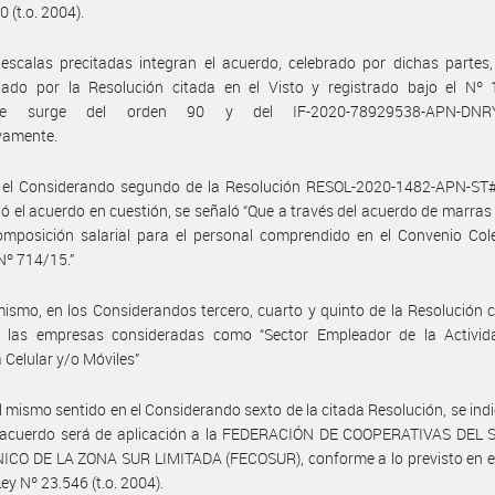
 (t.o. 2004).
escalas precitadas integran el acuerdo, celebrado por dichas partes
ado por la Resolución citada en el Visto y registrado bajo el Nº 
me surge del orden 90 y del IF-2020-78929538-APN-DNR
vamente.
 el Considerando segundo de la Resolución RESOL-2020-1482-APN-ST
 el acuerdo en cuestión, se señaló “Que a través del acuerdo de marras
mposición salarial para el personal comprendido en el Convenio Cole
Nº 714/15.”
ismo, en los Considerandos tercero, cuarto y quinto de la Resolución c
n las empresas consideradas como “Sector Empleador de la Activid
a Celular y/o Móviles”
l mismo sentido en el Considerando sexto de la citada Resolución, se indi
o acuerdo será de aplicación a la FEDERACIÓN DE COOPERATIVAS DEL 
CO DE LA ZONA SUR LIMITADA (FECOSUR), conforme a lo previsto en el 
Ley Nº 23.546 (t.o. 2004).