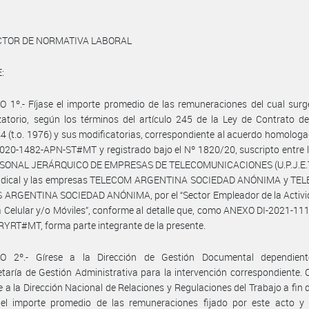
ECTOR DE NORMATIVA LABORAL
:
 1º.- Fíjase el importe promedio de las remuneraciones del cual surg
atorio, según los términos del artículo 245 de la Ley de Contrato d
4 (t.o. 1976) y sus modificatorias, correspondiente al acuerdo homologa
20-1482-APN-ST#MT y registrado bajo el Nº 1820/20, suscripto entre 
SONAL JERÁRQUICO DE EMPRESAS DE TELECOMUNICACIONES (U.P.J.E.T.)
indical y las empresas TELECOM ARGENTINA SOCIEDAD ANÓNIMA y TE
 ARGENTINA SOCIEDAD ANÓNIMA, por el “Sector Empleador de la Activid
a Celular y/o Móviles”, conforme al detalle que, como ANEXO DI-2021-1
RT#MT, forma parte integrante de la presente.
O 2º.- Gírese a la Dirección de Gestión Documental dependien
taría de Gestión Administrativa para la intervención correspondiente.
se a la Dirección Nacional de Relaciones y Regulaciones del Trabajo a fin 
e el importe promedio de las remuneraciones fijado por este acto y 