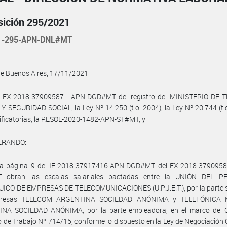
sición 295/2021
1-295-APN-DNL#MT
de Buenos Aires, 17/11/2021
l EX-2018-37909587- -APN-DGD#MT del registro del MINISTERIO DE 
 SEGURIDAD SOCIAL, la Ley Nº 14.250 (t.o. 2004), la Ley Nº 20.744 (t.
ficatorias, la RESOL-2020-1482-APN-ST#MT, y
ERANDO:
la página 9 del IF-2018-37917416-APN-DGD#MT del EX-2018-3790958
 obran las escalas salariales pactadas entre la UNIÓN DEL P
ICO DE EMPRESAS DE TELECOMUNICACIONES (U.P.J.E.T.), por la parte si
presas TELECOM ARGENTINA SOCIEDAD ANÓNIMA y TELEFÓNICA 
NA SOCIEDAD ANÓNIMA, por la parte empleadora, en el marco del 
o de Trabajo Nº 714/15, conforme lo dispuesto en la Ley de Negociación 