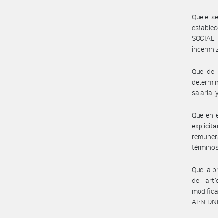
Que el s
estable
SOCIAL 
indemniz
Que de c
determin
salarial
Que en e
explici
remuner
términos
Que la p
del art
modific
APN-DN