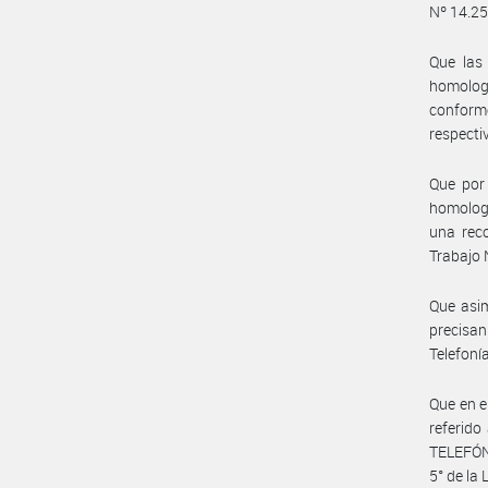
Nº 14.250
Que las 
homolog
confor
respecti
Que por
homologó
una reco
Trabajo 
Que asim
precisa
Telefoní
Que en e
referid
TELEFÓNI
5° de la 