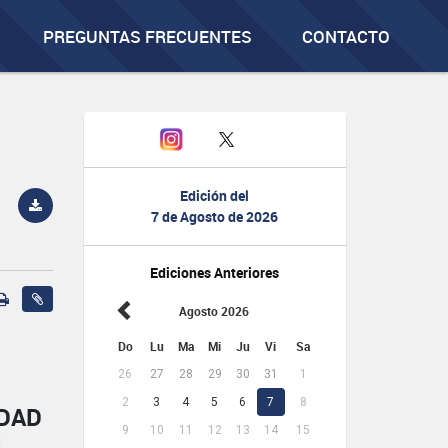
PREGUNTAS FRECUENTES
CONTACTO
Edición del
7 de Agosto de 2026
Ediciones Anteriores
Agosto 2026
Do
Lu
Ma
Mi
Ju
Vi
Sa
26
27
28
29
30
31
1
2
3
4
5
6
7
8
IDAD
9
10
11
12
13
14
15
L