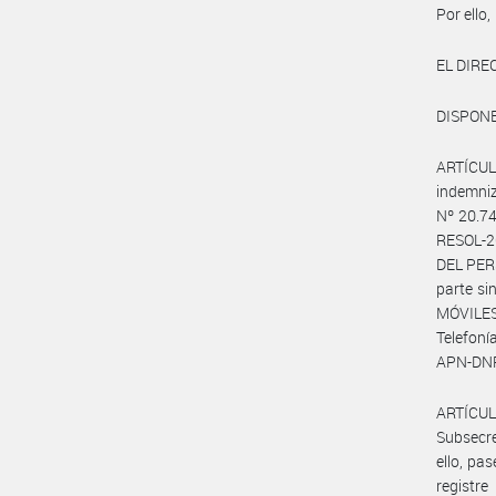
Por ello,
EL DIR
DISPONE
ARTÍCULO
indemniz
Nº 20.74
RESOL-20
DEL PER
parte s
MÓVILES
Telefoní
APN-DNRY
ARTÍCUL
Subsecre
ello, pa
registr