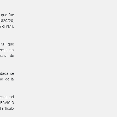
, que fue
1820/20,
YRT#MT,
#MT, que
 se pacta
ctivo de
itada, se
ad de la
có que el
SERVICIO
artículo