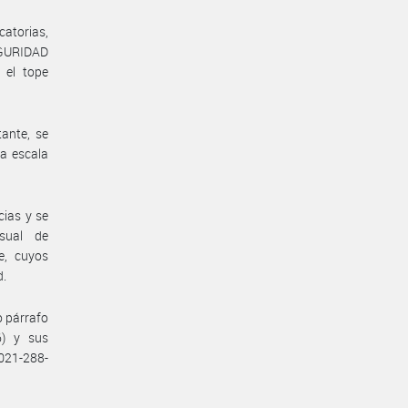
catorias,
EGURIDAD
 el tope
ante, se
la escala
cias y se
nsual de
e, cuyos
d.
o párrafo
6) y sus
021-288-