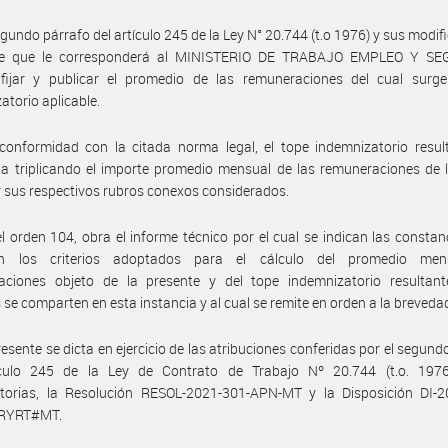
egundo párrafo del artículo 245 de la Ley N° 20.744 (t.o 1976) y sus modifi
ce que le corresponderá al MINISTERIO DE TRABAJO EMPLEO Y S
fijar y publicar el promedio de las remuneraciones del cual surge
atorio aplicable.
onformidad con la citada norma legal, el tope indemnizatorio result
a triplicando el importe promedio mensual de las remuneraciones de 
 y sus respectivos rubros conexos considerados.
l orden 104, obra el informe técnico por el cual se indican las constan
tan los criterios adoptados para el cálculo del promedio me
aciones objeto de la presente y del tope indemnizatorio resultant
 se comparten en esta instancia y al cual se remite en orden a la breveda
resente se dicta en ejercicio de las atribuciones conferidas por el segund
ículo 245 de la Ley de Contrato de Trabajo Nº 20.744 (t.o. 197
atorias, la Resolución RESOL-2021-301-APN-MT y la Disposición DI-2
RYRT#MT.