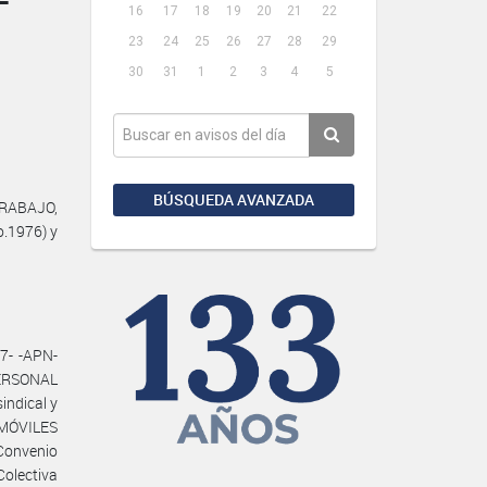
16
17
18
19
20
21
22
23
24
25
26
27
28
29
30
31
1
2
3
4
5
BÚSQUEDA AVANZADA
TRABAJO,
o.1976) y
7- -APN-
ERSONAL
ndical y
MÓVILES
Convenio
Colectiva