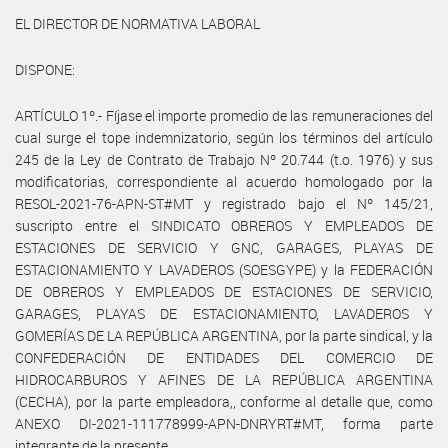
EL DIRECTOR DE NORMATIVA LABORAL
DISPONE:
ARTÍCULO 1º.- Fíjase el importe promedio de las remuneraciones del
cual surge el tope indemnizatorio, según los términos del artículo
245 de la Ley de Contrato de Trabajo Nº 20.744 (t.o. 1976) y sus
modificatorias, correspondiente al acuerdo homologado por la
RESOL-2021-76-APN-ST#MT y registrado bajo el Nº 145/21,
suscripto entre el SINDICATO OBREROS Y EMPLEADOS DE
ESTACIONES DE SERVICIO Y GNC, GARAGES, PLAYAS DE
ESTACIONAMIENTO Y LAVADEROS (SOESGYPE) y la FEDERACIÓN
DE OBREROS Y EMPLEADOS DE ESTACIONES DE SERVICIO,
GARAGES, PLAYAS DE ESTACIONAMIENTO, LAVADEROS Y
GOMERÍAS DE LA REPÚBLICA ARGENTINA, por la parte sindical, y la
CONFEDERACIÓN DE ENTIDADES DEL COMERCIO DE
HIDROCARBUROS Y AFINES DE LA REPÚBLICA ARGENTINA
(CECHA), por la parte empleadora,, conforme al detalle que, como
ANEXO DI-2021-111778999-APN-DNRYRT#MT, forma parte
integrante de la presente.