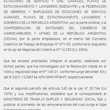
ESTACIONES DE SERVICIO Y GNC, GARAGES, PLAYAS DE
ESTACIONAMIENTO Y LAVADEROS (SOESGYPE) y la FEDERACIÓN
DE OBREROS Y EMPLEADOS DE ESTACIONES DE SERVICIO,
GARAGES, PLAYAS DE ESTACIONAMIENTO, LAVADEROS Y
GOMERÍAS DE LA REPÚBLICA ARGENTINA, por la parte sindical, y la
CONFEDERACIÓN DE ENTIDADES DEL COMERCIO DE
HIDROCARBUROS Y AFINES DE LA REPÚBLICA ARGENTINA
(CECHA), por la parte empleadora, en el marco del Convenio
Colectivo de Trabajo de Empresa Nº 371/03, conforme lo dispuesto
en la Ley de Negociación Colectiva Nº 14.250 (t.o. 2004).
Que las escalas precitadas integran el acuerdo, celebrado por
dichas partes, que fue homologado por la Resolución citada en el
Visto y registrado bajo el Nº 145/21, conforme surge del orden 63 y
del IF-2021-12398734-APN-DNRYRT#MT, respectivamente.
Que el segundo párrafo del artículo 245 de la Ley N° 20.744 (t.o
1976) y sus modificatorias, establece que le corresponderá al
MINISTERIO DE TRABAJO EMPLEO Y SEGURIDAD SOCIAL fijar y
publicar el promedio de las remuneraciones del cual surge el tope
indemnizatorio aplicable.