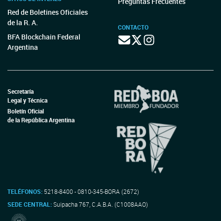
Preguntas Frecuentes
Red de Boletines Oficiales
de la R. A.
CONTACTO
BFA Blockchain Federal
Argentina
Secretaría
Legal y Técnica
Boletín Oficial
de la República Argentina
TELÉFONOS:
5218-8400 - 0810-345-BORA (2672)
SEDE CENTRAL:
Suipacha 767, C.A.B.A. (C1008AAO)