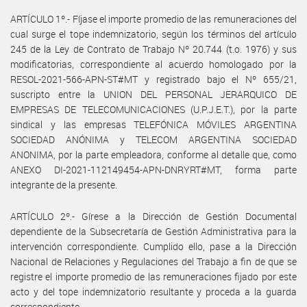
ARTÍCULO 1º.- Fíjase el importe promedio de las remuneraciones del
cual surge el tope indemnizatorio, según los términos del artículo
245 de la Ley de Contrato de Trabajo Nº 20.744 (t.o. 1976) y sus
modificatorias, correspondiente al acuerdo homologado por la
RESOL-2021-566-APN-ST#MT y registrado bajo el Nº 655/21,
suscripto entre la UNION DEL PERSONAL JERARQUICO DE
EMPRESAS DE TELECOMUNICACIONES (U.P.J.E.T.), por la parte
sindical y las empresas TELEFÓNICA MÓVILES ARGENTINA
SOCIEDAD ANÓNIMA y TELECOM ARGENTINA SOCIEDAD
ANONIMA, por la parte empleadora, conforme al detalle que, como
ANEXO DI-2021-112149454-APN-DNRYRT#MT, forma parte
integrante de la presente.
ARTÍCULO 2º.- Gírese a la Dirección de Gestión Documental
dependiente de la Subsecretaría de Gestión Administrativa para la
intervención correspondiente. Cumplido ello, pase a la Dirección
Nacional de Relaciones y Regulaciones del Trabajo a fin de que se
registre el importe promedio de las remuneraciones fijado por este
acto y del tope indemnizatorio resultante y proceda a la guarda
correspondiente.