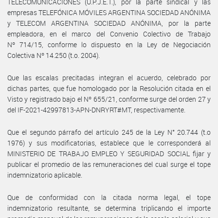
TELECOMUNICACIONES (U.P.J.E.T.), por la parte sindical y las
empresas TELEFÓNICA MÓVILES ARGENTINA SOCIEDAD ANÓNIMA
y TELECOM ARGENTINA SOCIEDAD ANÓNIMA, por la parte
empleadora, en el marco del Convenio Colectivo de Trabajo
Nº 714/15, conforme lo dispuesto en la Ley de Negociación
Colectiva Nº 14.250 (t.o. 2004).
Que las escalas precitadas integran el acuerdo, celebrado por
dichas partes, que fue homologado por la Resolución citada en el
Visto y registrado bajo el Nº 655/21, conforme surge del orden 27 y
del IF-2021-42997813-APN-DNRYRT#MT, respectivamente.
Que el segundo párrafo del artículo 245 de la Ley N° 20.744 (t.o
1976) y sus modificatorias, establece que le corresponderá al
MINISTERIO DE TRABAJO EMPLEO Y SEGURIDAD SOCIAL fijar y
publicar el promedio de las remuneraciones del cual surge el tope
indemnizatorio aplicable.
Que de conformidad con la citada norma legal, el tope
indemnizatorio resultante, se determina triplicando el importe