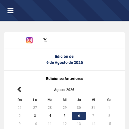
Toggle
navigation
Edición del
6 de Agosto de 2026
Ediciones Anteriores
Agosto 2026
Do
Lu
Ma
Mi
Ju
Vi
Sa
26
27
28
29
30
31
1
2
3
4
5
6
7
8
9
10
11
12
13
14
15