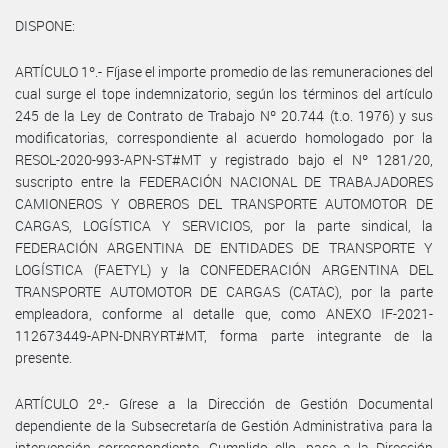
DISPONE:
ARTÍCULO 1º.- Fíjase el importe promedio de las remuneraciones del
cual surge el tope indemnizatorio, según los términos del artículo
245 de la Ley de Contrato de Trabajo Nº 20.744 (t.o. 1976) y sus
modificatorias, correspondiente al acuerdo homologado por la
RESOL-2020-993-APN-ST#MT y registrado bajo el Nº 1281/20,
suscripto entre la FEDERACIÓN NACIONAL DE TRABAJADORES
CAMIONEROS Y OBREROS DEL TRANSPORTE AUTOMOTOR DE
CARGAS, LOGÍSTICA Y SERVICIOS, por la parte sindical, la
FEDERACIÓN ARGENTINA DE ENTIDADES DE TRANSPORTE Y
LOGÍSTICA (FAETYL) y la CONFEDERACIÓN ARGENTINA DEL
TRANSPORTE AUTOMOTOR DE CARGAS (CATAC), por la parte
empleadora, conforme al detalle que, como ANEXO IF-2021-
112673449-APN-DNRYRT#MT, forma parte integrante de la
presente.
ARTÍCULO 2º.- Gírese a la Dirección de Gestión Documental
dependiente de la Subsecretaría de Gestión Administrativa para la
intervención correspondiente. Cumplido ello, pase a la Dirección