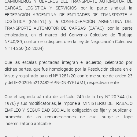
CAMIONEROS Y OBREROS DEL TRANSPORTE AUTOMOTOR DE
CARGAS, LOGÍSTICA Y SERVICIOS, por la parte sindical, la
FEDERACIÓN ARGENTINA DE ENTIDADES DE TRANSPORTE Y
LOGÍSTICA (FAETYL) y la CONFEDERACIÓN ARGENTINA DEL
TRANSPORTE AUTOMOTOR DE CARGAS (CATAC), por la parte
empleadora, en el marco del Convenio Colectivo de Trabajo
Nº 40/89, conforme lo dispuesto en la Ley de Negociación Colectiva
Nº 14.250 (t.o. 2004).
Que las escalas precitadas integran el acuerdo, celebrado por
dichas partes, que fue homologado por la Resolución citada en el
Visto y registrado bajo el Nº 1281/20, conforme surge del orden 23
y del IF-2020-55212482-APN-DNRYRT#MT, respectivamente.
Que el segundo párrafo del artículo 245 de la Ley N° 20.744 (t.o
1976) y sus modificatorias, le impone al MINISTERIO DE TRABAJO
EMPLEO Y SEGURIDAD SOCIAL la obligación de fijar y publicar el
promedio de las remuneraciones del cual surge el tope
indemnizatorio aplicable.