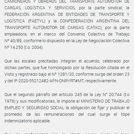
CAMIONEROS Y OBREROS DEL TRANSPORTE AUTOMOTOR DE
CARGAS, LOGÍSTICA Y SERVICIOS, por la parte sindical, la
FEDERACIÓN ARGENTINA DE ENTIDADES DE TRANSPORTE Y
LOGÍSTICA (FAETYL) y la CONFEDERACIÓN ARGENTINA DEL
TRANSPORTE AUTOMOTOR DE CARGAS (CATAC), por la parte
empleadora, en el marco del Convenio Colectivo de Trabajo
Nº 40/89, conforme lo dispuesto en la Ley de Negociación Colectiva
Nº 14.250 (t.o. 2004).
Que las escalas precitadas integran el acuerdo, celebrado por
dichas partes, que fue homologado por la Resolución citada en el
Visto y registrado bajo el Nº 1281/20, conforme surge del orden 23
y del IF-2020-55212482-APN-DNRYRT#MT, respectivamente.
Que el segundo párrafo del artículo 245 de la Ley N° 20.744 (t.o
1976) y sus modificatorias, le impone al MINISTERIO DE TRABAJO
EMPLEO Y SEGURIDAD SOCIAL la obligación de fijar y publicar el
promedio de las remuneraciones del cual surge el tope
indemnizatorio aplicable.