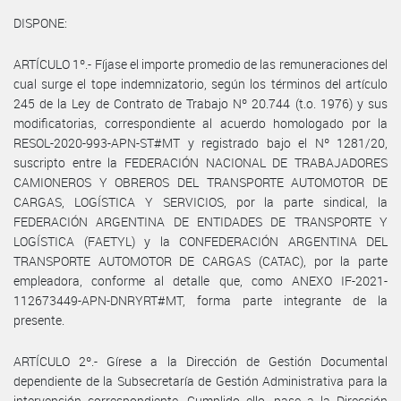
DISPONE:
ARTÍCULO 1º.- Fíjase el importe promedio de las remuneraciones del
cual surge el tope indemnizatorio, según los términos del artículo
245 de la Ley de Contrato de Trabajo Nº 20.744 (t.o. 1976) y sus
modificatorias, correspondiente al acuerdo homologado por la
RESOL-2020-993-APN-ST#MT y registrado bajo el Nº 1281/20,
suscripto entre la FEDERACIÓN NACIONAL DE TRABAJADORES
CAMIONEROS Y OBREROS DEL TRANSPORTE AUTOMOTOR DE
CARGAS, LOGÍSTICA Y SERVICIOS, por la parte sindical, la
FEDERACIÓN ARGENTINA DE ENTIDADES DE TRANSPORTE Y
LOGÍSTICA (FAETYL) y la CONFEDERACIÓN ARGENTINA DEL
TRANSPORTE AUTOMOTOR DE CARGAS (CATAC), por la parte
empleadora, conforme al detalle que, como ANEXO IF-2021-
112673449-APN-DNRYRT#MT, forma parte integrante de la
presente.
ARTÍCULO 2º.- Gírese a la Dirección de Gestión Documental
dependiente de la Subsecretaría de Gestión Administrativa para la
intervención correspondiente. Cumplido ello, pase a la Dirección