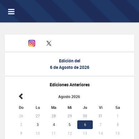
Toggle
navigation
Edición del
6 de Agosto de 2026
Ediciones Anteriores
Agosto 2026
Do
Lu
Ma
Mi
Ju
Vi
Sa
26
27
28
29
30
31
1
2
3
4
5
6
7
8
9
10
11
12
13
14
15