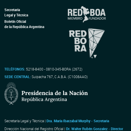
Secretaría
Legal y Técnica
Boletín Oficial
de la República Argentina
TELÉFONOS:
5218-8400 - 0810-345-BORA (2672)
SEDE CENTRAL:
Suipacha 767, C.A.B.A. (C1008AAO)
Secretaría Legal y Técnica |
Dra. María Ibarzabal Murphy - Secretaria
Dirección Nacional del Registro Oficial |
Dr. Walter Rubén Gonzalez - Director