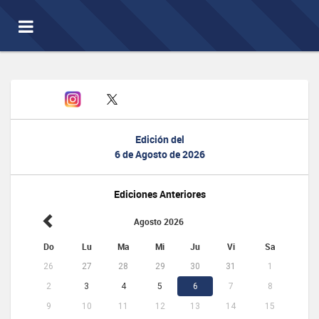
Toggle
navigation
Edición del
6 de Agosto de 2026
Ediciones Anteriores
Agosto 2026
Do
Lu
Ma
Mi
Ju
Vi
Sa
26
27
28
29
30
31
1
2
3
4
5
6
7
8
9
10
11
12
13
14
15