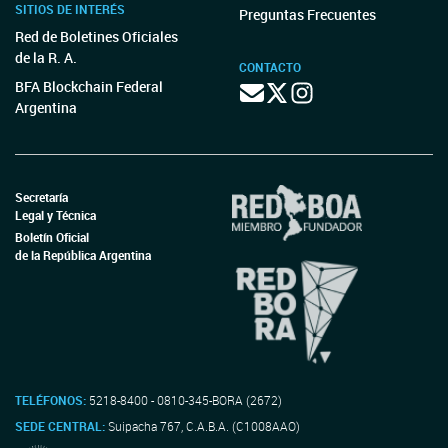
SITIOS DE INTERÉS
Preguntas Frecuentes
Red de Boletines Oficiales
de la R. A.
CONTACTO
BFA Blockchain Federal
Argentina
Secretaría
Legal y Técnica
Boletín Oficial
de la República Argentina
TELÉFONOS:
5218-8400 - 0810-345-BORA (2672)
SEDE CENTRAL:
Suipacha 767, C.A.B.A. (C1008AAO)