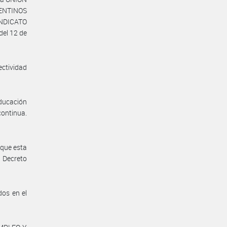
ENTINOS
INDICATO
el 12 de
ectividad
ducación
continua.
 que esta
 Decreto
dos en el