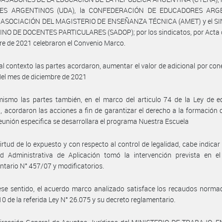
ES ARGENTINOS (UDA), la CONFEDERACIÓN DE EDUCADORES ARG
la ASOCIACIÓN DEL MAGISTERIO DE ENSEÑANZA TÉCNICA (AMET) y el S
NO DE DOCENTES PARTICULARES (SADOP); por los sindicatos, por Acta d
e de 2021 celebraron el Convenio Marco.
al contexto las partes acordaron, aumentar el valor de adicional por con
 del mes de diciembre de 2021
ismo las partes también, en el marco del articulo 74 de la Ley de e
, acordaron las acciones a fin de garantizar el derecho a la formación 
eunión especifica se desarrollara el programa Nuestra Escuela
irtud de lo expuesto y con respecto al control de legalidad, cabe indicar
ad Administrativa de Aplicación tomó la intervención prevista en el
tario N° 457/07 y modificatorios.
se sentido, el acuerdo marco analizado satisface los recaudos norma
 10 de la referida Ley N° 26.075 y su decreto reglamentario.