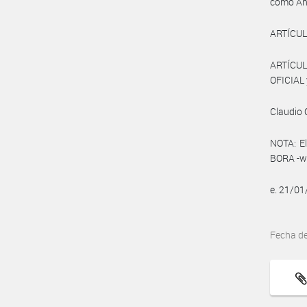
como Ane
ARTÍCULO
ARTÍCUL
OFICIAL 
Claudio
NOTA: El
BORA -ww
e. 21/0
Fecha d