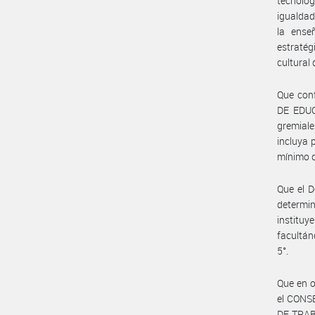
tecnologí
igualdad
la enseñ
estratég
cultural 
Que conf
DE EDUC
gremiale
incluya 
mínimo d
Que el D
determin
institu
facultán
5°.
Que en 
el CONS
DE TRAB