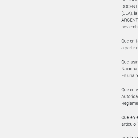
DOCENT
(CEA), 
ARGENTI
noviembr
Que en t
a partir
Que asim
Nacional
En una r
Que en v
Autorid
Reglamen
Que en e
artículo