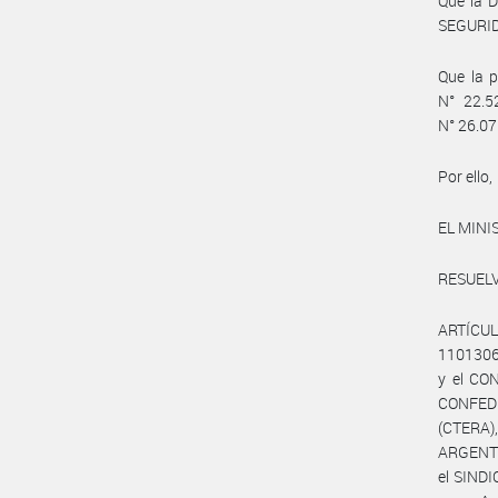
Que la 
SEGURIDA
Que la p
N° 22.52
N° 26.075
Por ello,
EL MINI
RESUELV
ARTÍCULO
1101306
y el CO
CONFED
(CTERA)
ARGENTI
el SIND