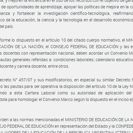
a, y mejoren la eficiencia en el uso de los recursos con el objetivo de gar
 de oportunidades de aprendizaje, apoyar las políticas de mejora en la c
anza y fortalecer la investigación científico-tecnológica, reafirman
ico de la educación, la ciencia y la tecnología en el desarrollo económico
del país.
orme lo dispuesto en el artículo 10 del citado cuerpo normativo, el M
ACIÓN DE LA NACIÓN, el CONSEJO FEDERAL DE EDUCACIÓN y las e
s docentes con representación nacional, deben acordar un Convenio M
pautas generales referidas a: condiciones laborales; calendario educativo
ocente y carrera docente, entre otros.
ecreto N° 457/07 y sus modificatorios, en especial su similar Decreto
ó las pautas para ser operativa la disposición del artículo 10 de la Ley N
yendo a esta Cartera Laboral como su autoridad de aplicación del 
dola para homologar el Convenio Marco según lo dispuesto en el inciso e),
orden a las normas mencionadas el MINISTERIO DE EDUCACIÓN DE LA 
EJO FEDERAL DE EDUCACIÓN en representación del Estado y la CONFE
AJADORES DE LA EDUCACIÓN DE LA REPÚBLICA ARGENTINA (CTERA), 