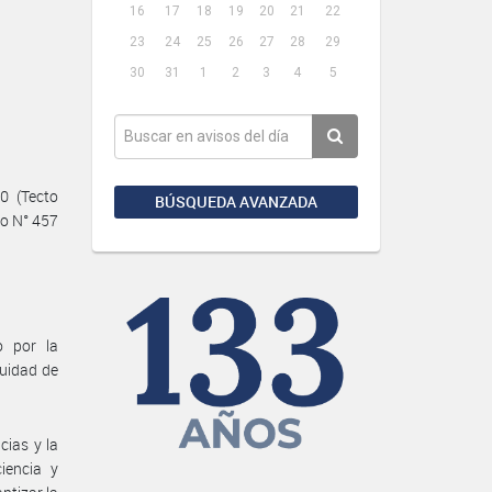
16
17
18
19
20
21
22
23
24
25
26
27
28
29
30
31
1
2
3
4
5
0 (Tecto
BÚSQUEDA AVANZADA
to N° 457
o por la
uidad de
cias y la
iencia y