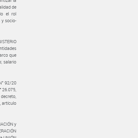
antizar la
alidad de
do el rol
 y socio-
INISTERIO
ntidades
arco que
; salario
 N° 92/20
° 26.075,
decreto,
 artículo
NACIÓN y
DERACIÓN
la UNIÓN