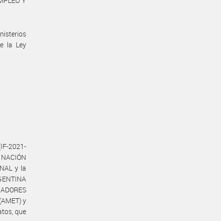
EMPLEO Y
nisterios
de la Ley
IF-2021-
A NACIÓN
NAL y la
GENTINA
UCADORES
(AMET) y
tos, que