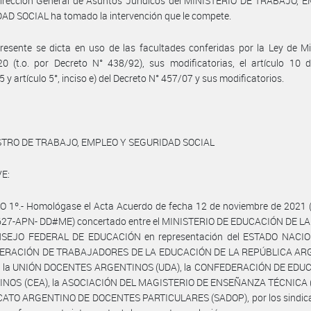
Dirección General de Asuntos Jurídicos del MINISTERIO DE TRABAJO, 
D SOCIAL ha tomado la intervención que le compete.
resente se dicta en uso de las facultades conferidas por la Ley de Mi
0 (t.o. por Decreto N° 438/92), sus modificatorias, el artículo 10 
 y artículo 5°, inciso e) del Decreto N° 457/07 y sus modificatorios.
STRO DE TRABAJO, EMPLEO Y SEGURIDAD SOCIAL
E:
 1º.- Homológase el Acta Acuerdo de fecha 12 de noviembre de 2021 (
27-APN- DD#ME) concertado entre el MINISTERIO DE EDUCACIÓN DE L
NSEJO FEDERAL DE EDUCACIÓN en representación del ESTADO NACIO
ERACIÓN DE TRABAJADORES DE LA EDUCACIÓN DE LA REPÚBLICA AR
, la UNIÓN DOCENTES ARGENTINOS (UDA), la CONFEDERACIÓN DE ED
NOS (CEA), la ASOCIACIÓN DEL MAGISTERIO DE ENSEÑANZA TÉCNICA 
ICATO ARGENTINO DE DOCENTES PARTICULARES (SADOP), por los sindica