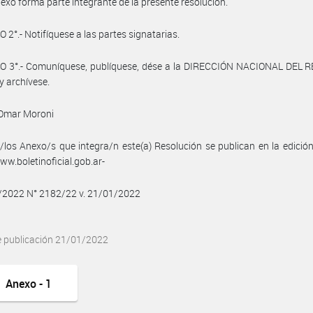
xo forma parte integrante de la presente resolución.
 2°.- Notifíquese a las partes signatarias.
O 3°.- Comuníquese, publíquese, dése a la DIRECCIÓN NACIONAL DEL 
y archívese.
 Omar Moroni
/los Anexo/s que integra/n este(a) Resolución se publican en la edició
w.boletinoficial.gob.ar-
1/2022 N° 2182/22 v. 21/01/2022
e publicación 21/01/2022
Anexo - 1