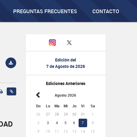
PREGUNTAS FRECUENTES
CONTACTO
Edición del
7 de Agosto de 2026
Ediciones Anteriores
Agosto 2026
Do
Lu
Ma
Mi
Ju
Vi
Sa
26
27
28
29
30
31
1
IDAD
2
3
4
5
6
7
8
9
10
11
12
13
14
15