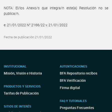
NOTA: El/los Anexo/s que integra/n este(a) Resolución no se
publica/n.
e. 21/01/2022 N° 2166/22 v. 21/01/2022
Fecha de publicación 21/01/2022
INSTITUCIONAL
AUTENTICACIONES
Misión, Visión e Historia
BFA Repositorio recibos
BFA Verificación
PRODUCTOS Y SERVICIOS
Firma digital
Tarifas de Publicación
FAQ Y TUTORIALES
SITIOS DE INTERÉS
Preguntas Frecuentes