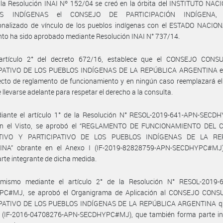
la Resolución INAI Nº 152/04 se creó en la órbita del INSTITUTO NAC
S INDÍGENAS el CONSEJO DE PARTICIPACIÓN INDÍGENA, 
ionalizado de vínculo de los pueblos indígenas con el ESTADO NACION
to ha sido aprobado mediante Resolución INAI N° 737/14.
artículo 2° del decreto 672/16, establece que el CONSEJO CONS
PATIVO DE LOS PUEBLOS INDÍGENAS DE LA REPÚBLICA ARGENTINA e
cto de reglamento de funcionamiento y en ningún caso reemplazará el
 llevarse adelante para respetar el derecho a la consulta.
iante el artículo 1° de la Resolución N° RESOL-2019-641-APN-SEC
en el Visto, se aprobó el “REGLAMENTO DE FUNCIONAMIENTO DEL
TIVO Y PARTICIPATIVO DE LOS PUEBLOS INDÍGENAS DE LA RE
NA” obrante en el Anexo I (IF-2019-82828759-APN-SECDHYPC#MJ)
rte integrante de dicha medida.
imismo mediante el artículo 2° de la Resolución N° RESOL-2019-
C#MJ, se aprobó el Organigrama de Aplicación al CONSEJO CONS
PATIVO DE LOS PUEBLOS INDÍGENAS DE LA REPÚBLICA ARGENTINA 
I (IF-2016-04708276-APN-SECDHYPC#MJ), que también forma parte in