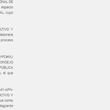
IONAL DE
espacio
AL, cuyo
ULTIVO Y
laborará
 proceso
DHYPC#MJ
 CONSEJO
PÚBLICA
, el que
641-APN-
ULTIVO Y
que como
tegrante