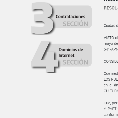
RESOL
Ciudad 
VISTO el
mayo de 
641-APN
CONSID
Que med
LOS PUE
en el 
CULTURA
Que, por
Y PARTI
conforma