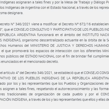
Indígenas asignaran a tales fines y por la Mesa de Trabajo y Diálogo Po
los Indígenas de Argentina con el Estado Nacional, a través de los repre
isma designara.
Decreto N° 346/2021 viene a modificar el Decreto Nº 672/16 establecie
o 5°, que el CONSEJO CONSULTIVO Y PARTICIPATIVO DE LOS PUEBLOS I
EPÚBLICA ARGENTINA funcionará en el ámbito del INSTITUTO NAC
INDÍGENAS, organismo descentralizado actuante en la órbita de la Se
echos Humanos del MINISTERIO DE JUSTICIA Y DERECHOS HUMANO
el que promoverá los espacios de interacción con los diferentes Mini
os públicos del ESTADO NACIONAL con el fin de brindar fiel cumplimie
s enunciados en el mencionado decreto.
 el artículo 4° del Decreto 346/2021, se estableció que el CONSEJO CON
IPATIVO DE LOS PUEBLOS INDÍGENAS DE LA REPÚBLICA ARGENTINA
do por los y las representantes que los Pueblos y Organizaciones de
s asignen a tales fines, respetando el autorreconocimiento y las forma
res tradicionales de organización de cada pueblo y por el CO
ACIÓN INDÍGENA, a través de los y las representantes que ellos y ellas d