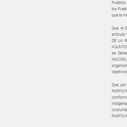
Pueblos 
los Pueb
que la m
Que, el 
artícul
DE LA R
ASUNTOS 
de Der
NACIÓN, 
organism
objetivo
Que, por
PARTIC
conforma
Indígena
costumb
PARTICIP