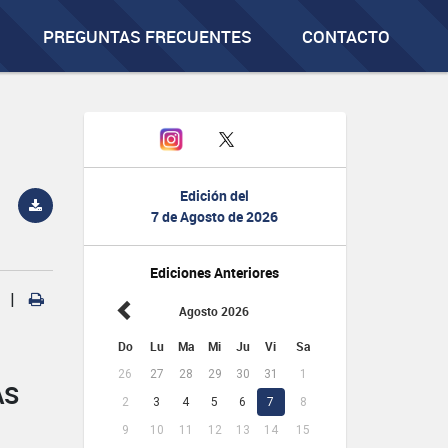
PREGUNTAS FRECUENTES
CONTACTO
Edición del
7 de Agosto de 2026
Ediciones Anteriores
|
Agosto 2026
Do
Lu
Ma
Mi
Ju
Vi
Sa
26
27
28
29
30
31
1
AS
2
3
4
5
6
7
8
9
10
11
12
13
14
15