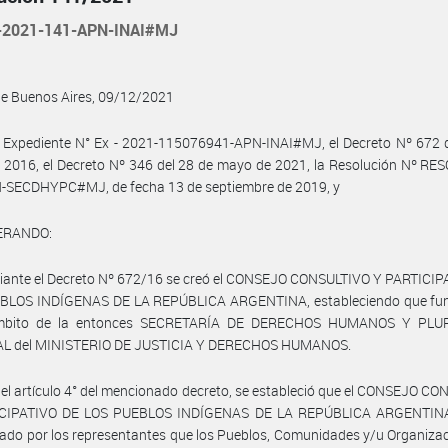
-2021-141-APN-INAI#MJ
de Buenos Aires, 09/12/2021
 Expediente N° Ex - 2021-115076941-APN-INAI#MJ, el Decreto Nº 672 d
2016, el Decreto Nº 346 del 28 de mayo de 2021, la Resolución Nº RE
-SECDHYPC#MJ, de fecha 13 de septiembre de 2019, y
ERANDO:
iante el Decreto Nº 672/16 se creó el CONSEJO CONSULTIVO Y PARTICIP
BLOS INDÍGENAS DE LA REPÚBLICA ARGENTINA, estableciendo que fun
ámbito de la entonces SECRETARÍA DE DERECHOS HUMANOS Y PLU
L del MINISTERIO DE JUSTICIA Y DERECHOS HUMANOS.
 el artículo 4° del mencionado decreto, se estableció que el CONSEJO C
CIPATIVO DE LOS PUEBLOS INDÍGENAS DE LA REPÚBLICA ARGENTINA
do por los representantes que los Pueblos, Comunidades y/u Organiza