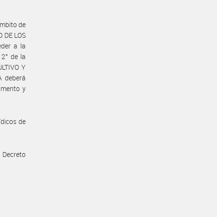
ámbito de
O DE LOS
der a la
 2° de la
ULTIVO Y
 deberá
amento y
ídicos de
 Decreto