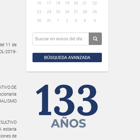
16
17
18
19
20
21
22
23
24
25
26
27
28
29
30
31
1
2
3
4
5
el 11 de
SOL-2019-
BÚSQUEDA AVANZADA
ATIVO DE
cionaría
RALISMO
ONSULTIVO
 estaría
ciones de