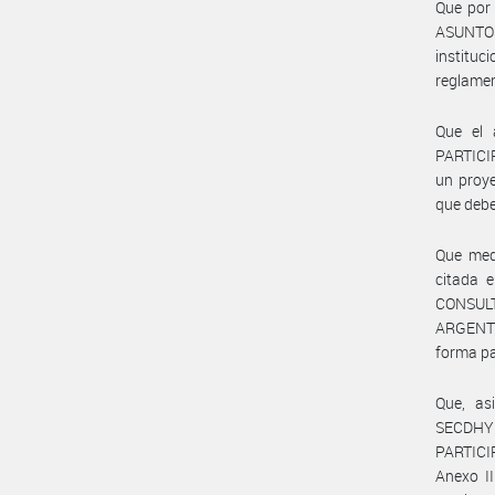
Que por 
ASUNTO
instituc
reglamen
Que el 
PARTICI
un proye
que debe
Que med
citada 
CONSUL
ARGENTI
forma pa
Que, as
SECDHYP
PARTICI
Anexo I