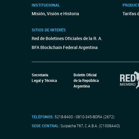
INSTITUCIONAL
PRODUCT
Misión, Visión e Historia
Tarifas 
SITIOS DE INTERÉS
Red de Boletines Oficiales de la R. A.
BFA Blockchain Federal Argentina
Secretaría
Boletín Oficial
Legal y Técnica
de la República
Argentina
TELÉFONOS:
5218-8400 - 0810-345-BORA (2672)
SEDE CENTRAL:
Suipacha 767, C.A.B.A. (C1008AAO)