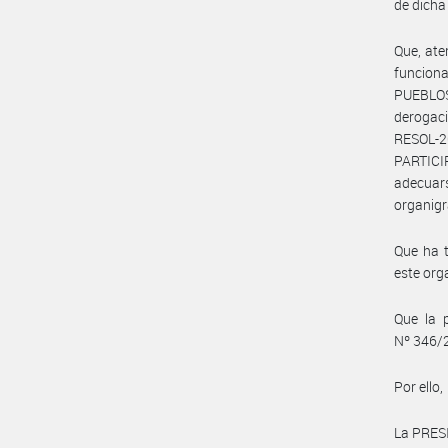
de dicha
Que, ate
funcion
PUEBLOS
derogaci
RESOL-2
PARTIC
adecuar
organig
Que ha t
este org
Que la 
Nº 346/2
Por ello,
La PRES