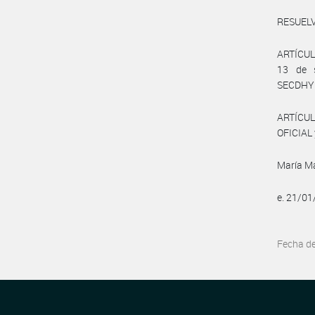
RESUELV
ARTÍCUL
13 de s
SECDHYP
ARTÍCUL
OFICIAL 
María M
e. 21/0
Fecha d