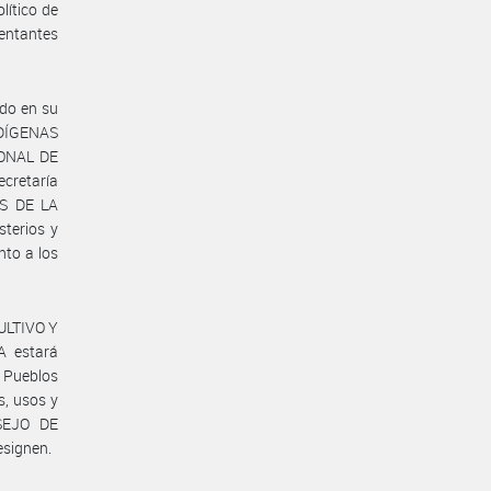
lítico de
sentantes
ndo en su
NDÍGENAS
IONAL DE
cretaría
S DE LA
sterios y
nto a los
SULTIVO Y
 estará
 Pueblos
s, usos y
NSEJO DE
esignen.