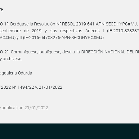
E:
O 1°- Derógase la Resolución N° RESOL-2019-641-APN-SECDHYPC#MJ, 
eptiembre de 2019 y sus respectivos Anexos I (IF-2019-82828
C#MJ) y II (IF-2016-04708276-APN-SECDHYPC#MJ).
O 2°- Comuníquese, publíquese, dese a la DIRECCIÓN NACIONAL DEL 
y archívese.
agdalena Odarda
1/2022 N° 1494/22 v. 21/01/2022
e publicación 21/01/2022