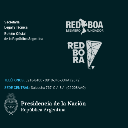
Secretaría
Legal y Técnica
Boletín Oficial
de la República Argentina
TELÉFONOS:
5218-8400 - 0810-345-BORA (2672)
SEDE CENTRAL:
Suipacha 767, C.A.B.A. (C1008AAO)