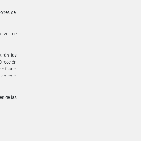
iones del
ativo de
irán las
Dirección
 fijar el
ido en el
en de las