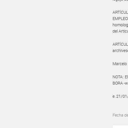
ARTÍCUL
EMPLEO Y
homologa
del Artíc
ARTÍCULO
archíves
Marcelo 
NOTA: El
BORA -ww
e. 21/01
Fecha d