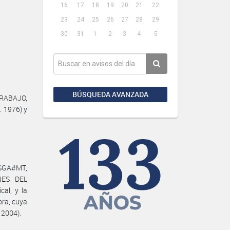
16
17
18
19
20
21
22
23
24
25
26
27
28
29
30
31
1
2
3
4
5
BÚSQUEDA AVANZADA
TRABAJO,
. 1976) y
SSGA#MT,
NES DEL
al, y la
ra, cuya
 2004).