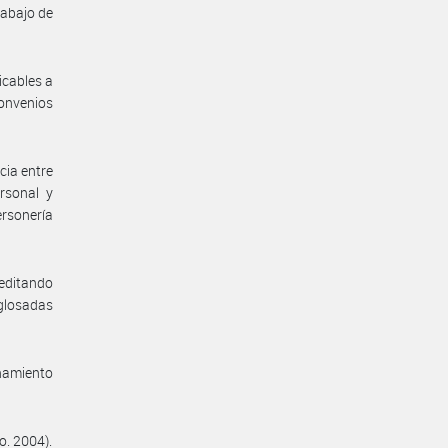
rabajo de
icables a
onvenios
cia entre
rsonal y
rsonería
reditando
 glosadas
enamiento
o. 2004).