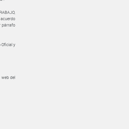
TRABAJO,
l acuerdo
r párrafo
Oficial y
n web del