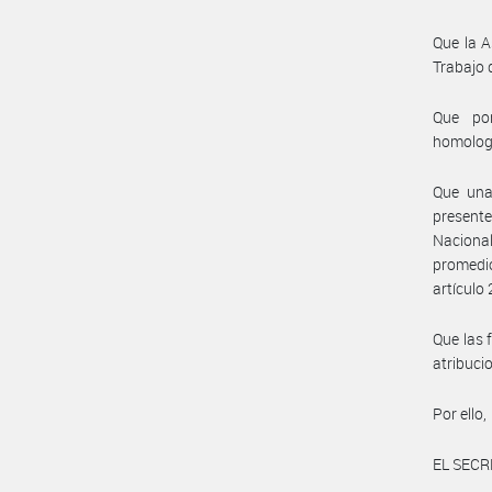
Que la A
Trabajo 
Que por
homolog
Que una 
presente
Nacional
promedio
artículo 
Que las 
atribuci
Por ello,
EL SECR