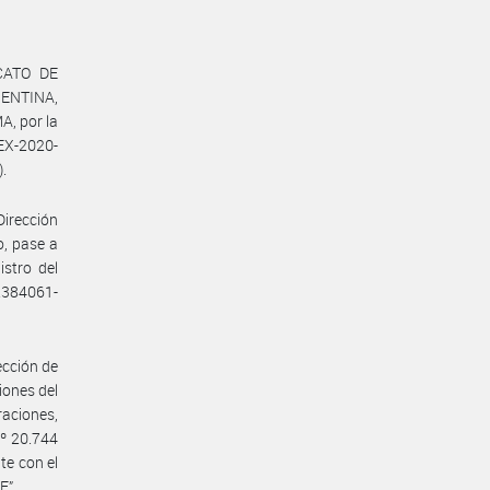
ICATO DE
ENTINA,
, por la
EX-2020-
).
Dirección
o, pase a
istro del
2384061-
ección de
iones del
raciones,
Nº 20.744
te con el
E”.