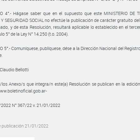
O 4°.- Hágase saber que en el supuesto que este MINISTERIO DE 
 SEGURIDAD SOCIAL no efectúe la publicación de carácter gratuito de
do, y de esta Resolución, resultará aplicable lo establecido en el terce
ulo 5° de la Ley N° 14.250 (t.o. 2004).
 5°.- Comuníquese, publíquese, dése a la Dirección Nacional del Registro 
e.
Claudio Bellotti
/los Anexo/s que integra/n este(a) Resolución se publican en la edició
w.boletinoficial.gob.ar-
/2022 N° 367/22 v. 21/01/2022
e publicación 21/01/2022