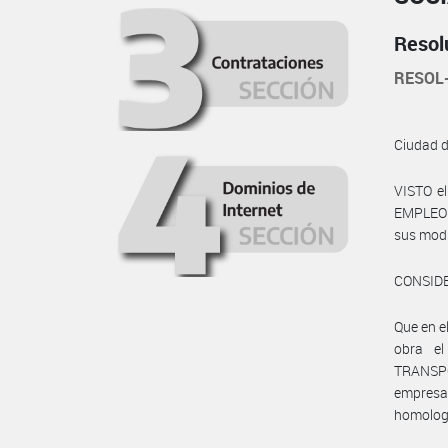
Resol
RESOL
Ciudad 
VISTO e
EMPLEO Y
sus modif
CONSID
Que en 
obra e
TRANSPO
empresa
homologa