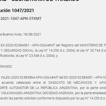
ución 1047/2021
-2021-1047-APN-ST#MT
de Buenos Aires, 18/08/2021
l EX-2020-52384061- -APN-SSGA#MT del Registro del MINISTERIO DE 
 SEGURIDAD SOCIAL, la Ley N° 14.250 (t.o. 2004), la Ley N° 20.744 (t.o
icatorias, la Ley N° 23.546 (t.o. 2004), y
ERANDO:
el INLEG-2020-52383964-APN-SSGA#MT del EX-2020-52384061- -APN-
l acuerdo celebrado entre el SINDICATO DE MECÁNICOS Y AFI
RTE AUTOMOTOR DE LA REPÚBLICA ARGENTINA, por la parte sindic
 VOLKSWAGEN ARGENTINA SOCIEDAD ANÓNIMA, por la parte empleado
ción las partes solicitan conforme lo dispuesto por la Ley N° 14.250 (t.o.