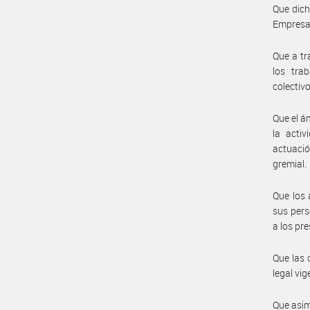
Que dich
Empresa 
Que a tr
los tra
colectivo
Que el á
la acti
actuació
gremial.
Que los 
sus pers
a los pr
Que las 
legal vig
Que asim