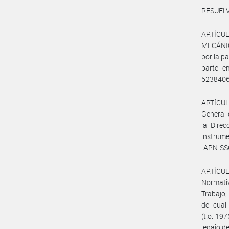
RESUEL
ARTÍCUL
MECÁNI
por la 
parte e
52384061
ARTÍCULO
General 
la Direc
instrum
-APN-S
ARTÍCULO
Normativ
Trabajo,
del cual
(t.o. 19
legajo d