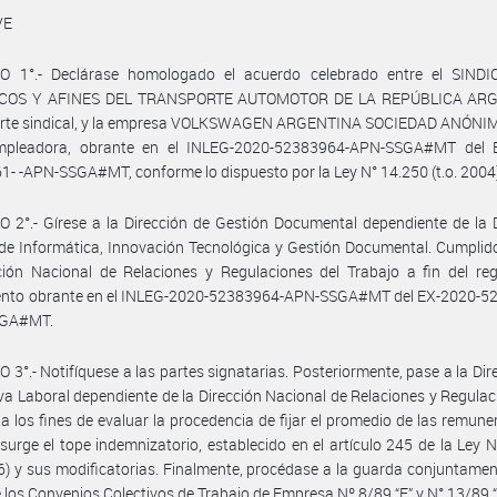
VE
O 1°.- Declárase homologado el acuerdo celebrado entre el SIND
COS Y AFINES DEL TRANSPORTE AUTOMOTOR DE LA REPÚBLICA ARG
parte sindical, y la empresa VOLKSWAGEN ARGENTINA SOCIEDAD ANÓNIMA
mpleadora, obrante en el INLEG-2020-52383964-APN-SSGA#MT del 
- -APN-SSGA#MT, conforme lo dispuesto por la Ley N° 14.250 (t.o. 2004
 2°.- Gírese a la Dirección de Gestión Documental dependiente de la 
de Informática, Innovación Tecnológica y Gestión Documental. Cumplid
ción Nacional de Relaciones y Regulaciones del Trabajo a fin del reg
ento obrante en el INLEG-2020-52383964-APN-SSGA#MT del EX-2020-5
SGA#MT.
 3°.- Notifíquese a las partes signatarias. Posteriormente, pase a la Dir
a Laboral dependiente de la Dirección Nacional de Relaciones y Regulac
 a los fines de evaluar la procedencia de fijar el promedio de las remune
 surge el tope indemnizatorio, establecido en el artículo 245 de la Ley 
76) y sus modificatorias. Finalmente, procédase a la guarda conjuntamen
e los Convenios Colectivos de Trabajo de Empresa Nº 8/89 “E” y N° 13/89 “