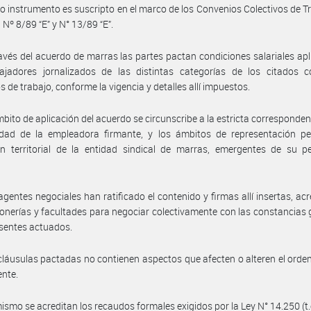
o instrumento es suscripto en el marco de los Convenios Colectivos de T
Nº 8/89 “E” y N° 13/89 “E”.
avés del acuerdo de marras las partes pactan condiciones salariales apl
bajadores jornalizados de las distintas categorías de los citados c
s de trabajo, conforme la vigencia y detalles allí impuestos.
mbito de aplicación del acuerdo se circunscribe a la estricta corresponden
vidad de la empleadora firmante, y los ámbitos de representación pe
n territorial de la entidad sindical de marras, emergentes de su pe
agentes negociales han ratificado el contenido y firmas allí insertas, ac
onerías y facultades para negociar colectivamente con las constancias
esentes actuados.
cláusulas pactadas no contienen aspectos que afecten o alteren el ord
ente.
ismo se acreditan los recaudos formales exigidos por la Ley N° 14.250 (t.