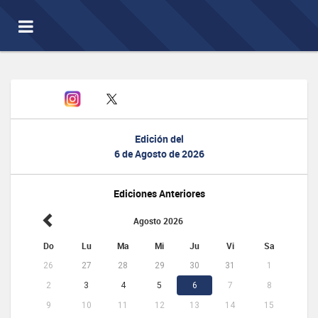
Toggle
navigation
Edición del
6 de Agosto de 2026
Ediciones Anteriores
Agosto 2026
Do
Lu
Ma
Mi
Ju
Vi
Sa
26
27
28
29
30
31
1
2
3
4
5
6
7
8
9
10
11
12
13
14
15