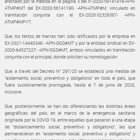
afectado por la medida en la página 3 del IF-2020-56141418-APN-
ATMP#MT del EX-2020-56141190- -APN-ATMP#M, vinculado en
tramitación conjunta con el EX-2020-32329367- -APN-
ATMP#MPYT.
Que, los textos de marras han sido ratificados por la empresa en
EX-2021-14440346- -APN-DGD#MT y por la entidad sindical en EX-
2020-64527227- -APN-DGD#MT, ambos vinculados en tramitación
conjunta con el principal, donde solicitan su homologación.
Que, a través del Decreto N° 297/20 se estableció una medida de
“aislamiento social, preventivo y obligatorio” en todo el país, que
fuera sucesivamente prorrogada, hasta el 7 de junio de 2020,
inclusive.
Que, posteriormente, se han ido diferenciando las distintas áreas
geográficas del país, en el marco de la emergencia sanitaria
originada por la COVID 19, entre aquellas que pasaron a una etapa
de “distanciamiento social, preventivo y obligatorio”, las que
permanecieron en “aislamiento social, preventivo y obligatorio” y