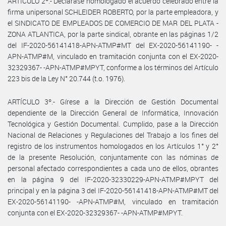
ARTÍCULO 2º.- Declárase homologado el acuerdo celebrado entre la
firma unipersonal SCHLEIDER ROBERTO, por la parte empleadora, y
el SINDICATO DE EMPLEADOS DE COMERCIO DE MAR DEL PLATA -
ZONA ATLANTICA, por la parte sindical, obrante en las páginas 1/2
del IF-2020-56141418-APN-ATMP#MT del EX-2020-56141190- -
APN-ATMP#M, vinculado en tramitación conjunta con el EX-2020-
32329367- -APN-ATMP#MPYT, conforme a los términos del Artículo
223 bis de la Ley N° 20.744 (t.o. 1976).
ARTÍCULO 3º.- Gírese a la Dirección de Gestión Documental
dependiente de la Dirección General de Informática, Innovación
Tecnológica y Gestión Documental. Cumplido, pase a la Dirección
Nacional de Relaciones y Regulaciones del Trabajo a los fines del
registro de los instrumentos homologados en los Artículos 1° y 2°
de la presente Resolución, conjuntamente con las nóminas de
personal afectado correspondientes a cada uno de ellos, obrantes
en la página 9 del IF-2020-32330229-APN-ATMP#MPYT del
principal y en la página 3 del IF-2020-56141418-APN-ATMP#MT del
EX-2020-56141190- -APN-ATMP#M, vinculado en tramitación
conjunta con el EX-2020-32329367- -APN-ATMP#MPYT.