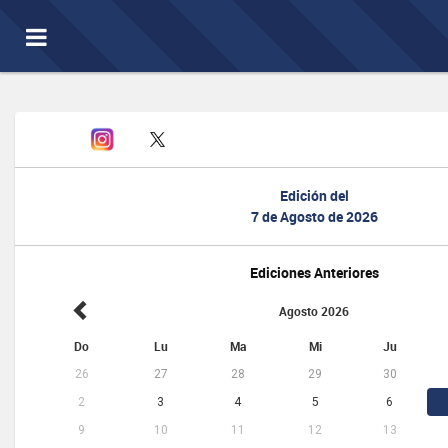
Toggle
navigation
Edición del
7 de Agosto de 2026
Ediciones Anteriores
Agosto 2026
Do
Lu
Ma
Mi
Ju
26
27
28
29
30
2
3
4
5
6
9
10
11
12
13