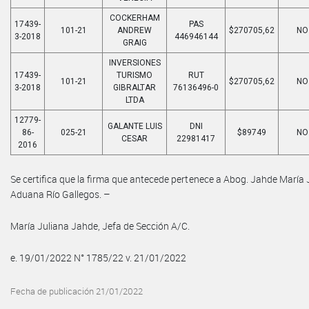
COCKERHAM
17439-
PAS
101-21
ANDREW
$270705,62
NO
3-2018
446946144
GRAIG
INVERSIONES
17439-
TURISMO
RUT
101-21
$270705,62
NO
3-2018
GIBRALTAR
76136496-0
LTDA
12779-
GALANTE LUIS
DNI
86-
025-21
$89749
NO
CESAR
22981417
2016
Se certifica que la firma que antecede pertenece a Abog. Jahde María
Aduana Río Gallegos. –
María Juliana Jahde, Jefa de Sección A/C.
e. 19/01/2022 N° 1785/22 v. 21/01/2022
Fecha de publicación 21/01/2022