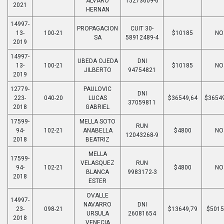
ALVARO
15273609-6
2021
HERNAN
14997-
PROPAGACION
CUIT 30-
13-
100-21
$10185
NO
SA
58912489-4
2019
14997-
UBEDA OJEDA
DNI
13-
100-21
$10185
NO
JILBERTO
94754821
2019
12779-
PAULOVIC
DNI
223-
040-20
LUCAS
$36549,64
$3654
37059811
2018
GABRIEL
17599-
MELLA SOTO
RUN
94-
102-21
ANABELLA
$4800
NO
12043268-9
2018
BEATRIZ
MELLA
17599-
VELASQUEZ
RUN
94-
102-21
$4800
NO
BLANCA
9983172-3
2018
ESTER
OVALLE
14997-
NAVARRO
DNI
23-
098-21
$13649,79
$5015
URSULA
26081654
2018
VENECIA