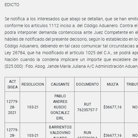
EDICTO
Se notifica a los interesados que abajo se detallan, que se han emi
conforme los artículos 1112 inciso a. del Código Aduanero. Contra e
podra interponer demanda contenciosa ante Juez Competente en el 
hábiles de notificado del presente decisorio, según lo establecido en l
Código Aduanero, debiendo en tal caso comunicar tal circunstacias 
Ley 26784, que ha modificado el artículo 1025 del C.A., se podrá apel
Nación cuando la condena implicare un importe que excediere 
($25.000) : Fdo. Abog. Jahde María Juliana A/C Administración Aduan
ACT
RESOLUCION
CAUSANTE
DOCUMENTO
MULTA
TRIBU
SIGEA
PABLO
12779-
ANDRES
RUT
28-
103-21
KUSCIC
$36677,16
NO
76235757-7
2021
GONZALEZ
EIRL
BARRIENTOS
12779-
VALDOVINO
RUN
28-
103-21
$36677,16
NO