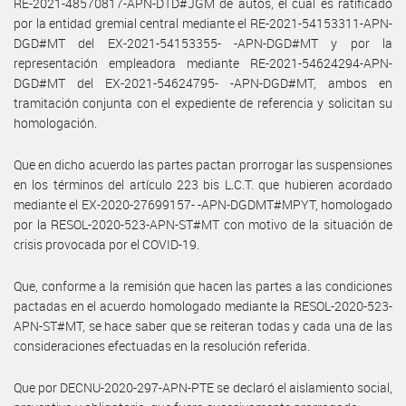
RE-2021-48570817-APN-DTD#JGM de autos, el cual es ratificado
por la entidad gremial central mediante el RE-2021-54153311-APN-
DGD#MT del EX-2021-54153355- -APN-DGD#MT y por la
representación empleadora mediante RE-2021-54624294-APN-
DGD#MT del EX-2021-54624795- -APN-DGD#MT, ambos en
tramitación conjunta con el expediente de referencia y solicitan su
homologación.
Que en dicho acuerdo las partes pactan prorrogar las suspensiones
en los términos del artículo 223 bis L.C.T. que hubieren acordado
mediante el EX-2020-27699157- -APN-DGDMT#MPYT, homologado
por la RESOL-2020-523-APN-ST#MT con motivo de la situación de
crisis provocada por el COVID-19.
Que, conforme a la remisión que hacen las partes a las condiciones
pactadas en el acuerdo homologado mediante la RESOL-2020-523-
APN-ST#MT, se hace saber que se reiteran todas y cada una de las
consideraciones efectuadas en la resolución referida.
Que por DECNU-2020-297-APN-PTE se declaró el aislamiento social,