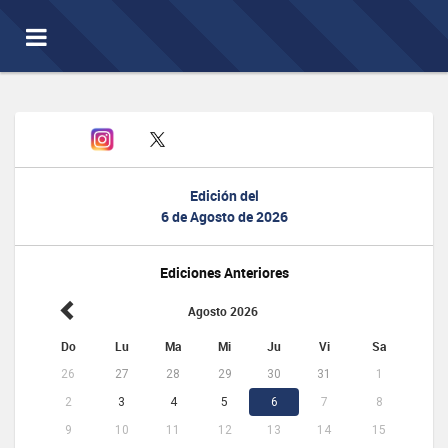
Toggle
navigation
Edición del
6 de Agosto de 2026
Ediciones Anteriores
Agosto 2026
Do
Lu
Ma
Mi
Ju
Vi
Sa
26
27
28
29
30
31
1
2
3
4
5
6
7
8
9
10
11
12
13
14
15