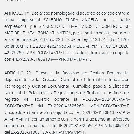
ARTÍCULO 1º.- Declárase homologado el acuerdo celebrado entre la
firma unipersonal SALERNO CLARA ANGELA, por la parte
empleadora, y el SINDICATO DE EMPLEADOS DE COMERCIO DE
MAR DEL PLATA - ZONA ATLANTICA, por la parte sindical, conforme
a los términos del Artículo 223 bis de la Ley N° 20.744 (t.o. 1976),
obrante en la RE-2020-42624963-APN-DGDMT#MPYT del EX-2020-
42625260- -APN-DGDMT#MPYT, vinculado en tramitación conjunta
con el EX-2020-31808133- -APN-ATMP#MPYT.
ARTÍCULO 2º.- Gírese a la Dirección de Gestión Documental
dependiente de la Dirección General de Informática, Innovación
Tecnológica y Gestión Documental. Cumplido, pase a la Dirección
Nacional de Relaciones y Regulaciones del Trabajo a los fines del
registro del acuerdo obrante la RE-2020-42624963-APN-
DGDMT#MPYT del EX-2020-42625260- -APN-DGDMT#MPYT,
vinculado en tramitación conjunta con el EX-2020-31808133- -APN-
ATMP#MPYT, conjuntamente con la nómina de personal afectado
obrante en la página 6 del IF-2020-31835569-APN-ATMP#MPYT
del EX-2020-31808133- -APN-ATMP#MPYT.