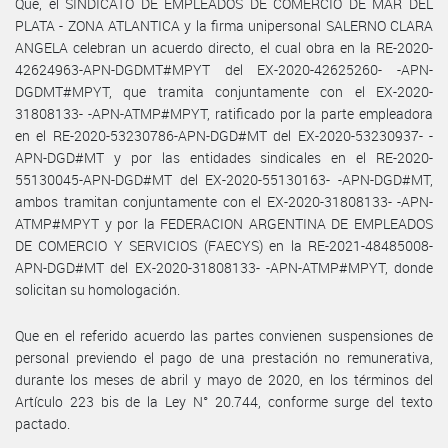
Que, el SINDICATO DE EMPLEADOS DE COMERCIO DE MAR DEL
PLATA - ZONA ATLANTICA y la firma unipersonal SALERNO CLARA
ANGELA celebran un acuerdo directo, el cual obra en la RE-2020-
42624963-APN-DGDMT#MPYT del EX-2020-42625260- -APN-
DGDMT#MPYT, que tramita conjuntamente con el EX-2020-
31808133- -APN-ATMP#MPYT, ratificado por la parte empleadora
en el RE-2020-53230786-APN-DGD#MT del EX-2020-53230937- -
APN-DGD#MT y por las entidades sindicales en el RE-2020-
55130045-APN-DGD#MT del EX-2020-55130163- -APN-DGD#MT,
ambos tramitan conjuntamente con el EX-2020-31808133- -APN-
ATMP#MPYT y por la FEDERACION ARGENTINA DE EMPLEADOS
DE COMERCIO Y SERVICIOS (FAECYS) en la RE-2021-48485008-
APN-DGD#MT del EX-2020-31808133- -APN-ATMP#MPYT, donde
solicitan su homologación.
Que en el referido acuerdo las partes convienen suspensiones de
personal previendo el pago de una prestación no remunerativa,
durante los meses de abril y mayo de 2020, en los términos del
Artículo 223 bis de la Ley N° 20.744, conforme surge del texto
pactado.