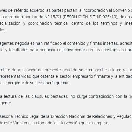
avés del referido acuerdo las partes pactan la incorporación al Convenio 
jo aprobado por Laudo N° 15/91 (RESOLUCIÓN S.T. N° 925/10), de un a
ecialización y coordinación técnica, dentro de los términos y line
dos.
agentes negociales han ratificado el contenido y firmas insertas, acred
ía y facultades para negociar colectivamente con las constancias ob
mbito de aplicación del presente acuerdo se circunscribe a la corres
 representatividad que ostenta el sector empresario firmante y la entidad
ia, emergente de su personería gremial.
a lectura de las cláusulas pactadas, no surge contradicción con la 
igente.
sesoría Técnico Legal de la Dirección Nacional de Relaciones y Regulac
de este Ministerio, ha tomado la intervención que le compete.