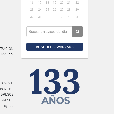
16
17
18
19
20
21
22
23
24
25
26
27
28
29
30
31
1
2
3
4
5
BÚSQUEDA AVANZADA
STRACION
44 (t.o.
EX-2021-
o N° 10-
NGRESOS
INGRESOS
a Ley de