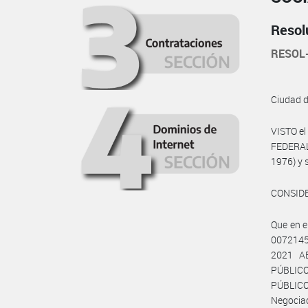
Resol
RESOL
Ciudad 
VISTO e
FEDERAL
1976) y 
CONSID
Que en 
0072145
2021 A
PÚBLICO
PÚBLICO
Negociac