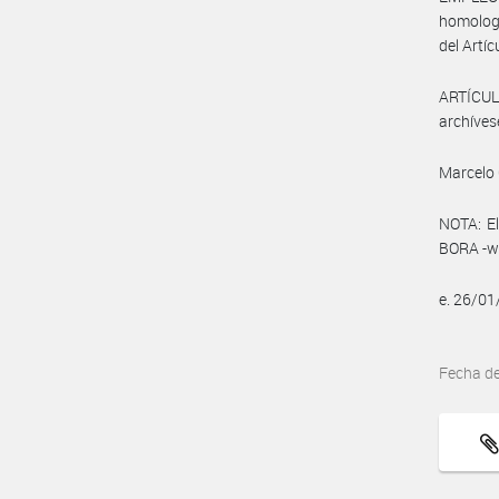
homologa
del Artíc
ARTÍCULO
archíves
Marcelo 
NOTA: El
BORA -ww
e. 26/01
Fecha d