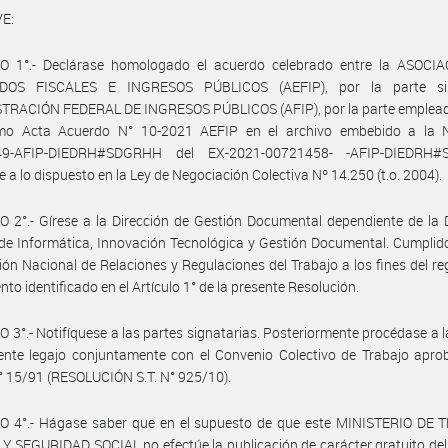
E:
O 1°.- Declárase homologado el acuerdo celebrado entre la ASOCI
DOS FISCALES E INGRESOS PÚBLICOS (AEFIP), por la parte sin
TRACIÓN FEDERAL DE INGRESOS PÚBLICOS (AFIP), por la parte emplead
mo Acta Acuerdo N° 10-2021 AEFIP en el archivo embebido a la 
49-AFIP-DIEDRH#SDGRHH del EX-2021-00721458- -AFIP-DIEDRH#
 a lo dispuesto en la Ley de Negociación Colectiva Nº 14.250 (t.o. 2004).
 2°.- Gírese a la Dirección de Gestión Documental dependiente de la 
de Informática, Innovación Tecnológica y Gestión Documental. Cumplid
ción Nacional de Relaciones y Regulaciones del Trabajo a los fines del reg
nto identificado en el Artículo 1° de la presente Resolución.
 3°.- Notifíquese a las partes signatarias. Posteriormente procédase a 
ente legajo conjuntamente con el Convenio Colectivo de Trabajo apro
 15/91 (RESOLUCIÓN S.T. N° 925/10).
O 4°.- Hágase saber que en el supuesto de que este MINISTERIO DE 
 SEGURIDAD SOCIAL no efectúe la publicación de carácter gratuito de