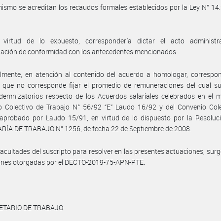
ismo se acreditan los recaudos formales establecidos por la Ley N° 14.2
virtud de lo expuesto, correspondería dictar el acto administr
ación de conformidad con los antecedentes mencionados.
lmente, en atención al contenido del acuerdo a homologar, correspon
 que no corresponde fijar el promedio de remuneraciones del cual su
demnizatorios respecto de los Acuerdos salariales celebrados en el 
o Colectivo de Trabajo N° 56/92 “E” Laudo 16/92 y del Convenio Cole
aprobado por Laudo 15/91, en virtud de lo dispuesto por la Resoluci
RÍA DE TRABAJO N° 1256, de fecha 22 de Septiembre de 2008.
facultades del suscripto para resolver en las presentes actuaciones, surg
iones otorgadas por el DECTO-2019-75-APN-PTE.
ETARIO DE TRABAJO