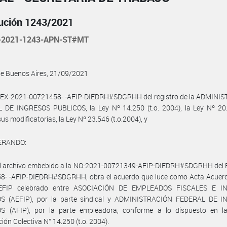
ución 1243/2021
-2021-1243-APN-ST#MT
de Buenos Aires, 21/09/2021
l EX-2021-00721458- -AFIP-DIEDRH#SDGRHH del registro de la ADMINI
 DE INGRESOS PUBLICOS, la Ley Nº 14.250 (t.o. 2004), la Ley Nº 20.7
sus modificatorias, la Ley Nº 23.546 (t.o.2004), y
ERANDO:
el archivo embebido a la NO-2021-00721349-AFIP-DIEDRH#SDGRHH del 
8- -AFIP-DIEDRH#SDGRHH, obra el acuerdo que luce como Acta Acuerd
EFIP celebrado entre ASOCIACIÓN DE EMPLEADOS FISCALES E I
S (AEFIP), por la parte sindical y ADMINISTRACIÓN FEDERAL DE 
S (AFIP), por la parte empleadora, conforme a lo dispuesto en l
ión Colectiva N° 14.250 (t.o. 2004).