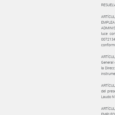
RESUELV
ARTÍCUL
EMPLEA
ADMINIS
luce co
007213
conforme
ARTÍCULO
General 
la Direc
instrume
ARTÍCULO
del pres
Laudo N°
ARTÍCUL
EMPLEO Y