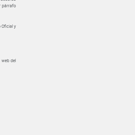
r párrafo
Oficial y
n web del