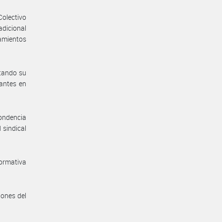
Colectivo
dicional
amientos
itando su
rantes en
pondencia
 sindical
normativa
iones del