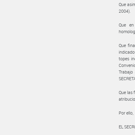
Que asim
2004).
Que en 
homolog
Que fina
indicado
topes in
Conveni
Trabajo 
SECRETA
Que las 
atribuc
Por ello,
EL SECR