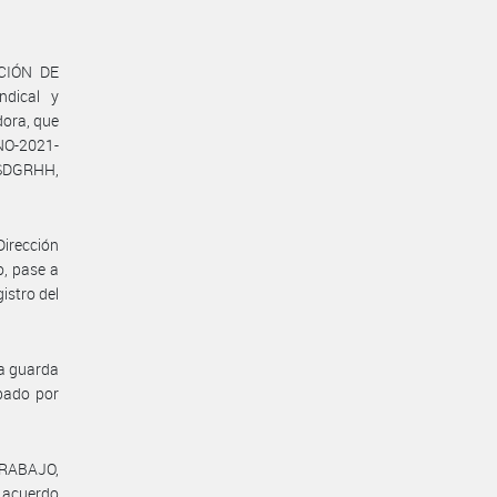
ACIÓN DE
dical y
ora, que
NO-2021-
SDGRHH,
Dirección
o, pase a
istro del
la guarda
bado por
TRABAJO,
l acuerdo