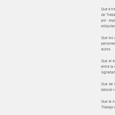
Que a tr
de Traba
por esp
estipula
Que los 
personer
autos.
Que el á
entre la
signatar
Que de l
laboral v
Que la A
Trabajo 