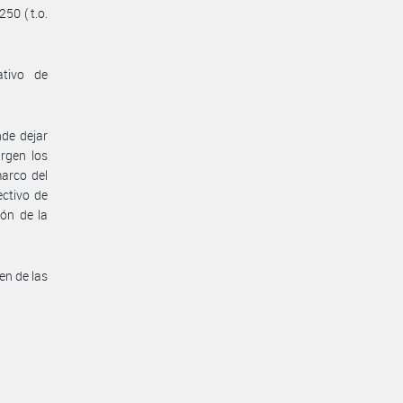
50 ( t.o.
ativo de
de dejar
rgen los
marco del
ctivo de
ón de la
en de las