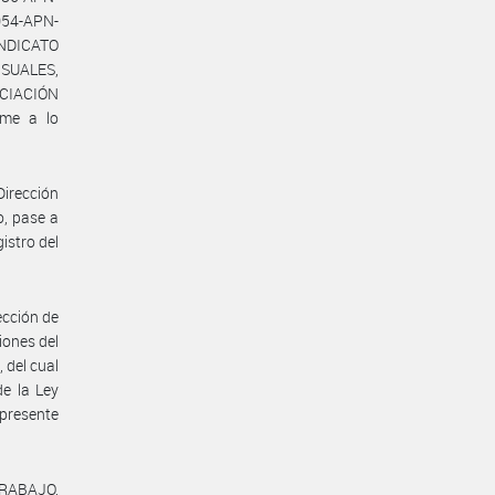
054-APN-
INDICATO
SUALES,
OCIACIÓN
rme a lo
Dirección
o, pase a
istro del
ección de
iones del
 del cual
de la Ley
 presente
TRABAJO,