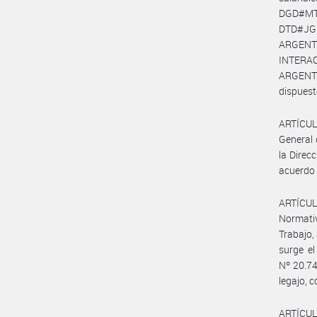
DGD#MT 
DTD#JGM
ARGENT
INTERACT
ARGENTI
dispuest
ARTÍCULO
General 
la Direc
acuerdo 
ARTÍCULO
Normativ
Trabajo,
surge el
Nº 20.74
legajo, 
ARTÍCUL