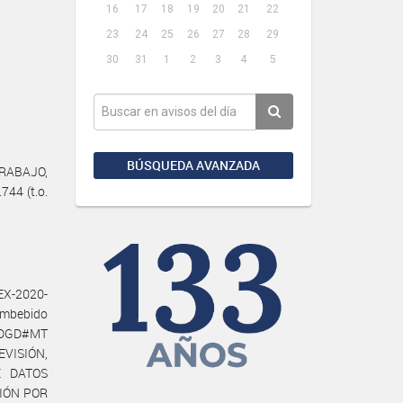
16
17
18
19
20
21
22
23
24
25
26
27
28
29
30
31
1
2
3
4
5
BÚSQUEDA AVANZADA
TRABAJO,
744 (t.o.
EX-2020-
embebido
N-DGD#MT
LEVISIÓN,
E DATOS
ISIÓN POR