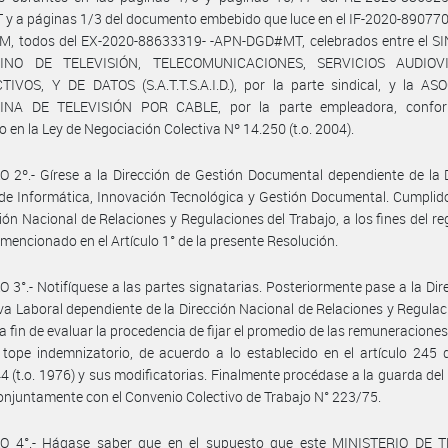
y a páginas 1/3 del documento embebido que luce en el IF-2020-89077
, todos del EX-2020-88633319- -APN-DGD#MT, celebrados entre el S
INO DE TELEVISIÓN, TELECOMUNICACIONES, SERVICIOS AUDIOVI
IVOS, Y DE DATOS (S.A.T.T.S.A.I.D.), por la parte sindical, y la AS
NA DE TELEVISIÓN POR CABLE, por la parte empleadora, confo
o en la Ley de Negociación Colectiva Nº 14.250 (t.o. 2004).
 2º.- Gírese a la Dirección de Gestión Documental dependiente de la 
de Informática, Innovación Tecnológica y Gestión Documental. Cumplid
ción Nacional de Relaciones y Regulaciones del Trabajo, a los fines del reg
mencionado en el Artículo 1° de la presente Resolución.
 3°.- Notifíquese a las partes signatarias. Posteriormente pase a la Dir
a Laboral dependiente de la Dirección Nacional de Relaciones y Regulac
 a fin de evaluar la procedencia de fijar el promedio de las remuneraciones,
 tope indemnizatorio, de acuerdo a lo establecido en el artículo 245 
4 (t.o. 1976) y sus modificatorias. Finalmente procédase a la guarda del
conjuntamente con el Convenio Colectivo de Trabajo N° 223/75.
O 4°.- Hágase saber que en el supuesto que este MINISTERIO DE 