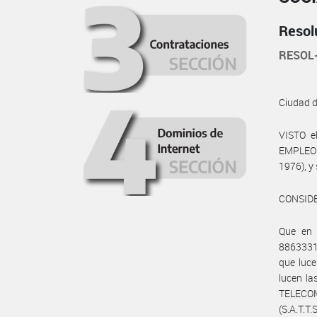
Resol
RESOL
Ciudad 
VISTO e
EMPLEO Y
1976), y
CONSID
Que en 
8863331
que luc
lucen la
TELECO
(S.A.T.T