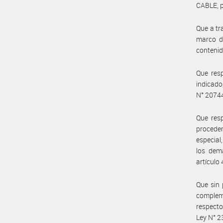
CABLE, p
Que a tr
marco de
contenid
Que resp
indicado
N° 20744
Que resp
procede
especial
los dem
artículo
Que sin 
compleme
respecto
Ley N° 2