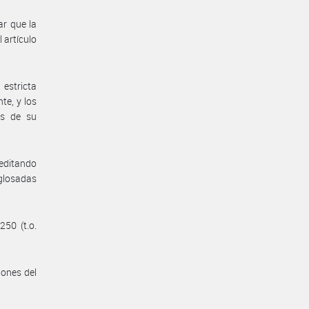
ar que la
 artículo
estricta
te, y los
es de su
reditando
 glosadas
250 (t.o.
iones del