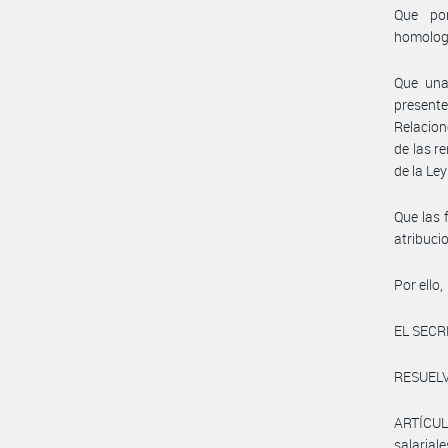
Que por
homolog
Que una 
presente
Relacion
de las r
de la Ley
Que las 
atribuc
Por ello,
EL SECR
RESUELV
ARTÍCUL
salaria