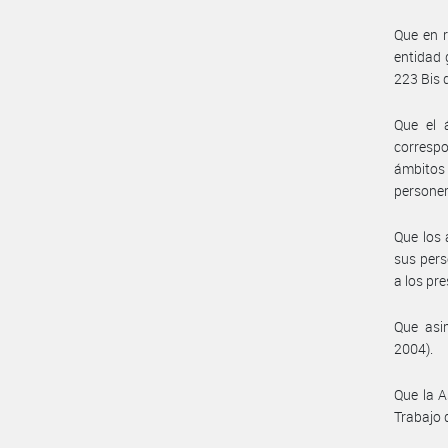
Que en r
entidad 
223 Bis 
Que el 
correspo
ámbitos
personer
Que los 
sus pers
a los pr
Que asim
2004).
Que la A
Trabajo 