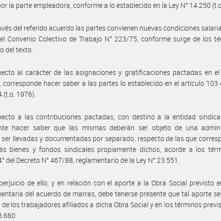
or la parte empleadora, conforme a lo establecido en la Ley N° 14.250 (t.o
avés del referido acuerdo las partes convienen nuevas condiciones salarial
l Convenio Colectivo de Trabajo N° 223/75, conforme surge de los té
o del texto.
ecto al carácter de las asignaciones y gratificaciones pactadas en e
, corresponde hacer saber a las partes lo establecido en el artículo 103 
 (t.o. 1976).
ecto a las contribuciones pactadas, con destino a la entidad sindical
nte hacer saber que las mismas deberán ser objeto de una admini
, ser llevadas y documentadas por separado, respecto de las que corre
ás bienes y fondos sindicales propiamente dichos, acorde a los térm
 4° del Decreto N° 467/88, reglamentario de la Ley N° 23.551.
perjuicio de ello, y en relación con el aporte a la Obra Social previsto e
ntaria del acuerdo de marras, debe tenerse presente que tal aporte se
 de los trabajadores afiliados a dicha Obra Social y en los términos previs
3.660