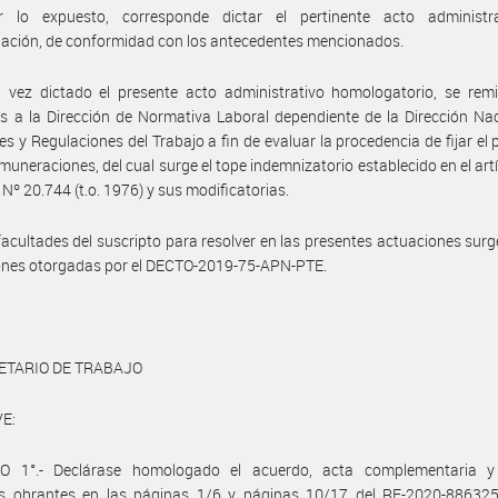
 lo expuesto, corresponde dictar el pertinente acto administr
ación, de conformidad con los antecedentes mencionados.
vez dictado el presente acto administrativo homologatorio, se remit
s a la Dirección de Normativa Laboral dependiente de la Dirección Na
es y Regulaciones del Trabajo a fin de evaluar la procedencia de fijar el
emuneraciones, del cual surge el tope indemnizatorio establecido en el art
 Nº 20.744 (t.o. 1976) y sus modificatorias.
facultades del suscripto para resolver en las presentes actuaciones surg
iones otorgadas por el DECTO-2019-75-APN-PTE.
ETARIO DE TRABAJO
E:
O 1°.- Declárase homologado el acuerdo, acta complementaria y
les obrantes en las páginas 1/6 y páginas 10/17 del RE-2020-88632