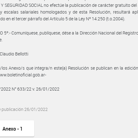
 SEGURIDAD SOCIAL no efectúe la publicación de carácter gratuito del
 escalas salariales homologados y de esta Resolución, resultará apl
do en el tercer párrafo del Artículo 5 de la Ley Nº 14.250 (t.o.2004).
 5º.- Comuníquese, publíquese, dése a la Dirección Nacional del Registro 
e.
Claudio Bellotti
/los Anexo/s que integra/n este(a) Resolución se publican en la edició
w.boletinoficial.gob.ar-
/2022 N° 633/22 v. 26/01/2022
e publicación 26/01/2022
Anexo - 1