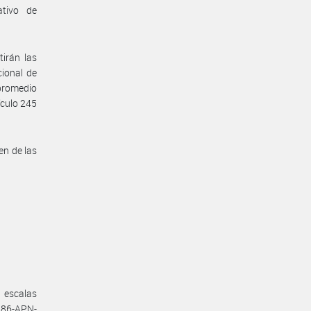
ativo de
irán las
cional de
 promedio
ículo 245
en de las
 escalas
586-APN-