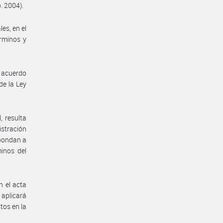
. 2004).
es, en el
rminos y
l acuerdo
de la Ley
, resulta
stración
spondan a
inos del
n el acta
 aplicará
tos en la