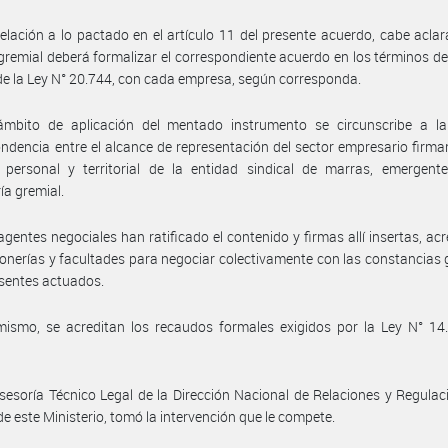
elación a lo pactado en el artículo 11 del presente acuerdo, cabe aclar
gremial deberá formalizar el correspondiente acuerdo en los términos del
de la Ley N° 20.744, con cada empresa, según corresponda.
ámbito de aplicación del mentado instrumento se circunscribe a la 
ndencia entre el alcance de representación del sector empresario firman
 personal y territorial de la entidad sindical de marras, emergent
ía gremial.
agentes negociales han ratificado el contenido y firmas allí insertas, ac
onerías y facultades para negociar colectivamente con las constancias
esentes actuados.
ismo, se acreditan los recaudos formales exigidos por la Ley N° 14.
sesoría Técnico Legal de la Dirección Nacional de Relaciones y Regulac
de este Ministerio, tomó la intervención que le compete.