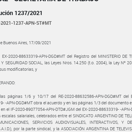
ución 1237/2021
-2021-1237-APN-ST#MT
de Buenos Aires, 17/09/2021
l EX-2020-88633319-APN-DGD#MT del Registro del MINISTERIO DE 
 SEGURIDAD SOCIAL, las Leyes Nros. 14.250 (t.o. 2004), la Ley Nº 20.
 sus modificatorias, y
ERANDO:
las páginas 1/6 y 10/17 del RE-2020-88632586-APN-DGD#MT del 
9- -APN-DGD#MT obra el acuerdo y en las páginas 1/3 del documento 
e en el IF-2020-89077054-APN-DTD#JGM del EX-2020-88633319- -AP
s escalas salariales, celebrados entre el SINDICATO ARGENTINO DE TE
MUNICACIONES, SERVICIOS AUDIOVISUALES, INTERACTIVOS, Y D
.S.A.I.D.), por la parte sindical, y la ASOCIACIÓN ARGENTINA DE TELEV