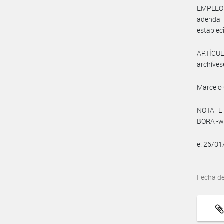
EMPLEO Y
adenda y
estableci
ARTÍCULO
archíves
Marcelo 
NOTA: El
BORA -ww
e. 26/01
Fecha d