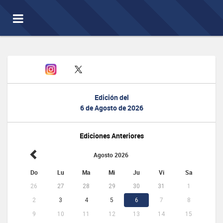
Toggle
navigation
Edición del
6 de Agosto de 2026
Ediciones Anteriores
Agosto 2026
Do
Lu
Ma
Mi
Ju
Vi
Sa
26
27
28
29
30
31
1
2
3
4
5
6
7
8
9
10
11
12
13
14
15