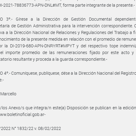
I-2021-78836773-APN-DNL#MT, forma parte integrante de la presente.-
O 3º.- Gírese a la Dirección de Gestión Documental dependien
taría de Gestión Administrativa para la intervención correspondiente.
elva a la Dirección Nacional de Relaciones y Regulaciones del Trabajo a f
ocimiento de la presente medida en relación con el promedio de remun
por la DI-2019-680-APN-DNRYRT#MPYT y del respectivo tope indemniz
e el importe promedio de las remuneraciones fijado por este acto y 
atorio resultante y proceda a la guarda correspondiente.-
 4º.- Comuníquese, publíquese, dése a la Dirección Nacional del Registro 
e.-
 Marcello
/los Anexo/s que integra/n este(a) Disposición se publican en la edició
w.boletinoficial.gob.ar-
2/2022 N° 1832/22 v. 08/02/2022