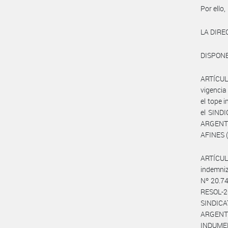
Por ello,
LA DIRE
DISPONE
ARTÍCUL
vigencia
el tope 
el SIND
ARGENT
AFINES (
ARTÍCULO
indemniz
Nº 20.74
RESOL-2
SINDIC
ARGENTI
INDUMENT