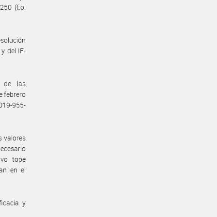
50 (t.o.
solución
y del IF-
 de las
e febrero
019-955-
s valores
ecesario
ivo tope
an en el
icacia y