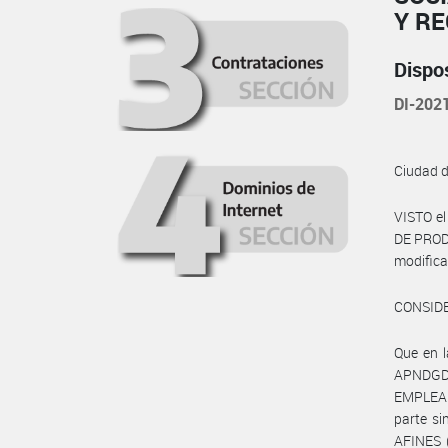
Y R
Dispo
DI-20
Ciudad 
VISTO e
DE PRODU
modific
CONSID
Que en 
APNDGDM
EMPLEAD
parte s
AFINES (