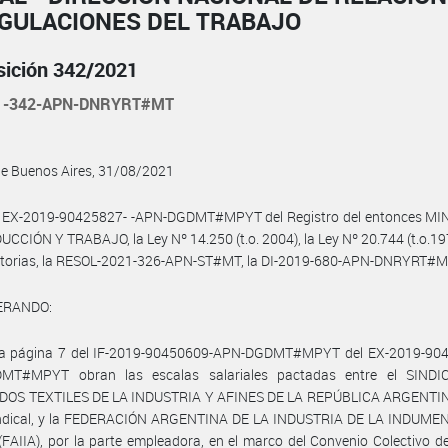
EGULACIONES DEL TRABAJO
sición 342/2021
21-342-APN-DNRYRT#MT
de Buenos Aires, 31/08/2021
l EX-2019-90425827- -APN-DGDMT#MPYT del Registro del entonces MI
CCIÓN Y TRABAJO, la Ley Nº 14.250 (t.o. 2004), la Ley Nº 20.744 (t.o.19
atorias, la RESOL-2021-326-APN-ST#MT, la DI-2019-680-APN-DNRYRT#
ERANDO:
la página 7 del IF-2019-90450609-APN-DGDMT#MPYT del EX-2019-904
T#MPYT obran las escalas salariales pactadas entre el SIND
OS TEXTILES DE LA INDUSTRIA Y AFINES DE LA REPÚBLICA ARGENTINA
indical, y la FEDERACIÓN ARGENTINA DE LA INDUSTRIA DE LA INDUME
FAIIA), por la parte empleadora, en el marco del Convenio Colectivo d