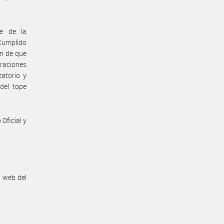
te de la
 Cumplido
in de que
eraciones
atorio y
del tope
Oficial y
n web del