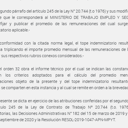
egundo párrafo del artículo 245 de la Ley N° 20.744 (t.o 1976) y sus modifi
ce que le corresponderá al MINISTERIO DE TRABAJO EMPLEO Y S
fijar y publicar el promedio de las remuneraciones del cual surge
atorio aplicable.-
onformidad con la citada norma legal, el tope indemnizatorio result
a triplicando el importe promedio mensual de las remuneraciones de 
 y sus respectivos rubros conexos considerados.-
l orden 32 obra el informe técnico por el cual se indican las constan
tan los criterios adoptados para el cálculo del promedio me
aciones objeto de la presente y del tope indemnizatorio resultant
 se comparten en esta instancia y al cual se remite en orden a la breveda
resente se dicta en ejercicio de las atribuciones conferidas por el segund
ículo 245 de la Ley de Contrato de Trabajo Nº 20.744 (t.o. 197
torias, las Decisiones Administrativas N° 182 del 15 de marzo de 2019 
 septiembre de 2020 y la Resolución RESOL-2019-1047-APN-MPYT.