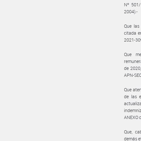
Nº 501/0
2004).-
Que las
citada e
2021-30
Que me
remunera
de 2020
APN-SE
Que aten
de las 
actuali
indemniz
ANEXO de
Que, ca
demás ef