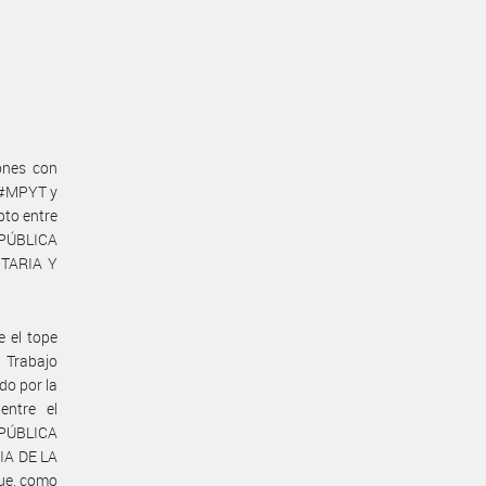
ones con
RT#MPYT y
pto entre
EPÚBLICA
TARIA Y
e el tope
e Trabajo
do por la
entre el
PÚBLICA
IA DE LA
que, como