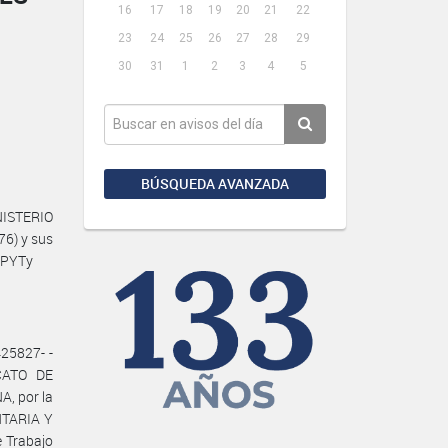
16
17
18
19
20
21
22
23
24
25
26
27
28
29
30
31
1
2
3
4
5
BÚSQUEDA AVANZADA
NISTERIO
76) y sus
MPYTy
25827- -
ICATO DE
, por la
NTARIA Y
e Trabajo