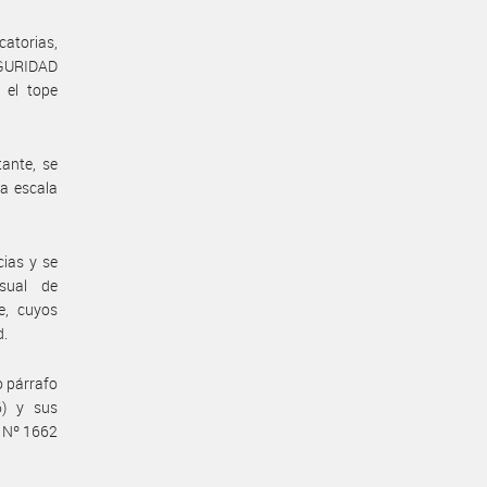
catorias,
EGURIDAD
 el tope
ante, se
la escala
cias y se
nsual de
e, cuyos
d.
o párrafo
6) y sus
y Nº 1662