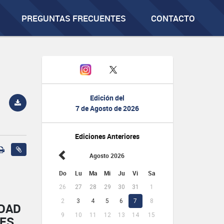
PREGUNTAS FRECUENTES
CONTACTO
Edición del
7 de Agosto de 2026
Ediciones Anteriores
Agosto 2026
Do
Lu
Ma
Mi
Ju
Vi
Sa
26
27
28
29
30
31
1
2
3
4
5
6
7
8
IDAD
9
10
11
12
13
14
15
NES