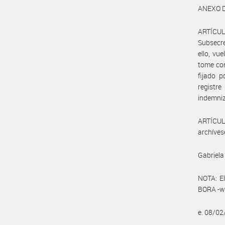
ANEXO D
ARTÍCUL
Subsecre
ello, vu
tome con
fijado 
registr
indemniz
ARTÍCULO
archíves
Gabriela
NOTA: El
BORA -ww
e. 08/0