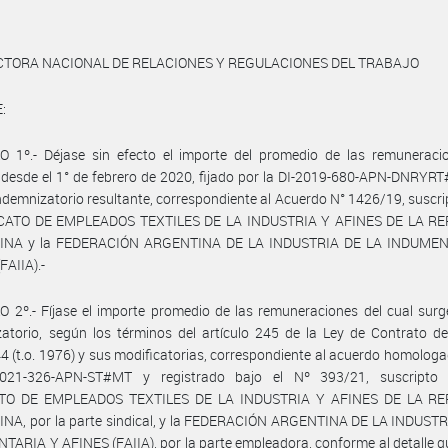
CTORA NACIONAL DE RELACIONES Y REGULACIONES DEL TRABAJO
:
O 1º.- Déjase sin efecto el importe del promedio de las remuneraci
 desde el 1° de febrero de 2020, fijado por la DI-2019-680-APN-DNRY
indemnizatorio resultante, correspondiente al Acuerdo N° 1426/19, suscri
ICATO DE EMPLEADOS TEXTILES DE LA INDUSTRIA Y AFINES DE LA R
INA y la FEDERACIÓN ARGENTINA DE LA INDUSTRIA DE LA INDUMEN
FAIIA).-
 2º.- Fíjase el importe promedio de las remuneraciones del cual surg
atorio, según los términos del artículo 245 de la Ley de Contrato d
4 (t.o. 1976) y sus modificatorias, correspondiente al acuerdo homologa
021-326-APN-ST#MT y registrado bajo el Nº 393/21, suscripto 
ATO DE EMPLEADOS TEXTILES DE LA INDUSTRIA Y AFINES DE LA RE
NA, por la parte sindical, y la FEDERACIÓN ARGENTINA DE LA INDUSTR
ARIA Y AFINES (FAIIA), por la parte empleadora, conforme al detalle 