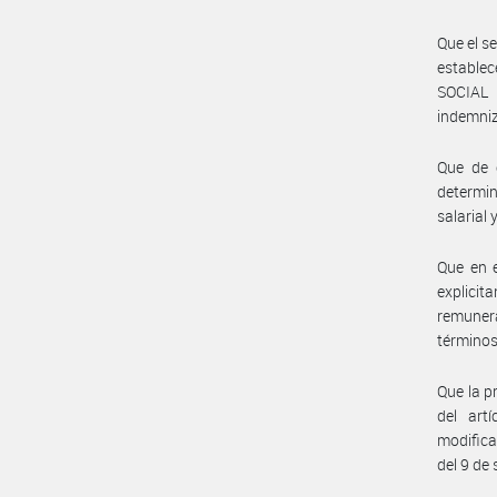
Que el s
estable
SOCIAL 
indemniz
Que de c
determin
salarial
Que en e
explici
remuner
términos
Que la p
del art
modifica
del 9 de