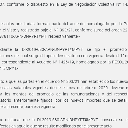
7, conforme lo dispuesto en la Ley de Negociación Colectiva Nº 14.2
 escalas precitadas forman parte del acuerdo homologado por la Re
n el Visto y registrado bajo el Nº 393/21, conforme surge del orden 22 
978110-APN-DNRYRT#MT, respectivamente.-
diante la DI-2019-680-APN-DNRYRT#MPYT, se fijó el promedio
ciones del cual surge el tope indemnizatorio con vigencia desde el 1° d
, correspondiente al Acuerdo N° 1426/19, homologado por la RESOL-2
CT#MPYT.-
to a que las partes en el Acuerdo N° 393/21 han establecido los nuevo
escalas salariales vigentes desde el mes de febrero 2020, deviene n
zar los montos del promedio de las remuneraciones y del respect
atorio anteriormente fijados, por los nuevos importes que se detall
 la presente, para esa vigencia.
be destacar que la DI-2019-680-APN-DNRYRT#MPYT, conserva su ef
ectos en aquello que no resulte modificado por el presente acto.