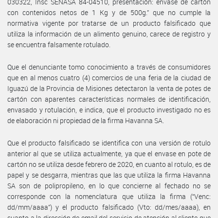
030322, Insc SENASA 84-04510, presentación: envase de cartón
con contenidos netos de 1 Kg y de 500g.” que no cumple la
normativa vigente por tratarse de un producto falsificado que
utiliza la información de un alimento genuino, carece de registro y
se encuentra falsamente rotulado.
Que el denunciante tomo conocimiento a través de consumidores
que en al menos cuatro (4) comercios de una feria de la ciudad de
Iguazú de la Provincia de Misiones detectaron la venta de potes de
cartón con aparentes características normales de identificación,
envasado y rotulación, e indica, que el producto investigado no es
de elaboración ni propiedad de la firma Havanna SA.
Que el producto falsificado se identifica con una versión de rotulo
anterior al que se utiliza actualmente, ya que el envase en pote de
cartón no se utiliza desde febrero de 2020, en cuanto al rotulo, es de
papel y se desgarra, mientras que las que utiliza la firma Havanna
SA son de polipropileno, en lo que concierne al fechado no se
corresponde con la nomenclatura que utiliza la firma (“Venc:
dd/mm/aaaa”) y el producto falsificado (Vto: dd/mes/aaaa), en
cuanto a la dirección de email del servicio de atención al cliente que