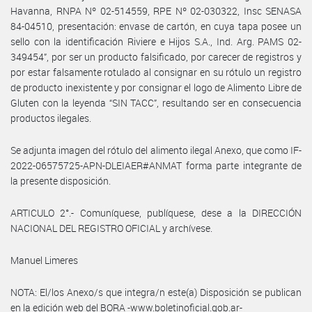
Havanna, RNPA Nº 02-514559, RPE Nº 02-030322, Insc SENASA
84-04510, presentación: envase de cartón, en cuya tapa posee un
sello con la identificación Riviere e Hijos S.A., Ind. Arg. PAMS 02-
349454”, por ser un producto falsificado, por carecer de registros y
por estar falsamente rotulado al consignar en su rótulo un registro
de producto inexistente y por consignar el logo de Alimento Libre de
Gluten con la leyenda “SIN TACC”, resultando ser en consecuencia
productos ilegales.
Se adjunta imagen del rótulo del alimento ilegal Anexo, que como IF-
2022-06575725-APN-DLEIAER#ANMAT forma parte integrante de
la presente disposición.
ARTICULO 2°.- Comuníquese, publíquese, dese a la DIRECCIÓN
NACIONAL DEL REGISTRO OFICIAL y archívese.
Manuel Limeres
NOTA: El/los Anexo/s que integra/n este(a) Disposición se publican
en la edición web del BORA -www.boletinoficial.gob.ar-