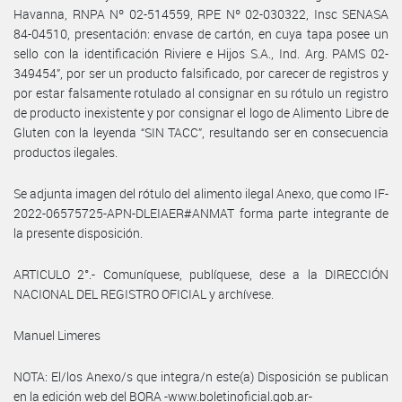
Havanna, RNPA Nº 02-514559, RPE Nº 02-030322, Insc SENASA
84-04510, presentación: envase de cartón, en cuya tapa posee un
sello con la identificación Riviere e Hijos S.A., Ind. Arg. PAMS 02-
349454”, por ser un producto falsificado, por carecer de registros y
por estar falsamente rotulado al consignar en su rótulo un registro
de producto inexistente y por consignar el logo de Alimento Libre de
Gluten con la leyenda “SIN TACC”, resultando ser en consecuencia
productos ilegales.
Se adjunta imagen del rótulo del alimento ilegal Anexo, que como IF-
2022-06575725-APN-DLEIAER#ANMAT forma parte integrante de
la presente disposición.
ARTICULO 2°.- Comuníquese, publíquese, dese a la DIRECCIÓN
NACIONAL DEL REGISTRO OFICIAL y archívese.
Manuel Limeres
NOTA: El/los Anexo/s que integra/n este(a) Disposición se publican
en la edición web del BORA -www.boletinoficial.gob.ar-