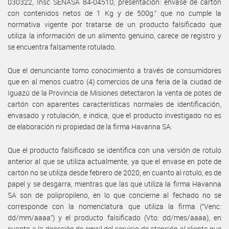
030322, Insc SENASA 84-04510, presentación: envase de cartón
con contenidos netos de 1 Kg y de 500g.” que no cumple la
normativa vigente por tratarse de un producto falsificado que
utiliza la información de un alimento genuino, carece de registro y
se encuentra falsamente rotulado.
Que el denunciante tomo conocimiento a través de consumidores
que en al menos cuatro (4) comercios de una feria de la ciudad de
Iguazú de la Provincia de Misiones detectaron la venta de potes de
cartón con aparentes características normales de identificación,
envasado y rotulación, e indica, que el producto investigado no es
de elaboración ni propiedad de la firma Havanna SA.
Que el producto falsificado se identifica con una versión de rotulo
anterior al que se utiliza actualmente, ya que el envase en pote de
cartón no se utiliza desde febrero de 2020, en cuanto al rotulo, es de
papel y se desgarra, mientras que las que utiliza la firma Havanna
SA son de polipropileno, en lo que concierne al fechado no se
corresponde con la nomenclatura que utiliza la firma (“Venc:
dd/mm/aaaa”) y el producto falsificado (Vto: dd/mes/aaaa), en
cuanto a la dirección de email del servicio de atención al cliente que