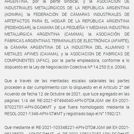
ARGENTINA, por la parte sindical, y la ASOCIACIÓN DE
INDUSTRIALES METALÚRGICOS DE LA REPÚBLICA ARGENTINA
(ADIMRA), la FEDERACIÓN DE CÁMARAS INDUSTRIALES DE
ARTEFACTOS PARA EL HOGAR DE LA REPÚBLICA ARGENTINA
(FEDEHOGAR), la CAMARA DE LA PEQUEÑA Y MEDIANA INDUSTRIA
METALURGICA ARGENTINA (CAMIMA), la ASOCIACIÓN DE
FÁBRICAS ARGENTINAS TERMINALES DE ELECTRÓNICA (AFARTE),
la CÁMARA ARGENTINA DE LA INDUSTRIA DEL ALUMINIO Y
METALES AFINES (CAIAMA), y la ASOCIACION DE FABRICAS DE
COMPONENTES (AFAC), por la parte empleadora, conforme a lo
dispuesto en la Ley de Negociación Colectiva Nº 14.250 (t.o. 2004).
Que a través de las mentadas escalas salariales las partes
proceden a dar cumplimiento con lo dispuesto en el Artículo 2° del
Acuerdo de fecha 12 de Octubre de 2021, que luce agregado en las
páginas 1/4 del RE-2021-97494040-APN-DTD#JGM del EX-2021-
97022701-APN-DGD#MT y que fuera homologado mediante la
RESOL-2021-1346-APN-ST#MT y registrado bajo el N° 1592/21.
Que mediante el RE-2021-103348221-APN-DTD#JGM del EX-2021-
98128870- -APNDGD#MT, el RE-2021-105117187-APN-DGD#MT,