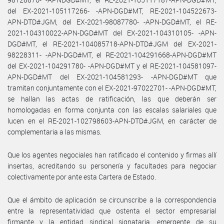
del EX-2021-105117266- -APN-DGD#MT, RE-2021-104522673-
APN-DTD#JGM, del EX-2021-98087780- -APN-DGD#MT, el RE-
2021-104310022-APN-DGD#MT del EX-2021-104310105- -APN-
DGD#MT, el RE-2021-104085718-APN-DTD#JGM del EX-2021-
98228311- -APN-DGD#MT, el RE-2021-104291668-APN-DGD#MT
del EX-2021-104291780- -APN-DGD#MT y el RE-2021-104581097-
APN-DGD#MT del EX-2021-104581293- -APN-DGD#MT que
tramitan conjuntamente con el EX-2021-97022701- -APN-DGD#MT,
se hallan las actas de ratificación, las que deberán ser
homologadas en forma conjunta con las escalas salariales que
lucen en el RE-2021-102798603-APN-DTD#JGM, en carácter de
complementaria a las mismas.
Que los agentes negociales han ratificado el contenido y firmas allí
insertas, acreditando su personería y facultades para negociar
colectivamente por ante esta Cartera de Estado.
Que el ámbito de aplicación se circunscribe a la correspondencia
entre la representatividad que ostenta el sector empresarial
firmante y la entidad sindical signataria, emergente de su