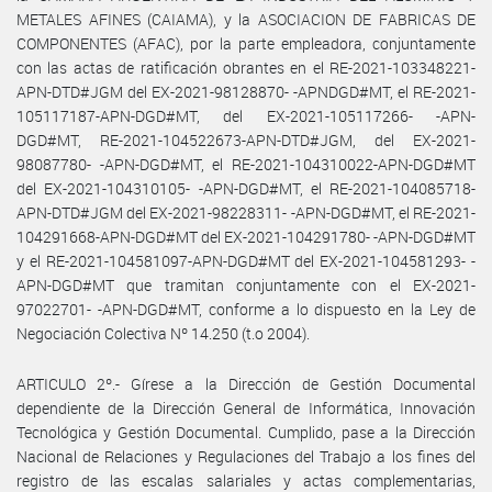
METALES AFINES (CAIAMA), y la ASOCIACION DE FABRICAS DE
COMPONENTES (AFAC), por la parte empleadora, conjuntamente
con las actas de ratificación obrantes en el RE-2021-103348221-
APN-DTD#JGM del EX-2021-98128870- -APNDGD#MT, el RE-2021-
105117187-APN-DGD#MT, del EX-2021-105117266- -APN-
DGD#MT, RE-2021-104522673-APN-DTD#JGM, del EX-2021-
98087780- -APN-DGD#MT, el RE-2021-104310022-APN-DGD#MT
del EX-2021-104310105- -APN-DGD#MT, el RE-2021-104085718-
APN-DTD#JGM del EX-2021-98228311- -APN-DGD#MT, el RE-2021-
104291668-APN-DGD#MT del EX-2021-104291780- -APN-DGD#MT
y el RE-2021-104581097-APN-DGD#MT del EX-2021-104581293- -
APN-DGD#MT que tramitan conjuntamente con el EX-2021-
97022701- -APN-DGD#MT, conforme a lo dispuesto en la Ley de
Negociación Colectiva Nº 14.250 (t.o 2004).
ARTICULO 2º.- Gírese a la Dirección de Gestión Documental
dependiente de la Dirección General de Informática, Innovación
Tecnológica y Gestión Documental. Cumplido, pase a la Dirección
Nacional de Relaciones y Regulaciones del Trabajo a los fines del
registro de las escalas salariales y actas complementarias,