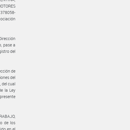
OMOTORES
07378058-
gociación
Dirección
o, pase a
istro del
ección de
iones del
 del cual
de la Ley
 presente
TRABAJO,
o de los
ido en el