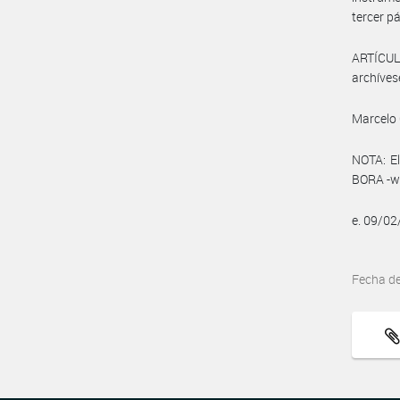
tercer pá
ARTÍCULO
archíves
Marcelo 
NOTA: El
BORA -ww
e. 09/0
Fecha d