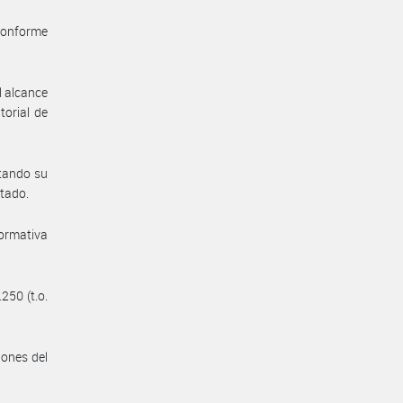
 conforme
l alcance
torial de
itando su
stado.
normativa
250 (t.o.
iones del