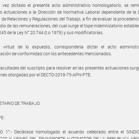
vez dictado el presente acto administrativo homologatorio, se remit
s actuaciones a la Dirección de Normativa Laboral dependiente de la 
 de Relaciones y Regulaciones del Trabajo, a fin de evaluar la procedencia
dio de las remuneraciones, del cual surge el tope indemnizatorio establec
 245 de la Ley N° 20.744 (t.o 1976) y sus modificatorias.
 virtud de lo expuesto, correspondería dictar el acto administr
ación de conformidad con los antecedentes mencionados.
facultades del suscripto para resolver en las presentes actuaciones surg
iones otorgadas por el DECTO-2019-75-APN-PTE.
ETARIO DE TRABAJO
E:
O 1°.- Declárase homologado el acuerdo celebrado entre el SIND
COS Y AFINES DEL TRANSPORTE AUTOMOTOR DE LA REPUBLICA ARG