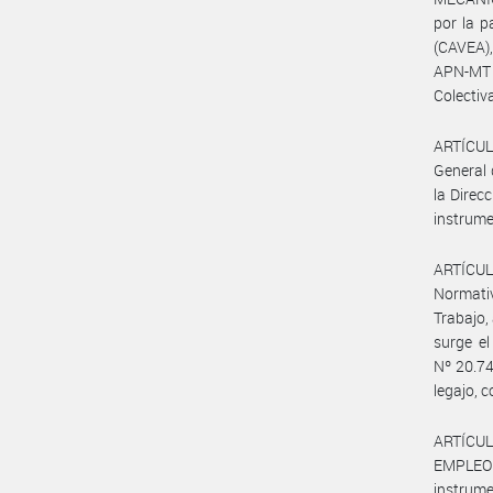
por la 
(CAVEA),
APN-MT d
Colectiva
ARTÍCULO
General 
la Direc
instrume
ARTÍCULO
Normativ
Trabajo,
surge el
Nº 20.74
legajo, 
ARTÍCUL
EMPLEO 
instrume