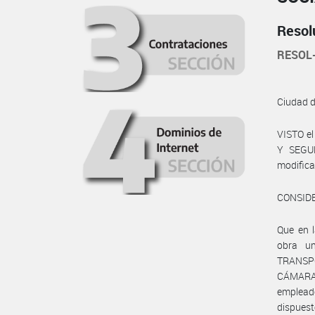
Resol
RESOL
Ciudad 
VISTO e
Y SEGUR
modificat
CONSID
Que en 
obra u
TRANSPO
CÁMARA
emplead
dispuest