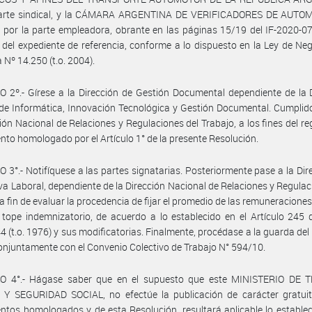
parte sindical, y la CÁMARA ARGENTINA DE VERIFICADORES DE AUT
 por la parte empleadora, obrante en las páginas 15/19 del IF-2020-
el expediente de referencia, conforme a lo dispuesto en la Ley de Ne
 Nº 14.250 (t.o. 2004).
 2º.- Gírese a la Dirección de Gestión Documental dependiente de la 
de Informática, Innovación Tecnológica y Gestión Documental. Cumplid
ción Nacional de Relaciones y Regulaciones del Trabajo, a los fines del reg
nto homologado por el Artículo 1° de la presente Resolución.
 3°.- Notifíquese a las partes signatarias. Posteriormente pase a la Dir
a Laboral, dependiente de la Dirección Nacional de Relaciones y Regulac
 a fin de evaluar la procedencia de fijar el promedio de las remuneraciones,
 tope indemnizatorio, de acuerdo a lo establecido en el Artículo 245 
4 (t.o. 1976) y sus modificatorias. Finalmente, procédase a la guarda del
conjuntamente con el Convenio Colectivo de Trabajo N° 594/10.
O 4°.- Hágase saber que en el supuesto que este MINISTERIO DE 
Y SEGURIDAD SOCIAL, no efectúe la publicación de carácter gratuit
ntos homologados y de esta Resolución, resultará aplicable lo establec