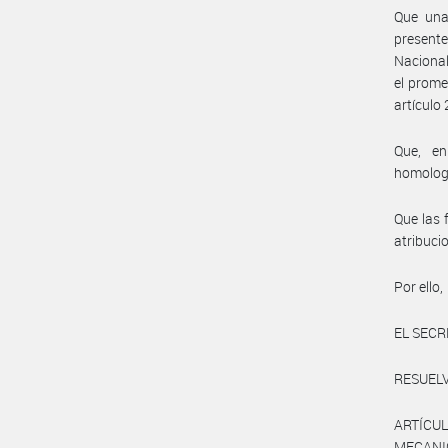
Que una 
presente
Nacional
el prome
artículo
Que, en
homolog
Que las 
atribuc
Por ello,
EL SECR
RESUELV
ARTÍCUL
MECANI