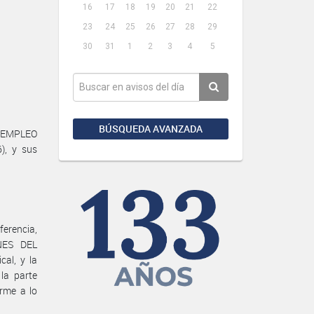
16
17
18
19
20
21
22
23
24
25
26
27
28
29
30
31
1
2
3
4
5
BÚSQUEDA AVANZADA
, EMPLEO
), y sus
erencia,
NES DEL
al, y la
a parte
rme a lo