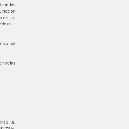
irán las
Dirección
 de fijar
ido en el
ativo de
en de las
ICATO DE
ENTINA,