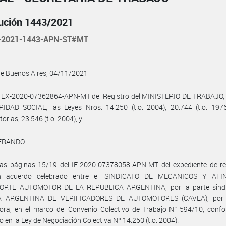
ución 1443/2021
-2021-1443-APN-ST#MT
de Buenos Aires, 04/11/2021
l EX-2020-07362864-APN-MT del Registro del MINISTERIO DE TRABAJO
IDAD SOCIAL, las Leyes Nros. 14.250 (t.o. 2004), 20.744 (t.o. 1976
orias, 23.546 (t.o. 2004), y
ERANDO:
las páginas 15/19 del IF-2020-07378058-APN-MT del expediente de ref
n acuerdo celebrado entre el SINDICATO DE MECANICOS Y AFI
RTE AUTOMOTOR DE LA REPUBLICA ARGENTINA, por la parte sindic
 ARGENTINA DE VERIFICADORES DE AUTOMOTORES (CAVEA), por l
ora, en el marco del Convenio Colectivo de Trabajo N° 594/10, confo
o en la Ley de Negociación Colectiva Nº 14.250 (t.o. 2004).