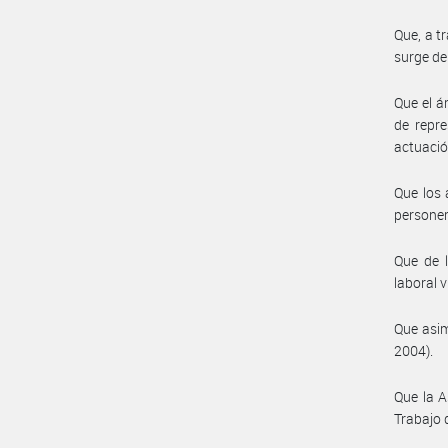
Que, a t
surge de
Que el á
de repre
actuació
Que los 
personer
Que de l
laboral v
Que asim
2004).
Que la A
Trabajo 