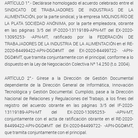
ARTÍCULO 1°.- Declárase homologado el acuerdo celebrado entre el
SINDICATO DE TRABAJADORES DE INDUSTRIAS DE LA
ALIMENTACIÓN, por la parte sindical, y la empresa MOLINOS RÍO DE
LA PLATA SOCIEDAD ANÓNIMA, por la parte empleadora, obrante
en las páginas 3/5 del IF-2020-13119189-APN-MT del EX-2020-
13095253- -APN-MT, ratificado por la FEDERACIÓN DE
TRABAJADORES DE LA INDUSTRIA DE LA ALIMENTACIÓN en el RE-
2020-84499422-APN-DGD#MT del EX-2020-84499722- -APN-
DGD#MT, que tramita conjuntamente con el principal, conforme a lo
dispuesto en la Ley de Negociación Colectiva Nº 14.250 (t.o. 2004).
ARTÍCULO 2°.- Gírese a la Dirección de Gestión Documental
dependiente de la Dirección General de Informática, Innovación
Tecnológica y Gestión Documental. Cumplido, pase a la Dirección
Nacional de Relaciones y Regulaciones del Trabajo, a los fines del
registro del acuerdo obrante en las páginas 3/5 del IF-2020-
13119189-APN-MT del EX-2020-13095253- -APN-MT,
conjuntamente con el acta de ratificación obrante en el RE-2020-
84499422-APN-DGD#MT del EX-2020-84499722- -APN-DGD#MT,
que tramita conjuntamente con el principal.