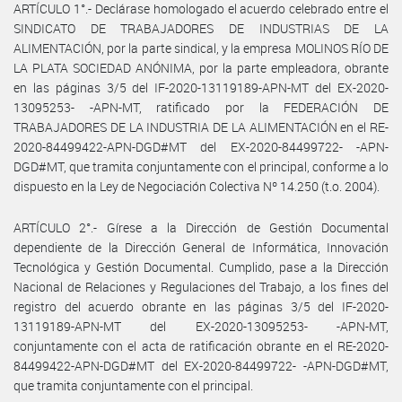
ARTÍCULO 1°.- Declárase homologado el acuerdo celebrado entre el
SINDICATO DE TRABAJADORES DE INDUSTRIAS DE LA
ALIMENTACIÓN, por la parte sindical, y la empresa MOLINOS RÍO DE
LA PLATA SOCIEDAD ANÓNIMA, por la parte empleadora, obrante
en las páginas 3/5 del IF-2020-13119189-APN-MT del EX-2020-
13095253- -APN-MT, ratificado por la FEDERACIÓN DE
TRABAJADORES DE LA INDUSTRIA DE LA ALIMENTACIÓN en el RE-
2020-84499422-APN-DGD#MT del EX-2020-84499722- -APN-
DGD#MT, que tramita conjuntamente con el principal, conforme a lo
dispuesto en la Ley de Negociación Colectiva Nº 14.250 (t.o. 2004).
ARTÍCULO 2°.- Gírese a la Dirección de Gestión Documental
dependiente de la Dirección General de Informática, Innovación
Tecnológica y Gestión Documental. Cumplido, pase a la Dirección
Nacional de Relaciones y Regulaciones del Trabajo, a los fines del
registro del acuerdo obrante en las páginas 3/5 del IF-2020-
13119189-APN-MT del EX-2020-13095253- -APN-MT,
conjuntamente con el acta de ratificación obrante en el RE-2020-
84499422-APN-DGD#MT del EX-2020-84499722- -APN-DGD#MT,
que tramita conjuntamente con el principal.