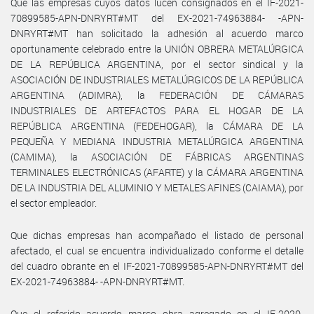
Que las empresas cuyos datos lucen consignados en el IF-2021-
70899585-APN-DNRYRT#MT del EX-2021-74963884- -APN-
DNRYRT#MT han solicitado la adhesión al acuerdo marco
oportunamente celebrado entre la UNIÓN OBRERA METALÚRGICA
DE LA REPÚBLICA ARGENTINA, por el sector sindical y la
ASOCIACIÓN DE INDUSTRIALES METALÚRGICOS DE LA REPÚBLICA
ARGENTINA (ADIMRA), la FEDERACIÓN DE CÁMARAS
INDUSTRIALES DE ARTEFACTOS PARA EL HOGAR DE LA
REPÚBLICA ARGENTINA (FEDEHOGAR), la CÁMARA DE LA
PEQUEÑA Y MEDIANA INDUSTRIA METALÚRGICA ARGENTINA
(CAMIMA), la ASOCIACIÓN DE FÁBRICAS ARGENTINAS
TERMINALES ELECTRÓNICAS (AFARTE) y la CÁMARA ARGENTINA
DE LA INDUSTRIA DEL ALUMINIO Y METALES AFINES (CAIAMA), por
el sector empleador.
Que dichas empresas han acompañado el listado de personal
afectado, el cual se encuentra individualizado conforme el detalle
del cuadro obrante en el IF-2021-70899585-APN-DNRYRT#MT del
EX-2021-74963884- -APN-DNRYRT#MT.
Que el referido acuerdo marco obra agregado en el IF-2020-