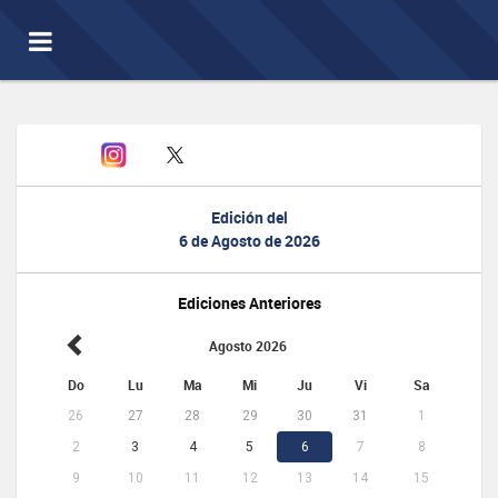
Toggle
navigation
Edición del
6 de Agosto de 2026
Ediciones Anteriores
Agosto 2026
Do
Lu
Ma
Mi
Ju
Vi
Sa
26
27
28
29
30
31
1
2
3
4
5
6
7
8
9
10
11
12
13
14
15