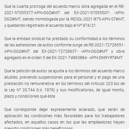
Que la cuarta prórroga del acuerdo marco obra agregada en el RE-
2021-57055377-APN-DGD#MT del EX-2021-57055507- -APN-
DGD#MT, siendo homologada por la RESOL-2021-875-APN-ST#MT,
y quedando registrado el acuerdo bajo el Nº 974/21.
Que la entidad sindical ha prestado su conformidad a los términos
de las adhesiones de autos conforme surge de RE-2021-72726551-
APN-DGD#MT del EX-2021-72726637- -APN-DGD#MT y obra
agregado en el orden 5 del EX-2021-74963884- -APN-DNRYRT#MT.
Que la petición de autos se ajusta a los términos del acuerdo marco
aludido, previendo suspensiones para el personal y el pago de una
prestación no remunerativa en los términos del Artículo 223 bis de
la Ley N° 20.744 (t.o. 1976) y sus modificatorias, de igual monto,
plazo y condiciones que éste.
Que corresponde dejar expresamente aclarado, que serán de
aplicación las condiciones más favorables para los trabajadores
afectados, en aquellos casos en los que las empleadoras hayan
previsto condiciones más beneficiosas.