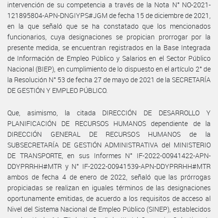
intervención de su competencia a través de la Nota N° NO-2021-
121895804-APN-DNGIYPS#JGM de fecha 15 de diciembre de 2021,
en la que señaló que se ha constatado que los mencionados
funcionarios, cuya designaciones se propician prorrogar por la
presente medida, se encuentran registrados en la Base Integrada
de Información de Empleo Público y Salarios en el Sector Público
Nacional (BIEP), en cumplimiento de lo dispuesto en el artículo 2° de
la Resolución N° 53 de fecha 27 de mayo de 2021 de la SECRETARÍA
DE GESTIÓN Y EMPLEO PÚBLICO.
Que, asimismo, la citada DIRECCIÓN DE DESARROLLO Y
PLANIFICACIÓN DE RECURSOS HUMANOS dependiente de la
DIRECCIÓN GENERAL DE RECURSOS HUMANOS de la
SUBSECRETARÍA DE GESTIÓN ADMINISTRATIVA del MINISTERIO
DE TRANSPORTE, en sus Informes N° IF-2022-00941422-APN-
DDYPRRHH#MTR y N° IF-2022-00941539-APN-DDYPRRHH#MTR
ambos de fecha 4 de enero de 2022, señaló que las prórrogas
propiciadas se realizan en iguales términos de las designaciones
oportunamente emitidas, de acuerdo a los requisitos de acceso al
Nivel del Sistema Nacional de Empleo Público (SINEP), establecidos