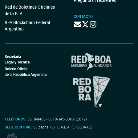
Preguntas Frecuentes
Red de Boletines Oficiales
de la R. A.
CONTACTO
BFA Blockchain Federal
Argentina
Secretaría
Legal y Técnica
Boletín Oficial
de la República Argentina
TELÉFONOS:
5218-8400 - 0810-345-BORA (2672)
SEDE CENTRAL:
Suipacha 767, C.A.B.A. (C1008AAO)