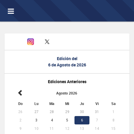
Toggle
navigation
Edición del
6 de Agosto de 2026
Ediciones Anteriores
Agosto 2026
Do
Lu
Ma
Mi
Ju
Vi
Sa
26
27
28
29
30
31
1
2
3
4
5
6
7
8
9
10
11
12
13
14
15