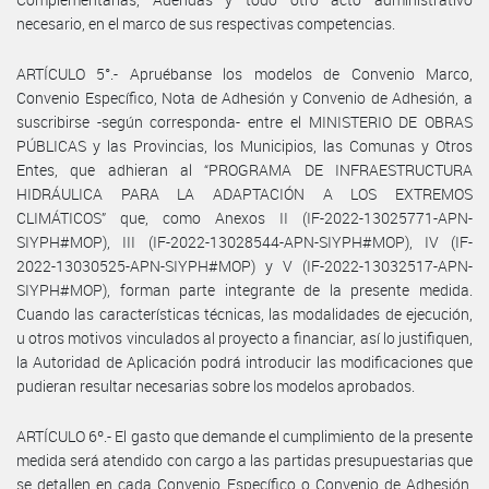
necesario, en el marco de sus respectivas competencias.
ARTÍCULO 5°.- Apruébanse los modelos de Convenio Marco,
Convenio Específico, Nota de Adhesión y Convenio de Adhesión, a
suscribirse -según corresponda- entre el MINISTERIO DE OBRAS
PÚBLICAS y las Provincias, los Municipios, las Comunas y Otros
Entes, que adhieran al “PROGRAMA DE INFRAESTRUCTURA
HIDRÁULICA PARA LA ADAPTACIÓN A LOS EXTREMOS
CLIMÁTICOS” que, como Anexos II (IF-2022-13025771-APN-
SIYPH#MOP), III (IF-2022-13028544-APN-SIYPH#MOP), IV (IF-
2022-13030525-APN-SIYPH#MOP) y V (IF-2022-13032517-APN-
SIYPH#MOP), forman parte integrante de la presente medida.
Cuando las características técnicas, las modalidades de ejecución,
u otros motivos vinculados al proyecto a financiar, así lo justifiquen,
la Autoridad de Aplicación podrá introducir las modificaciones que
pudieran resultar necesarias sobre los modelos aprobados.
ARTÍCULO 6º.- El gasto que demande el cumplimiento de la presente
medida será atendido con cargo a las partidas presupuestarias que
se detallen en cada Convenio Específico o Convenio de Adhesión,