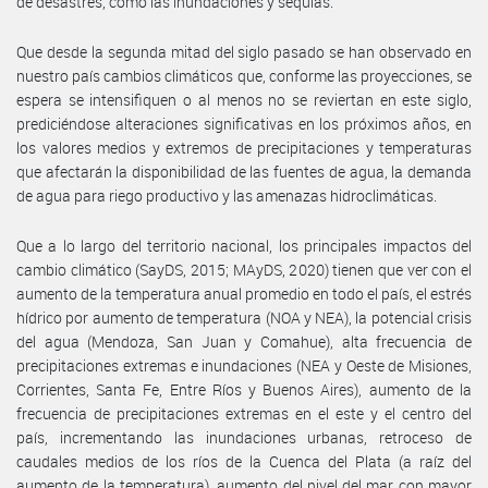
de desastres, como las inundaciones y sequías.
Que desde la segunda mitad del siglo pasado se han observado en
nuestro país cambios climáticos que, conforme las proyecciones, se
espera se intensifiquen o al menos no se reviertan en este siglo,
prediciéndose alteraciones significativas en los próximos años, en
los valores medios y extremos de precipitaciones y temperaturas
que afectarán la disponibilidad de las fuentes de agua, la demanda
de agua para riego productivo y las amenazas hidroclimáticas.
Que a lo largo del territorio nacional, los principales impactos del
cambio climático (SayDS, 2015; MAyDS, 2020) tienen que ver con el
aumento de la temperatura anual promedio en todo el país, el estrés
hídrico por aumento de temperatura (NOA y NEA), la potencial crisis
del agua (Mendoza, San Juan y Comahue), alta frecuencia de
precipitaciones extremas e inundaciones (NEA y Oeste de Misiones,
Corrientes, Santa Fe, Entre Ríos y Buenos Aires), aumento de la
frecuencia de precipitaciones extremas en el este y el centro del
país, incrementando las inundaciones urbanas, retroceso de
caudales medios de los ríos de la Cuenca del Plata (a raíz del
aumento de la temperatura), aumento del nivel del mar con mayor