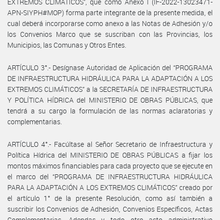
EXTREMOS CLIMÁTICOS”, que como Anexo I (IF-2022-13023471-
APN-SIYPH#MOP) forma parte integrante de la presente medida, el
cual deberá incorporarse como anexo a las Notas de Adhesión y/o
los Convenios Marco que se suscriban con las Provincias, los
Municipios, las Comunas y Otros Entes.
ARTÍCULO 3°.- Desígnase Autoridad de Aplicación del “PROGRAMA
DE INFRAESTRUCTURA HIDRÁULICA PARA LA ADAPTACIÓN A LOS
EXTREMOS CLIMÁTICOS” a la SECRETARÍA DE INFRAESTRUCTURA
Y POLÍTICA HÍDRICA del MINISTERIO DE OBRAS PÚBLICAS, que
tendrá a su cargo la formulación de las normas aclaratorias y
complementarias.
ARTÍCULO 4°.- Facúltase al Señor Secretario de Infraestructura y
Política Hídrica del MINISTERIO DE OBRAS PÚBLICAS a fijar los
montos máximos financiables para cada proyecto que se ejecute en
el marco del “PROGRAMA DE INFRAESTRUCTURA HIDRÁULICA
PARA LA ADAPTACIÓN A LOS EXTREMOS CLIMÁTICOS” creado por
el artículo 1° de la presente Resolución, como así también a
suscribir los Convenios de Adhesión, Convenios Específicos, Actas
Complementarias, Adendas y todo otro acto administrativo