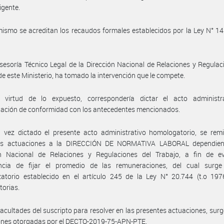
igente.
ismo se acreditan los recaudos formales establecidos por la Ley N° 14.
sesoría Técnico Legal de la Dirección Nacional de Relaciones y Regulac
de este Ministerio, ha tomado la intervención que le compete.
 virtud de lo expuesto, correspondería dictar el acto administr
ación de conformidad con los antecedentes mencionados.
vez dictado el presente acto administrativo homologatorio, se remit
es actuaciones a la DIRECCIÓN DE NORMATIVA LABORAL dependien
ón Nacional de Relaciones y Regulaciones del Trabajo, a fin de ev
ncia de fijar el promedio de las remuneraciones, del cual surge
zatorio establecido en el artículo 245 de la Ley N° 20.744 (t.o 197
torias.
facultades del suscripto para resolver en las presentes actuaciones, surg
iones otorgadas por el DECTO-2019-75-APN-PTE.