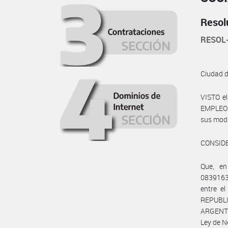
Resol
RESOL
Ciudad 
VISTO e
EMPLEO Y
sus modif
CONSID
Que, en
0839163
entre 
REPUBLI
ARGENTI
Ley de N