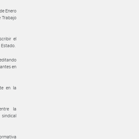
 de Enero
e Trabajo
ribir el
e Estado.
reditando
rantes en
te en la
entre la
sindical
normativa