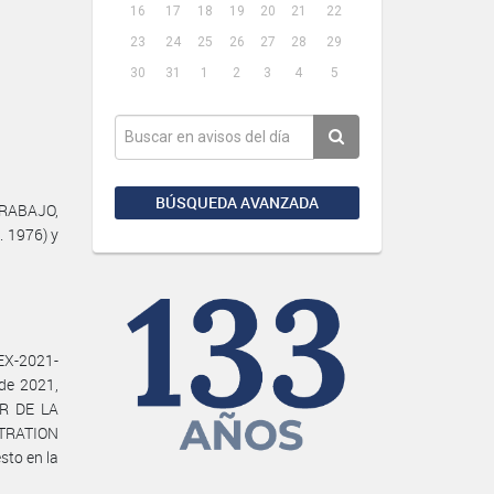
16
17
18
19
20
21
22
23
24
25
26
27
28
29
30
31
1
2
3
4
5
BÚSQUEDA AVANZADA
TRABAJO,
. 1976) y
EX-2021-
de 2021,
R DE LA
LTRATION
to en la