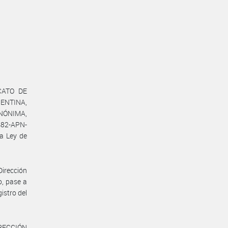
ICATO DE
ENTINA,
ANÓNIMA,
482-APN-
a Ley de
Dirección
o, pase a
istro del
DIRECCIÓN