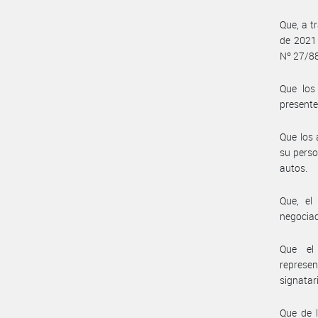
Que, a t
de 2021 
Nº 27/88
Que los 
presente
Que los 
su perso
autos.
Que, el
negociaci
Que el 
represe
signatar
Que de l