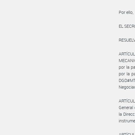
Por ello,
EL SECR
RESUELV
ARTÍCUL
MECANI
por la 
por la 
DGD#MT 
Negociac
ARTÍCULO
General 
la Direc
instrume
ARTÍCULO