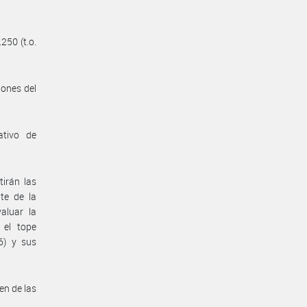
250 (t.o.
iones del
ativo de
irán las
te de la
aluar la
 el tope
6) y sus
en de las