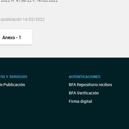
2/2022 N° 4138/22 v. 14/02/2022
e publicación 14/02/2022
Anexo - 1
OS Y SERVICIOS
AUTENTICACIONES
de Publicación
BFA Repositorio recibos
BFA Verificación
Firma digital