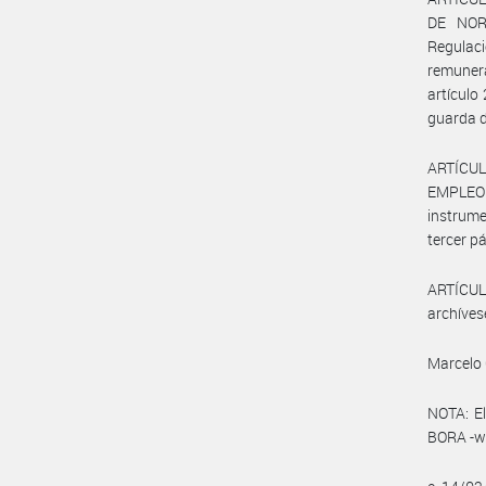
DE NORM
Regulaci
remunera
artículo
guarda d
ARTÍCUL
EMPLEO 
instrume
tercer pá
ARTÍCULO
archíves
Marcelo 
NOTA: El
BORA -ww