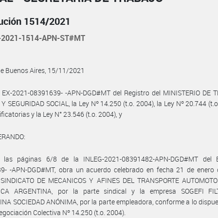
ución 1514/2021
-2021-1514-APN-ST#MT
de Buenos Aires, 15/11/2021
l EX-2021-08391639- -APN-DGD#MT del Registro del MINISTERIO DE 
 SEGURIDAD SOCIAL, la Ley Nº 14.250 (t.o. 2004), la Ley Nº 20.744 (t.o
icatorias y la Ley N° 23.546 (t.o. 2004), y
ERANDO:
 las páginas 6/8 de la INLEG-2021-08391482-APN-DGD#MT del 
9- -APN-DGD#MT, obra un acuerdo celebrado en fecha 21 de enero 
el SINDICATO DE MECANICOS Y AFINES DEL TRANSPORTE AUTOMOTO
CA ARGENTINA, por la parte sindical y la empresa SOGEFI FI
NA SOCIEDAD ANÓNIMA, por la parte empleadora, conforme a lo dispues
egociación Colectiva Nº 14.250 (t.o. 2004).