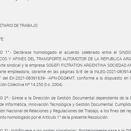
ETARIO DE TRABAJO
E:
O 1°.- Declárase homologado el acuerdo celebrado entre el SIND
COS Y AFINES DEL TRANSPORTE AUTOMOTOR DE LA REPUBLICA ARG
parte sindical y la empresa SOGEFI FILTRATION ARGENTINA SOCIEDAD 
parte empleadora, obrante en las páginas 6/8 de la INLEG-2021-08391
del EX-2021-08391639- -APN-DGD#MT, conforme a lo dispuesto en l
ión Colectiva Nº 14.250 (t.o. 2004).
 2º.- Gírese a la Dirección de Gestión Documental dependiente de la 
de Informática, Innovación Tecnológica y Gestión Documental. Cumplid
ción Nacional de Relaciones y Regulaciones del Trabajo, a los fines del reg
nto homologado por el Artículo 1° de la presente Resolución.
 3°.- Notifíquese a las partes signatarias. Posteriormente pase a la 