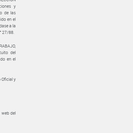
ciones y
io de las
ido en el
dase a la
° 27/88.
TRABAJO,
uito del
ido en el
Oficial y
n web del