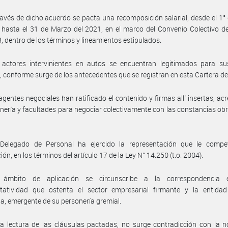
ravés de dicho acuerdo se pacta una recomposición salarial, desde el 1°
hasta el 31 de Marzo del 2021, en el marco del Convenio Colectivo d
, dentro de los términos y lineamientos estipulados.
actores intervinientes en autos se encuentran legitimados para susc
, conforme surge de los antecedentes que se registran en esta Cartera d
agentes negociales han ratificado el contenido y firmas allí insertas, ac
nería y facultades para negociar colectivamente con las constancias ob
 Delegado de Personal ha ejercido la representación que le compe
ón, en los términos del artículo 17 de la Ley N° 14.250 (t.o. 2004).
ámbito de aplicación se circunscribe a la correspondencia 
ntatividad que ostenta el sector empresarial firmante y la entidad 
ia, emergente de su personería gremial.
a lectura de las cláusulas pactadas, no surge contradicción con la 