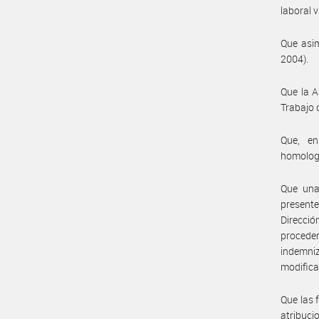
laboral v
Que asim
2004).
Que la A
Trabajo 
Que, en
homolog
Que una 
present
Direcci
procede
indemni
modifica
Que las 
atribuc