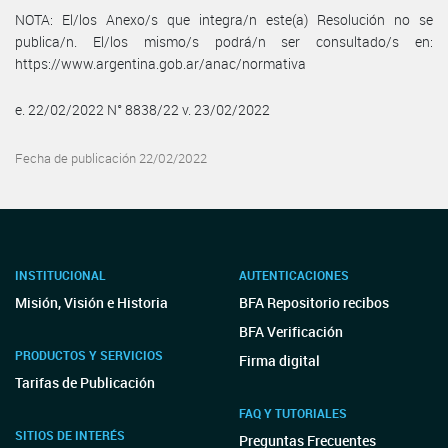
NOTA: El/los Anexo/s que integra/n este(a) Resolución no se
publica/n. El/los mismo/s podrá/n ser consultado/s en:
https://www.argentina.gob.ar/anac/normativa
e. 22/02/2022 N° 8838/22 v. 23/02/2022
Fecha de publicación 22/02/2022
INSTITUCIONAL
AUTENTICACIONES
Misión, Visión e Historia
BFA Repositorio recibos
BFA Verificación
PRODUCTOS Y SERVICIOS
Firma digital
Tarifas de Publicación
FAQ Y TUTORIALES
SITIOS DE INTERÉS
Preguntas Frecuentes