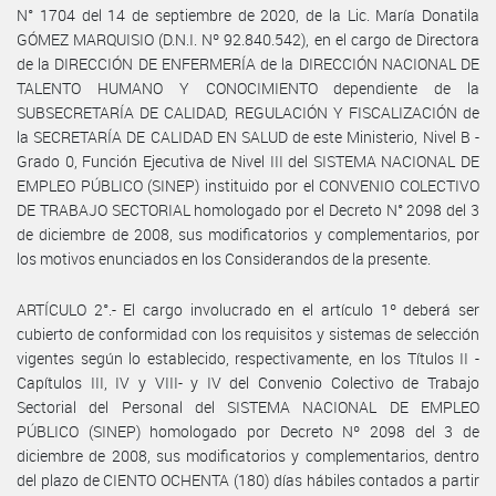
N° 1704 del 14 de septiembre de 2020, de la Lic. María Donatila
GÓMEZ MARQUISIO (D.N.I. Nº 92.840.542), en el cargo de Directora
de la DIRECCIÓN DE ENFERMERÍA de la DIRECCIÓN NACIONAL DE
TALENTO HUMANO Y CONOCIMIENTO dependiente de la
SUBSECRETARÍA DE CALIDAD, REGULACIÓN Y FISCALIZACIÓN de
la SECRETARÍA DE CALIDAD EN SALUD de este Ministerio, Nivel B -
Grado 0, Función Ejecutiva de Nivel III del SISTEMA NACIONAL DE
EMPLEO PÚBLICO (SINEP) instituido por el CONVENIO COLECTIVO
DE TRABAJO SECTORIAL homologado por el Decreto N° 2098 del 3
de diciembre de 2008, sus modificatorios y complementarios, por
los motivos enunciados en los Considerandos de la presente.
ARTÍCULO 2°.- El cargo involucrado en el artículo 1º deberá ser
cubierto de conformidad con los requisitos y sistemas de selección
vigentes según lo establecido, respectivamente, en los Títulos II -
Capítulos III, IV y VIII- y IV del Convenio Colectivo de Trabajo
Sectorial del Personal del SISTEMA NACIONAL DE EMPLEO
PÚBLICO (SINEP) homologado por Decreto Nº 2098 del 3 de
diciembre de 2008, sus modificatorios y complementarios, dentro
del plazo de CIENTO OCHENTA (180) días hábiles contados a partir