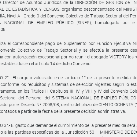
e Director de Asuntos Jurídicos de la DIRECCIÓN DE GESTIÓN del I
L DE ESTADÍSTICA Y CENSOS, organismo desconcentrado del MINIS
, Nivel A - Grado 0 del Convenio Colectivo de Trabajo Sectorial del Per
A NACIONAL DE EMPLEO PÚBLICO (SINEP), homologado por el 
/08.
iza el correspondiente pago del Suplemento por Función Ejecutiva Niv
onvenio Colectivo de Trabajo Sectorial y se efectúa la presente des
ria con autorización excepcional por no reunir el abogado VICTORY los r
establecidos en el artículo 14 de dicho Convenio.
 2°.- El cargo involucrado en el artículo 1° de la presente medida d
 conforme los requisitos y sistemas de selección vigentes según lo est
vamente, en los Títulos II, Capítulos III, IV y VIII, y IV del Convenio Col
 Sectorial del Personal del SISTEMA NACIONAL DE EMPLEO PÚBLICO 
do por el Decreto Nº 2098/08, dentro del plazo de CIENTO OCHENTA (1
 contados a partir de la fecha de la presente decisión administrativa.
 3°.- El gasto que demande el cumplimiento de la presente medida será
o a las partidas específicas de la Jurisdicción 50 – MINISTERIO DE 