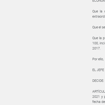
ECONOM
Que la 
extraord
Que el s
Que la p
100, inc
2017.
Por ello,
EL JEFE
DECIDE:
ARTÍCULO
2021 y p
fecha de