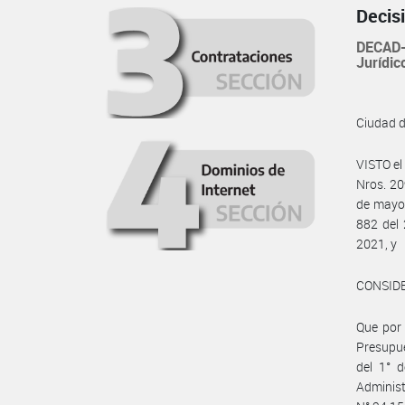
Decis
DECAD-
Jurídic
Ciudad 
VISTO el
Nros. 20
de mayo 
882 del 
2021, y
CONSID
Que por 
Presupue
del 1° d
Adminis