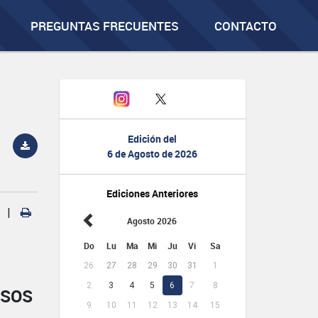
PREGUNTAS FRECUENTES
CONTACTO
Edición del
6 de Agosto de 2026
Ediciones Anteriores
|
Agosto 2026
Do
Lu
Ma
Mi
Ju
Vi
Sa
26
27
28
29
30
31
1
2
3
4
5
6
7
8
NSOS
9
10
11
12
13
14
15