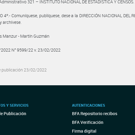
o Administrativo 321 – INSTITUTO NACIONAL DE ESTADÍSTICA Y CENSOS.
O 4º.- Comuníquese, publíquese, dese a la DIRECCIÓN NACIONAL DEL 
y archívese.
is Manzur - Martín Guzmán
2/2022 N° 9599/22 v. 23/02/2022
e publicación 23/02/2022
OS Y SERVICIOS
AUTENTICACIONES
de Publicación
BFA Repositorio recibos
BFA Verificación
Firma digital