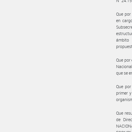
N° 24.15
Que por 
en cargo
Subsecr
estructu
ámbito 
propuest
Que por 
Nacional
que se 
Que por 
primer 
organis
Que resu
de Dire
NACIONA