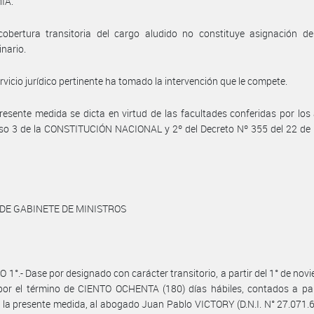
ÍA.
cobertura transitoria del cargo aludido no constituye asignación de
inario.
ervicio jurídico pertinente ha tomado la intervención que le compete.
resente medida se dicta en virtud de las facultades conferidas por los 
iso 3 de la CONSTITUCIÓN NACIONAL y 2º del Decreto Nº 355 del 22 de
 DE GABINETE DE MINISTROS
 1°.- Dase por designado con carácter transitorio, a partir del 1° de nov
or el término de CIENTO OCHENTA (180) días hábiles, contados a part
 la presente medida, al abogado Juan Pablo VICTORY (D.N.I. N° 27.071.6