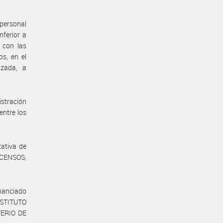
 personal
nferior a
 con las
os, en el
izada, a
istración
entre los
zativa de
 CENSOS,
inanciado
NSTITUTO
TERIO DE