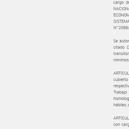
cargo d
NACIONA
ECONOMÍA
SISTEM
N° 2098
Se autor
citado C
transito
mínimos 
ARTÍCULO
cubierto
respecti
Trabajo
homologa
hábiles,
ARTÍCULO
con carg