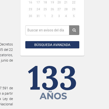
16
17
18
19
20
21
22
23
24
25
26
27
28
29
30
31
1
2
3
4
5
 Decretos
BÚSQUEDA AVANZADA
55 del 22
catorios,
 junio de
27.591 de
 a partir
la Ley de
Nacional