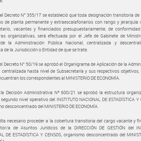
6.
el Decreto N° 355/17 se estableció que toda designación transitoria de
s de planta permanente y extraescalafonarios con rango y jerarquía i
etario, vacantes y financiados presupuestariamente, de conformidad
ras organizativas, será efectuada por el Jefe de Gabinete de Ministr
de la Administración Pública Nacional, centralizada y descentral
a de la Jurisdicción o Entidad de que se trate.
el Decreto N° 50/19 se aprobó el Organigrama de Aplicación de la Admin
 centralizada hasta nivel de Subsecretaría y sus respectivos objetivos, 
encuentran los correspondientes al MINISTERIO DE ECONOMÍA.
la Decisión Administrativa Nº 600/21 se aprobó la estructura organi
y segundo nivel operativo del INSTITUTO NACIONAL DE ESTADÍSTICA Y
mo desconcentrado del MINISTERIO DE ECONOMÍA.
lta necesario proceder a la cobertura transitoria del cargo vacante y f
ctor/a de Asuntos Jurídicos de la DIRECCIÓN DE GESTIÓN del I
L DE ESTADÍSTICA Y CENSOS, organismo desconcentrado del MINIS