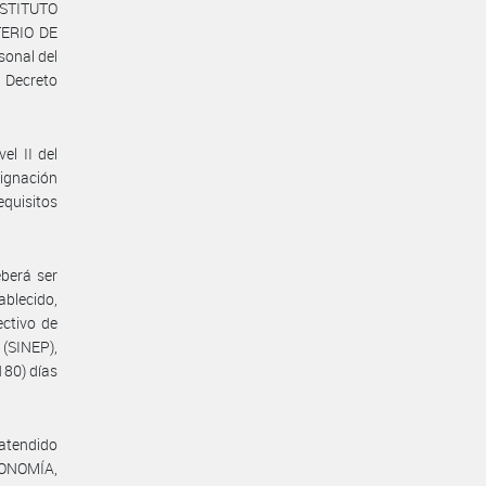
NSTITUTO
TERIO DE
sonal del
Decreto
el II del
ignación
equisitos
eberá ser
ablecido,
ectivo de
(SINEP),
80) días
 atendido
ECONOMÍA,