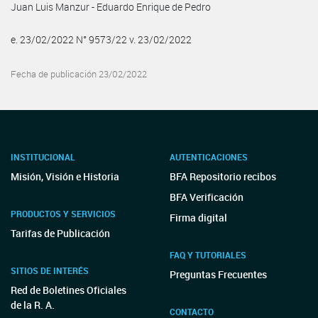
Juan Luis Manzur - Eduardo Enrique de Pedro
e. 23/02/2022 N° 9573/22 v. 23/02/2022
Fecha de publicación 23/02/2022
INSTITUCIONAL
AUTENTICACIONES
Misión, Visión e Historia
BFA Repositorio recibos
BFA Verificación
PRODUCTOS Y SERVICIOS
Firma digital
Tarifas de Publicación
FAQ Y TUTORIALES
SITIOS DE INTERÉS
Preguntas Frecuentes
Red de Boletines Oficiales
de la R. A.
CONTACTO