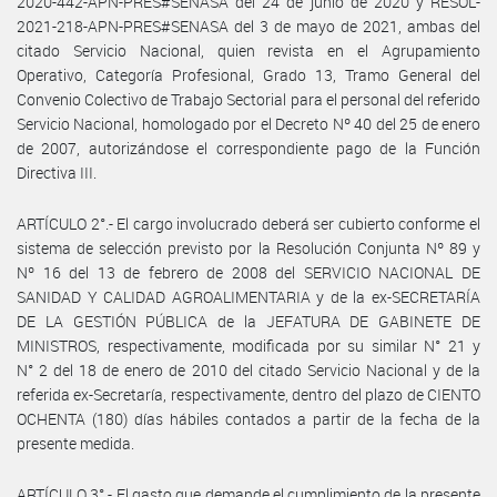
2020-442-APN-PRES#SENASA del 24 de junio de 2020 y RESOL-
2021-218-APN-PRES#SENASA del 3 de mayo de 2021, ambas del
citado Servicio Nacional, quien revista en el Agrupamiento
Operativo, Categoría Profesional, Grado 13, Tramo General del
Convenio Colectivo de Trabajo Sectorial para el personal del referido
Servicio Nacional, homologado por el Decreto Nº 40 del 25 de enero
de 2007, autorizándose el correspondiente pago de la Función
Directiva III.
ARTÍCULO 2°.- El cargo involucrado deberá ser cubierto conforme el
sistema de selección previsto por la Resolución Conjunta Nº 89 y
Nº 16 del 13 de febrero de 2008 del SERVICIO NACIONAL DE
SANIDAD Y CALIDAD AGROALIMENTARIA y de la ex-SECRETARÍA
DE LA GESTIÓN PÚBLICA de la JEFATURA DE GABINETE DE
MINISTROS, respectivamente, modificada por su similar N° 21 y
N° 2 del 18 de enero de 2010 del citado Servicio Nacional y de la
referida ex-Secretaría, respectivamente, dentro del plazo de CIENTO
OCHENTA (180) días hábiles contados a partir de la fecha de la
presente medida.
ARTÍCULO 3°.- El gasto que demande el cumplimiento de la presente