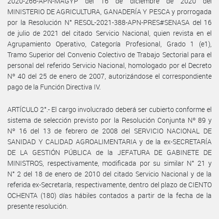
2020-266-APN-MAGYP del 16 de diciembre de 2020 del
MINISTERIO DE AGRICULTURA, GANADERÍA Y PESCA y prorrogada
por la Resolución N° RESOL-2021-388-APN-PRES#SENASA del 16
de julio de 2021 del citado Servicio Nacional, quien revista en el
Agrupamiento Operativo, Categoría Profesional, Grado 1 (e1),
Tramo Superior del Convenio Colectivo de Trabajo Sectorial para el
personal del referido Servicio Nacional, homologado por el Decreto
Nº 40 del 25 de enero de 2007, autorizándose el correspondiente
pago de la Función Directiva IV.
ARTÍCULO 2°.- El cargo involucrado deberá ser cubierto conforme el
sistema de selección previsto por la Resolución Conjunta Nº 89 y
Nº 16 del 13 de febrero de 2008 del SERVICIO NACIONAL DE
SANIDAD Y CALIDAD AGROALIMENTARIA y de la ex-SECRETARÍA
DE LA GESTIÓN PÚBLICA de la JEFATURA DE GABINETE DE
MINISTROS, respectivamente, modificada por su similar N° 21 y
N° 2 del 18 de enero de 2010 del citado Servicio Nacional y de la
referida ex-Secretaría, respectivamente, dentro del plazo de CIENTO
OCHENTA (180) días hábiles contados a partir de la fecha de la
presente resolución.