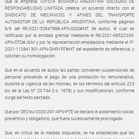
Que la empresa TOYOTA BOSHOKU ARGENTINA SOCIEDAD DE
RESPONSABILIDAD LIMITADA celebra un acuerdo directo con el
SINDICATO DE MECÁNICOS Y AFINES DEL TRANSPORTE
AUTOMOTOR DE LA REPÚBLICA ARGENTINA, conforme páginas
6/9 del RE-2021-52647998-APN-DGD#MT de autos, el cual es
ratificado por la entidad gremial mediante el RE-2021-69522330-
APN-DTD#JGM y por la representación empleadora mediante el IF-
2021-112841301-APN-DNRYRT#MT del expediente de referencia, y
solicitan su homologación.
Que en el acuerdo de autos las partes convienen suspensiones de
personal previendo el pago de una prestación no remunerativa,
durante la vigencia de las mismas, en los términos del artículo 223
bis de la Ley N° 20.744 (t.o. 1976) y sus modificatorias, conforme
surge del texto pactado.
Que por DECNU-2020-297-APN-PTE se declaró el aislamiento social,
preventivo y obligatorio, que fuera sucesivamente prorrogado.
Que, en virtud de la medida dispuesta, se ha establecido que las