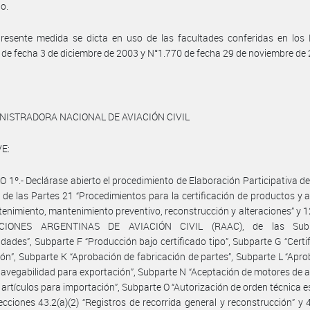
o.
resente medida se dicta en uso de las facultades conferidas en los 
 de fecha 3 de diciembre de 2003 y N°1.770 de fecha 29 de noviembre de
NISTRADORA NACIONAL DE AVIACIÓN CIVIL
E:
 1º.- Declárase abierto el procedimiento de Elaboración Participativa 
 de las Partes 21 “Procedimientos para la certificación de productos y ar
enimiento, mantenimiento preventivo, reconstrucción y alteraciones” y 1
CIONES ARGENTINAS DE AVIACIÓN CIVIL (RAAC), de las Sub
idades”, Subparte F “Producción bajo certificado tipo”, Subparte G “Certi
ón”, Subparte K “Aprobación de fabricación de partes”, Subparte L “Apr
avegabilidad para exportación”, Subparte N “Aceptación de motores de 
y artículos para importación”, Subparte O “Autorización de orden técnica e
ecciones 43.2(a)(2) “Registros de recorrida general y reconstrucción” y 4