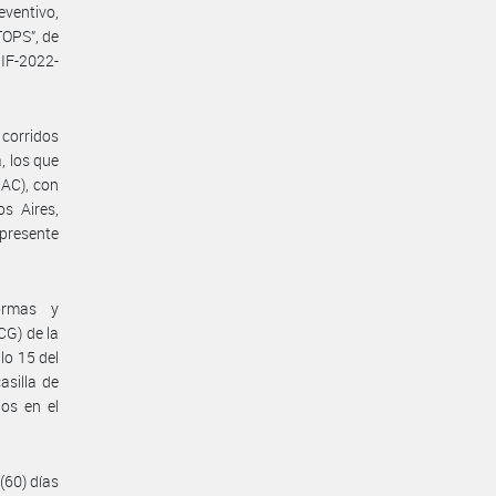
ventivo,
TOPS”, de
IF-2022-
 corridos
, los que
AC), con
s Aires,
 presente
ormas y
CG) de la
lo 15 del
asilla de
dos en el
(60) días