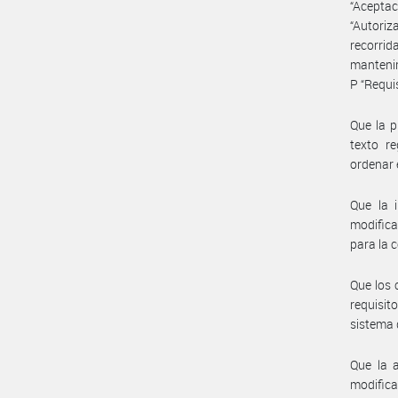
“Aceptac
“Autoriz
recorri
mantenim
P “Requi
Que la p
texto re
ordenar 
Que la 
modifica
para la c
Que los 
requisit
sistema 
Que la a
modifica