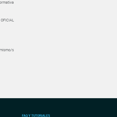
ormativa
 OFICIAL
.
s mismo/s
FAQ Y TUTORIALES