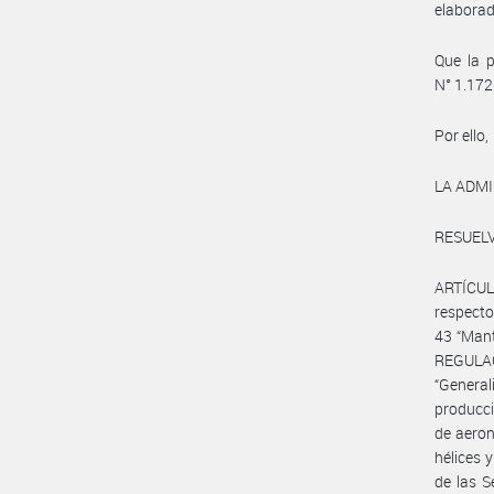
elaborad
Que la p
N° 1.172
Por ello,
LA ADMI
RESUELV
ARTÍCULO
respecto
43 “Mant
REGULA
“General
producci
de aeron
hélices 
de las S