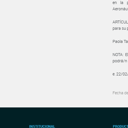
en la p
Aeronáut
ARTÍCUL
para su 
Paola Ta
NOTA: El
podrá/n 
e. 22/0
Fecha d
INSTITUCIONAL
PRODUCT