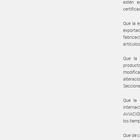
estén e
certifica
Que la e
exportac
fabricac
artículo
Que la 
product
modific
alterac
Secciones
Que la 
interna
AVIACIÓN
los tiem
Que de c