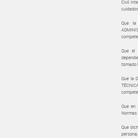
Civil In
cuidado
Que la
ADMINIS
competen
Que el 
dependie
tomado l
Que la 
TÉCNICA
compete
Que en 
Normas e
Que dich
persona