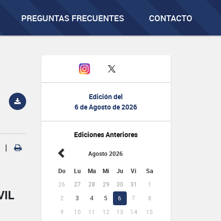
PREGUNTAS FRECUENTES
CONTACTO
Edición del
6 de Agosto de 2026
Ediciones Anteriores
|
Agosto 2026
Do
Lu
Ma
Mi
Ju
Vi
Sa
26
27
28
29
30
31
1
VIL
2
3
4
5
6
7
8
9
10
11
12
13
14
15