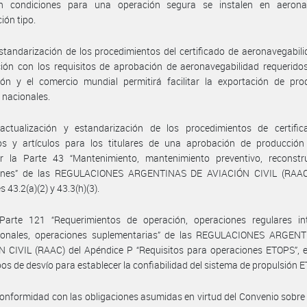
n condiciones para una operación segura se instalen en aeron
ción tipo.
standarización de los procedimientos del certificado de aeronavegabil
ión con los requisitos de aprobación de aeronavegabilidad requerido
ión y el comercio mundial permitirá facilitar la exportación de pro
s nacionales.
actualización y estandarización de los procedimientos de certific
os y artículos para los titulares de una aprobación de producción 
ar la Parte 43 “Mantenimiento, mantenimiento preventivo, reconstr
iones” de las REGULACIONES ARGENTINAS DE AVIACIÓN CIVIL (RAAC
 43.2(a)(2) y 43.3(h)(3).
Parte 121 “Requerimientos de operación, operaciones regulares in
cionales, operaciones suplementarias” de las REGULACIONES ARGEN
 CIVIL (RAAC) del Apéndice P “Requisitos para operaciones ETOPS”, e
pos de desvío para establecer la confiabilidad del sistema de propulsión 
onformidad con las obligaciones asumidas en virtud del Convenio sobre