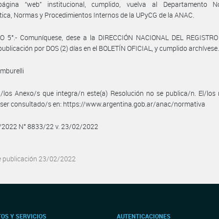
ágina “web” institucional, cumplido, vuelva al Departamento N
ica, Normas y Procedimientos Internos de la UPyCG de la ANAC.
O 5°.- Comuníquese, dese a la DIRECCIÓN NACIONAL DEL REGISTRO
publicación por DOS (2) días en el BOLETÍN OFICIAL, y cumplido archívese
mburelli
/los Anexo/s que integra/n este(a) Resolución no se publica/n. El/lo
ser consultado/s en: https://www.argentina.gob.ar/anac/normativa
2/2022 N° 8833/22 v. 23/02/2022
e publicación 23/02/2022
OS Y SERVICIOS
AUTENTICACIONES