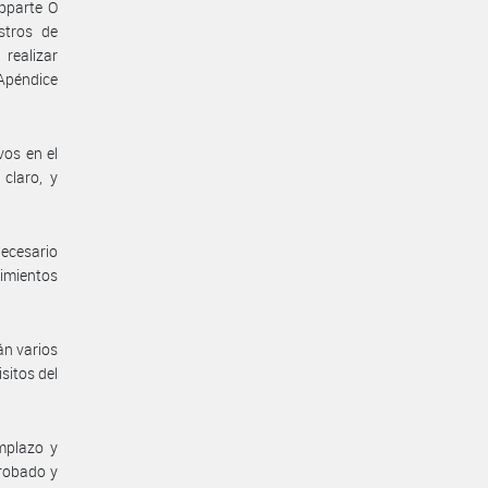
ubparte O
stros de
realizar
 Apéndice
vos en el
claro, y
ecesario
dimientos
án varios
sitos del
mplazo y
probado y