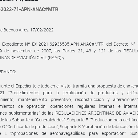
-2022-71-APN-ANAC#MTR
de Buenos Aires, 17/02/2022
l Expediente Nº EX-2021-62936585-APN-ANAC#MTR, del Decreto N° 
9 de noviembre de 2007, las Partes 21, 43 y 121 de las REGU
NAS DE AVIACIÓN CIVIL (RAAC) y
ERANDO:
ante el Expediente citado en el Visto, tramita una propuesta de enmien
21 “Procedimientos para la certificación de productos y artícu
imiento, mantenimiento preventivo, reconstrucción y alteracione
imientos de operación, operaciones regulares internas e internac
ones suplementarias” de las REGULACIONES ARGENTINAS DE AVIACI
de las Subparte A “Generalidades”, Subparte F “Producción bajo certifica
 G “Certificado de producción”, Subparte K “Aprobación de fabricación de
e L “Aprobaciones de aeronavegabilidad para exportación”, Su