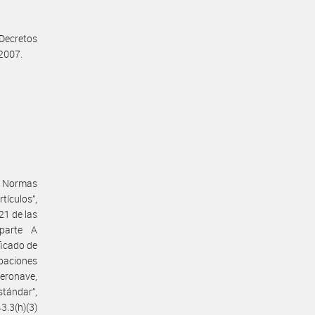
Decretos
 2007.
de Normas
tículos”,
21 de las
parte A
ficado de
obaciones
aeronave,
stándar”,
3.3(h)(3)