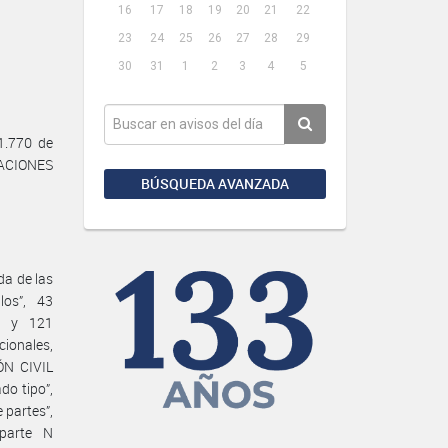
16
17
18
19
20
21
22
23
24
25
26
27
28
29
30
31
1
2
3
4
5
1.770 de
LACIONES
BÚSQUEDA AVANZADA
da de las
los”, 43
s” y 121
ionales,
ÓN CIVIL
do tipo”,
 partes”,
bparte N