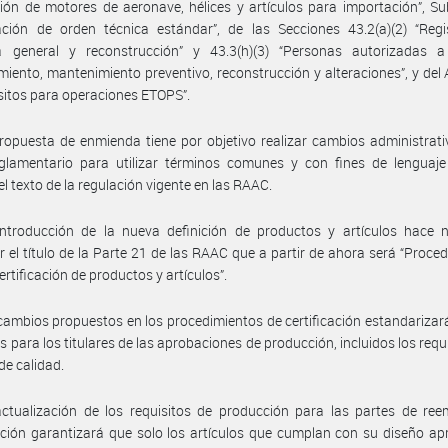
ión de motores de aeronave, hélices y artículos para importación”, S
ación de orden técnica estándar”, de las Secciones 43.2(a)(2) “Regi
da general y reconstrucción” y 43.3(h)(3) “Personas autorizadas a 
iento, mantenimiento preventivo, reconstrucción y alteraciones”, y del
sitos para operaciones ETOPS”.
ropuesta de enmienda tiene por objetivo realizar cambios administrati
glamentario para utilizar términos comunes y con fines de lenguaje 
el texto de la regulación vigente en las RAAC.
introducción de la nueva definición de productos y artículos hace n
r el título de la Parte 21 de las RAAC que a partir de ahora será “Proce
ertificación de productos y artículos”.
cambios propuestos en los procedimientos de certificación estandarizar
os para los titulares de las aprobaciones de producción, incluidos los requi
de calidad.
ctualización de los requisitos de producción para las partes de ree
ción garantizará que solo los artículos que cumplan con su diseño a