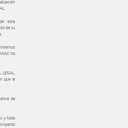
valuación
AL.
de esta
ón de su
s.
Internos
a ANAC ha
L LEGAL,
n que le
ativa de
os y toda
proyecto