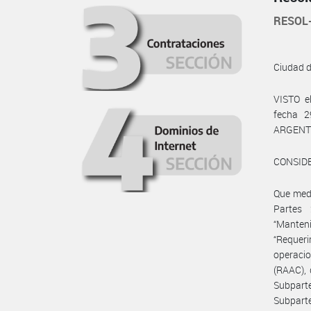
RESOL
Ciudad 
VISTO e
fecha 2
ARGENTI
CONSID
Que medi
Partes 
“Manten
“Requer
operaci
(RAAC), 
Subparte
Subpart