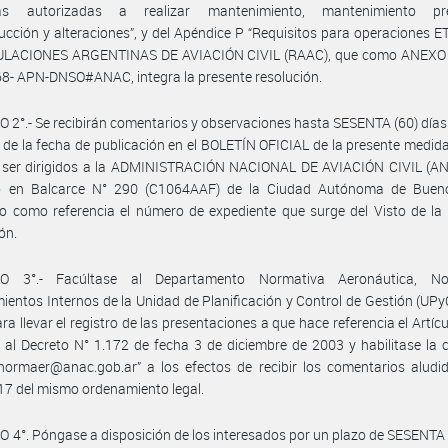
as autorizadas a realizar mantenimiento, mantenimiento pre
ucción y alteraciones”, y del Apéndice P “Requisitos para operaciones E
ULACIONES ARGENTINAS DE AVIACIÓN CIVIL (RAAC), que como ANEXO 
8- APN-DNSO#ANAC, integra la presente resolución.
 2°.- Se recibirán comentarios y observaciones hasta SESENTA (60) días
 de la fecha de publicación en el BOLETÍN OFICIAL de la presente medida
 ser dirigidos a la ADMINISTRACIÓN NACIONAL DE AVIACIÓN CIVIL (AN
io en Balcarce N° 290 (C1064AAF) de la Ciudad Autónoma de Bueno
o como referencia el número de expediente que surge del Visto de la
ón.
LO 3°.- Facúltase al Departamento Normativa Aeronáutica, N
ientos Internos de la Unidad de Planificación y Control de Gestión (UPy
a llevar el registro de las presentaciones a que hace referencia el Artícu
al Decreto N° 1.172 de fecha 3 de diciembre de 2003 y habilitase la c
normaer@anac.gob.ar” a los efectos de recibir los comentarios aludi
 17 del mismo ordenamiento legal.
 4°. Póngase a disposición de los interesados por un plazo de SESENTA 