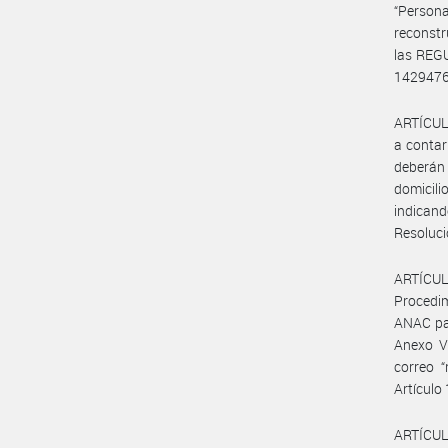
“Person
reconstr
las REG
1429476
ARTÍCULO
a contar
deberán
domicil
indicand
Resoluci
ARTÍCU
Procedim
ANAC par
Anexo V 
correo “
Artículo
ARTÍCULO