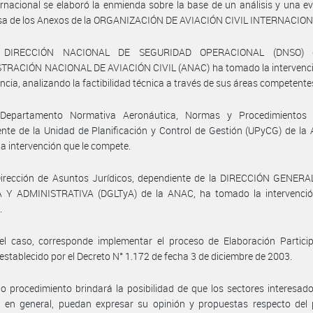
ternacional se elaboró la enmienda sobre la base de un análisis y una e
sa de los Anexos de la ORGANIZACIÓN DE AVIACIÓN CIVIL INTERNACION
 DIRECCIÓN NACIONAL DE SEGURIDAD OPERACIONAL (DNSO) 
TRACIÓN NACIONAL DE AVIACIÓN CIVIL (ANAC) ha tomado la intervenci
cia, analizando la factibilidad técnica a través de sus áreas competente
Departamento Normativa Aeronáutica, Normas y Procedimientos 
nte de la Unidad de Planificación y Control de Gestión (UPyCG) de l
a intervención que le compete.
Dirección de Asuntos Jurídicos, dependiente de la DIRECCIÓN GENERA
 Y ADMINISTRATIVA (DGLTyA) de la ANAC, ha tomado la intervenció
.
el caso, corresponde implementar el proceso de Elaboración Particip
stablecido por el Decreto N° 1.172 de fecha 3 de diciembre de 2003.
o procedimiento brindará la posibilidad de que los sectores interesad
, en general, puedan expresar su opinión y propuestas respecto del 