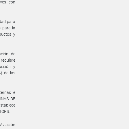
aves con
idad para
s para la
ductos y
ación de
requiere
ucción y
) de las
ternas e
TINAS DE
stablece
ETOPS.
 Aviación