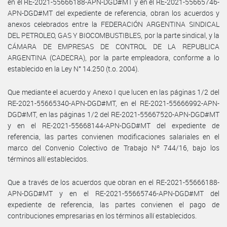
en el RE-2021-55666188-APN-DGD#MT y en el RE-2021-55665746-
APN-DGD#MT del expediente de referencia, obran los acuerdos y
anexos celebrados entre la FEDERACIÓN ARGENTINA SINDICAL
DEL PETROLEO, GAS Y BIOCOMBUSTIBLES, por la parte sindical, y la
CÁMARA DE EMPRESAS DE CONTROL DE LA REPUBLICA
ARGENTINA (CADECRA), por la parte empleadora, conforme a lo
establecido en la Ley N° 14.250 (t.o. 2004).
Que mediante el acuerdo y Anexo I que lucen en las páginas 1/2 del
RE-2021-55665340-APN-DGD#MT, en el RE-2021-55666992-APN-
DGD#MT, en las páginas 1/2 del RE-2021-55667520-APN-DGD#MT
y en el RE-2021-55668144-APN-DGD#MT del expediente de
referencia, las partes convienen modificaciones salariales en el
marco del Convenio Colectivo de Trabajo Nº 744/16, bajo los
términos allí establecidos.
Que a través de los acuerdos que obran en el RE-2021-55666188-
APN-DGD#MT y en el RE-2021-55665746-APN-DGD#MT del
expediente de referencia, las partes convienen el pago de
contribuciones empresarias en los términos allí establecidos.